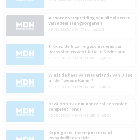
Airborne verspreiding van alle virussen
van ademhalingsorganen
AEROSOLEN
,
COVID-19
|
27 augustus 2021
Trouw: de bizarre geschiedenis van
aerosolen en ventilatie in Nederland
AEROSOLEN
,
COVID-19
,
VENTILATIE
|
31 juli 2021
Wie is de baas van Nederland? Van Dissel
of de Tweede Kamer?
AEROSOLEN
,
COVID-19
,
VENTILATIE
|
28 juli 2021
Bewijs sterk dominante rol aerosolen
compleet rond!
AEROSOLEN
,
COVID-19
,
VENTILATIE
|
21 juli 2021
Koppigheid, incompetentie of
kwaadwillendheid?