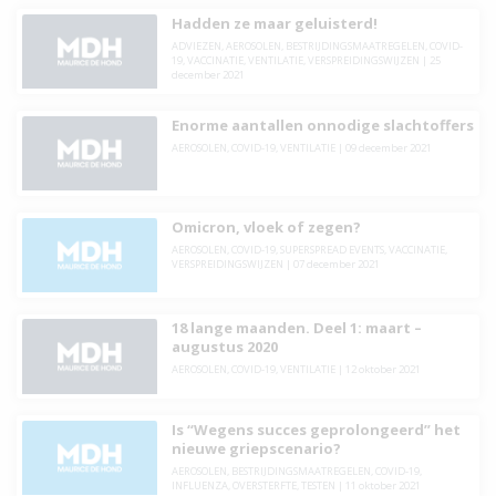
Hadden ze maar geluisterd!
ADVIEZEN
,
AEROSOLEN
,
BESTRIJDINGSMAATREGELEN
,
COVID-
19
,
VACCINATIE
,
VENTILATIE
,
VERSPREIDINGSWIJZEN
|
25
december 2021
Enorme aantallen onnodige slachtoffers
AEROSOLEN
,
COVID-19
,
VENTILATIE
|
09 december 2021
Omicron, vloek of zegen?
AEROSOLEN
,
COVID-19
,
SUPERSPREAD EVENTS
,
VACCINATIE
,
VERSPREIDINGSWIJZEN
|
07 december 2021
18 lange maanden. Deel 1: maart –
augustus 2020
AEROSOLEN
,
COVID-19
,
VENTILATIE
|
12 oktober 2021
Is “Wegens succes geprolongeerd” het
nieuwe griepscenario?
AEROSOLEN
,
BESTRIJDINGSMAATREGELEN
,
COVID-19
,
INFLUENZA
,
OVERSTERFTE
,
TESTEN
|
11 oktober 2021