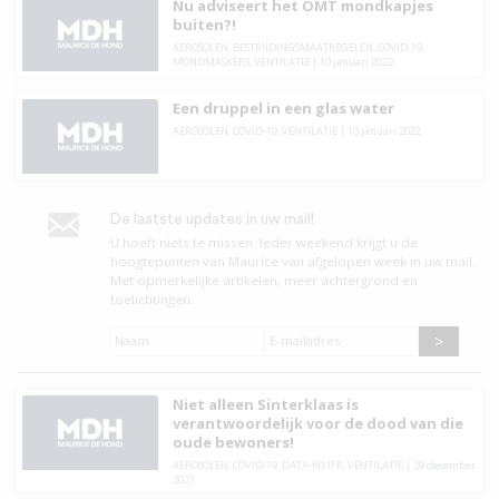
Nu adviseert het OMT mondkapjes
buiten?!
AEROSOLEN
,
BESTRIJDINGSMAATREGELEN
,
COVID-19
,
MONDMASKERS
,
VENTILATIE
|
10 januari 2022
Een druppel in een glas water
AEROSOLEN
,
COVID-19
,
VENTILATIE
|
10 januari 2022
De laatste updates in uw mail!
U hoeft niets te missen. leder weekend krijgt u de
hoogtepunten van Maurice van afgelopen week in uw mail.
Met opmerkelijke artikelen, meer achtergrond en
toelichtingen.
Naam
*
E-
mailadres
*
Niet alleen Sinterklaas is
verantwoordelijk voor de dood van die
oude bewoners!
AEROSOLEN
,
COVID-19
,
DATA-R0-IFR
,
VENTILATIE
|
29 december
2021