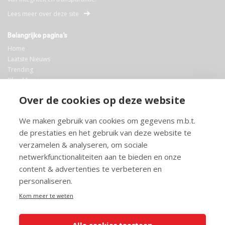
Lees meer over deze site
Belangrijke pagina’s
Home
Laatste Nieuws
Trending
Blog Maurice
AI
Over de cookies op deze website
Bibliotheek
We maken gebruik van cookies om gegevens m.b.t.
Info en service
de prestaties en het gebruik van deze website te
FAQ
verzamelen & analyseren, om sociale
Doneren
netwerkfunctionaliteiten aan te bieden en onze
Privacy
content & advertenties te verbeteren en
Voorwaarden
Meedoen
personaliseren.
Kom meer te weten
Alle cookies toestaan