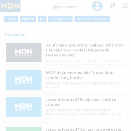
Home
Politiek
A.I.
Zetelgrafiek
Onderzoeksarchief
Aerosolen
De ultieme oplossing: Veilige lucht is de
sleutel (voor rondetafelgesprek
Tweede Kamer)
ADVIEZEN
,
AEROSOLEN
,
COVID-19
,
VENTILATIE
|
09 mei 2022
WOB-document maakt “dood door
schuld” nog harder
AEROSOLEN
,
COVID-19
,
DATA-R0-IFR
,
ONDERZOEK
,
VENTILATIE
|
08 mei 2022
Lessons learned? Er zijn veel slechte
studies
AEROSOLEN
,
BESTRIJDINGSMAATREGELEN
,
COVID-19
,
ONDERZOEK
,
OVERSTERFTE
,
VACCINATIE
,
VENTILATIE
|
07 mei
2022
Lessons learned? Zo haal je de virussen