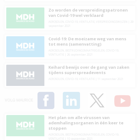
Zo worden de verspreidingspatronen
van Covid-19 wel verklaard
AEROSOLEN
,
COVID-19
,
VENTILATIE
,
VERSPREIDINGSWIJZEN
|
29
september 2021
Covid-19: De moeizame weg van mens
tot mens (samenvatting)
AEROSOLEN
,
BESTRIJDINGSMAATREGELEN
,
COVID-19
,
VENTILATIE
|
26 september 2021
Keihard bewijs over de gang van zaken
tijdens superspreadevents
AEROSOLEN
,
COVID-19
,
VENTILATIE
|
11 september 2021
VOLG MAURICE
Het plan om alle virussen van
ademhalingsorganen in één keer te
stoppen
AEROSOLEN
,
BESTRIJDINGSMAATREGELEN
,
COVID-19
,
VENTILATIE
|
10 september 2021