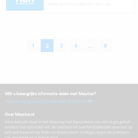
AEROSOLEN
,
COVID-19
,
VENTILATIE
|
08 juli 2021
1
2
3
4
…
8
Wilt u belangrijke informatie delen met Maurice?
Stuur uw tip, vraag of verzoek naar de redactie
Over Maurice.nl
Deze website staat in het teken van het bevorderen van een tegengeluid
rondom het optreden van de overheid en overheidsdiensten wanneer zij
zich niet baseren op feiten en kennis en/of zondigen tegen de principes
van integriteit en transparantie.