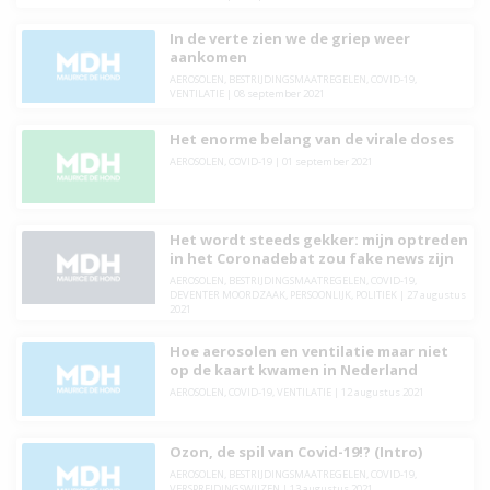
In de verte zien we de griep weer
aankomen
AEROSOLEN
,
BESTRIJDINGSMAATREGELEN
,
COVID-19
,
VENTILATIE
|
08 september 2021
Het enorme belang van de virale doses
AEROSOLEN
,
COVID-19
|
01 september 2021
Het wordt steeds gekker: mijn optreden
in het Coronadebat zou fake news zijn
AEROSOLEN
,
BESTRIJDINGSMAATREGELEN
,
COVID-19
,
DEVENTER MOORDZAAK
,
PERSOONLIJK
,
POLITIEK
|
27 augustus
2021
Hoe aerosolen en ventilatie maar niet
op de kaart kwamen in Nederland
AEROSOLEN
,
COVID-19
,
VENTILATIE
|
12 augustus 2021
Ozon, de spil van Covid-19!? (Intro)
AEROSOLEN
,
BESTRIJDINGSMAATREGELEN
,
COVID-19
,
VERSPREIDINGSWIJZEN
|
13 augustus 2021