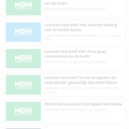
uit de lucht
AEROSOLEN
,
COVID-19
,
VENTILATIE
|
23 april 2022
Lessons Learned? Het enorme belang
van de virale doses
AEROSOLEN
,
BESTRIJDINGSMAATREGELEN
,
COVID-19
|
19 april
2022
Lessons learned? Het virus gaat
uitsluitend via de lucht
AEROSOLEN
,
COVID-19
,
INFLUENZA
|
16 april 2022
Lessons learned? Grote druppels zijn
veel minder gevaarlijk dan hele kleine
AEROSOLEN
,
COVID-19
,
VENTILATIE
,
VERSPREIDINGSWIJZEN
|
15
april 2022
Witte Huis omarmt Deltaplan Ventilatie
AEROSOLEN
,
COVID-19
,
VENTILATIE
|
30 maart 2022