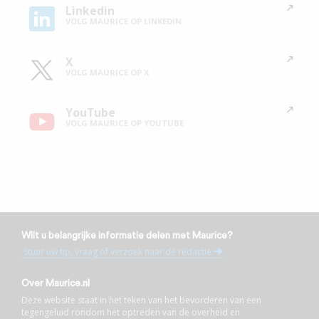
Linkedin
VOLG MAURICE OP LINKEDIN
X
VOLG MAURICE OP X
YouTube
VOLG MAURICE OP YOUTUBE
Wilt u belangrijke informatie delen met Maurice?
Stuur uw tip, vraag of verzoek naar de redactie
Over Maurice.nl
Deze website staat in het teken van het bevorderen van een
tegengeluid rondom het optreden van de overheid en