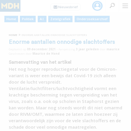
Home
Politiek
A.I.
Zetelgrafiek
Onderzoeksarchief
»
HOME
ENORME AANTALLEN ONNODIGE SLACHTOFFERS
Enorme aantallen onnodige slachtoffers
Geplaatst op
09 december 2021
•
Aanpassing
3 jaar
geleden
door
maurice
Geschreven door
Maurice de Hond
Samenvatting van het artikel
Het nog hoger reproductiegetal voor de Omicron-
variant is weer een bewijs dat Covid-19 zich alleen
door de lucht verspreidt.
Ventilatie/luchtfilters/luchtvochtigheid vormt een
krachtige bescherming tegen verspreiding van het
virus, zoals o.a. ook op scholen in Staphorst gezien
kan worden. Maar nog steeds wordt dit niet omarmd
door RIVM/OMT, waarmee ze laten zien hoezeer zij
verantwoordelijk zijn voor de vele slachtoffers en de
schade door veel onnodige maatregelen.