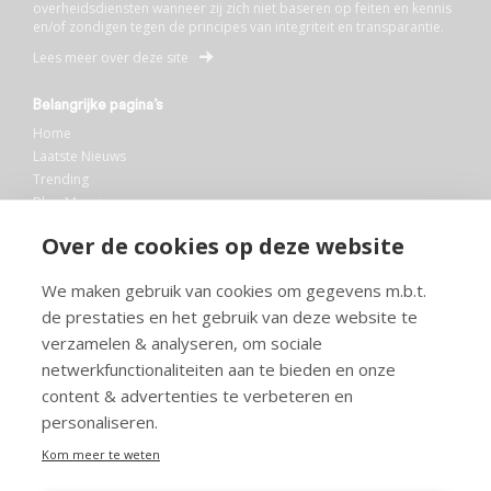
overheidsdiensten wanneer zij zich niet baseren op feiten en kennis
en/of zondigen tegen de principes van integriteit en transparantie.
Lees meer over deze site
Belangrijke pagina’s
Home
Laatste Nieuws
Trending
Blog Maurice
AI
Over de cookies op deze website
Bibliotheek
We maken gebruik van cookies om gegevens m.b.t.
Info en service
de prestaties en het gebruik van deze website te
FAQ
verzamelen & analyseren, om sociale
Doneren
netwerkfunctionaliteiten aan te bieden en onze
Privacy
content & advertenties te verbeteren en
Voorwaarden
Meedoen
personaliseren.
Kom meer te weten