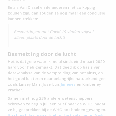
En als Van Dissel en de anderen niet zo koppig
zouden zijn, dan zouden ze nog maar één conclusie
kunnen trekken:
Besmettingen met Covid-19 vinden vrijwel
alleen plaats door de lucht!
Besmetting door de lucht
Het is datgene waar ik me al sinds eind maart 2020
hard voor heb gemaakt. Dat deed ik op basis van
data-analyse van de verspreiding van het virus, en
het goed luisteren naar belangrijke natuurkundigen
zoals Linsey Marr, Jose-Luis
Jimenez
en Kimberley
Prather.
Samen met nog 236 andere wetenschappers
schreven ze begin juli een brief naar de WHO, nadat
ze bij gesprekken bij de WHO bot hadden gevangen.
Ik schreef daar een uitgebreid artikel over op 6 juli