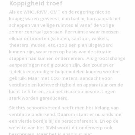
Koppigheid troef
Als de WHO, RIVM, OMT en de regering niet zo
koppig waren geweest, dan had bij hun aanpak het
scheppen van veilige ruimtes al vanaf de vorige
zomer centraal gestaan. Per ruimte waar mensen
elkaar ontmoeten (scholen, kantoor, winkels,
theaters, musea, etc.) zou een plan uitgevoerd
kunnen zijn, waar men op basis van de situatie
stappen had kunnen ondernemen. Als grootschalige
aanpassingen nodig zouden zijn, dan zouden er
tijdelijk eenvoudiger hulpmiddelen kunnen worden
gebruik. Maar met CO2-meters, aandacht voor
ventilatie en luchtvochtigheid en apparatuur om de
lucht te filteren, zou het risico op besmettingen
sterk worden gereduceerd.
Slechts schoorvoetend heeft men het belang van
ventilatie onderkend. Daarom staat er nu sinds mei
een vierde bordje bij de persconferentie. En op de
website van het RIVM wordt dit onderwerp ook
beschreven. Maar het is absoluut niet