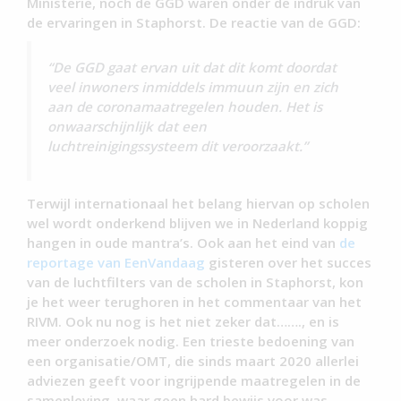
Ministerie, noch de GGD waren onder de indruk van
de ervaringen in Staphorst. De reactie van de GGD:
“De GGD gaat ervan uit dat dit komt doordat
veel inwoners inmiddels immuun zijn en zich
aan de coronamaatregelen houden. Het is
onwaarschijnlijk dat een
luchtreinigingssysteem dit veroorzaakt.”
Terwijl internationaal het belang hiervan op scholen
wel wordt onderkend blijven we in Nederland koppig
hangen in oude mantra’s. Ook aan het eind van
de
reportage van EenVandaag
gisteren over het succes
van de luchtfilters van de scholen in Staphorst, kon
je het weer terughoren in het commentaar van het
RIVM. Ook nu nog is het niet zeker dat……., en is
meer onderzoek nodig. Een trieste bedoening van
een organisatie/OMT, die sinds maart 2020 allerlei
adviezen geeft voor ingrijpende maatregelen in de
samenleving, waar geen hard bewijs voor was.