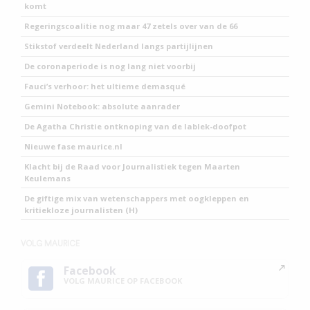
komt
Regeringscoalitie nog maar 47 zetels over van de 66
Stikstof verdeelt Nederland langs partijlijnen
De coronaperiode is nog lang niet voorbij
Fauci’s verhoor: het ultieme demasqué
Gemini Notebook: absolute aanrader
De Agatha Christie ontknoping van de lablek-doofpot
Nieuwe fase maurice.nl
Klacht bij de Raad voor Journalistiek tegen Maarten
Keulemans
De giftige mix van wetenschappers met oogkleppen en
kritiekloze journalisten (H)
VOLG MAURICE
Facebook
VOLG MAURICE OP FACEBOOK