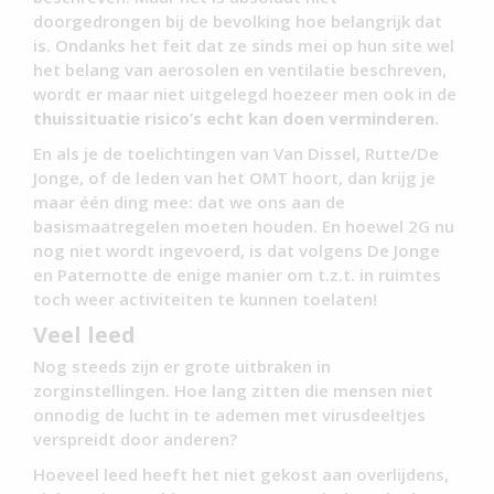
doorgedrongen bij de bevolking hoe belangrijk dat
is. Ondanks het feit dat ze sinds mei op hun site wel
het belang van aerosolen en ventilatie beschreven,
wordt er maar niet uitgelegd hoezeer men ook in de
thuissituatie risico’s echt kan doen verminderen.
En als je de toelichtingen van Van Dissel, Rutte/De
Jonge, of de leden van het OMT hoort, dan krijg je
maar één ding mee: dat we ons aan de
basismaatregelen moeten houden. En hoewel 2G nu
nog niet wordt ingevoerd, is dat volgens De Jonge
en Paternotte de enige manier om t.z.t. in ruimtes
toch weer activiteiten te kunnen toelaten!
Veel leed
Nog steeds zijn er grote uitbraken in
zorginstellingen. Hoe lang zitten die mensen niet
onnodig de lucht in te ademen met virusdeeltjes
verspreidt door anderen?
Hoeveel leed heeft het niet gekost aan overlijdens,