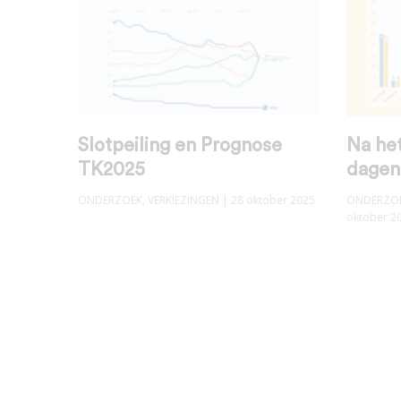
Slotpeiling en Prognose
Na he
TK2025
dagen
ONDERZOEK
,
VERKIEZINGEN
| 28 oktober 2025
ONDERZO
oktober 2