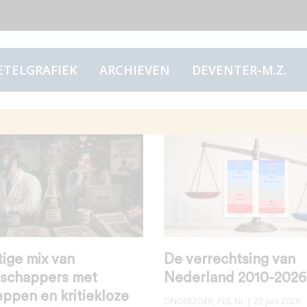
ETELGRAFIEK
ARCHIEVEN
DEVENTER-M.Z.
tige mix van
De verrechtsing van
schappers met
Nederland 2010-2026
ppen en kritiekloze
ONDERZOEK
,
PEIL.NL
| 22 juni 2026