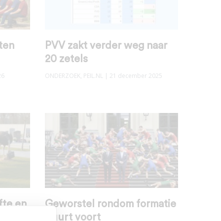
ten
PVV zakt verder weg naar
20 zetels
26
ONDERZOEK
,
PEIL.NL
| 21 december 2025
fte en
Geworstel rondom formatie
duurt voort