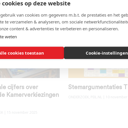
 cookies op deze website
iezers acceptabel
struisvogelgedrag
ebruik van cookies om gegevens m.b.t. de prestaties en het geb
EK
,
PEIL.NL
| 30 november 2025
COVID-19
,
ONDERZOEK
,
OVERSTERFT
VACCINATIE
| 28 november 2025
te te verzamelen & analyseren, om sociale netwerkfunctionaliteit
onze content & advertenties te verbeteren en personaliseren.
te weten
Alle cookies toestaan
Cookie-instellingen
le cijfers over
Stemargumentaties 
e Kamerverkiezingen
ONDERZOEK
,
PEIL.NL
| 10 november
EK
| 15 november 2025