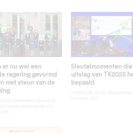
 er nu wel een
Sleutelmomenten die
le regering gevormd
uitslag van TK2025 
n met steun van de
bepaald
king
ONDERZOEK
,
PEIL.NL
,
VERKIEZINGEN
november 2025
ISCHE VERNIEUWING
,
INNOVATIE
,
EK
,
POLITIEK
,
VERKIEZINGEN
| 07
 2025