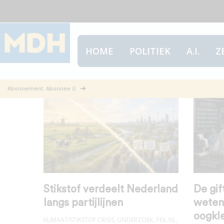
HOME
POLITIEK
A.I.
Z
Onderzoek
Abonnement: Abonnee ()
Stikstof verdeelt Nederland
De gif
langs partijlijnen
weten
oogkle
KLIMAAT/STIKSTOF CRISIS
,
ONDERZOEK
,
PEIL.NL
,