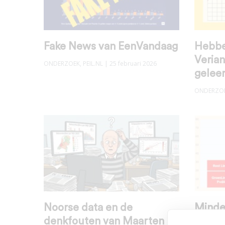
Fake News van EenVandaag
Hebbe
Verian
ONDERZOEK
,
PEIL.NL
| 25 februari 2026
gelee
ONDERZO
Noorse data en de
Minder
denkfouten van Maarten
CDA e