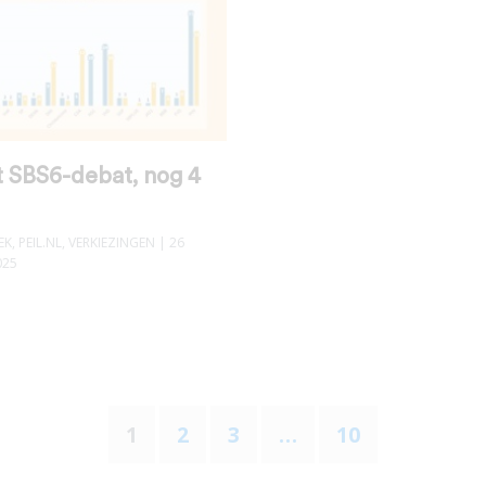
t SBS6-debat, nog 4
EK
,
PEIL.NL
,
VERKIEZINGEN
| 26
025
1
2
3
…
10