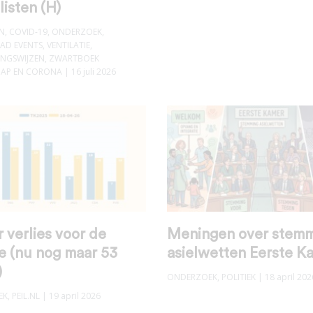
listen (H)
N
,
COVID-19
,
ONDERZOEK
,
AD EVENTS
,
VENTILATIE
,
INGSWIJZEN
,
ZWARTBOEK
AP EN CORONA
| 16 juli 2026
 verlies voor de
Meningen over stem
ie (nu nog maar 53
asielwetten Eerste K
)
ONDERZOEK
,
POLITIEK
| 18 april 202
EK
,
PEIL.NL
| 19 april 2026