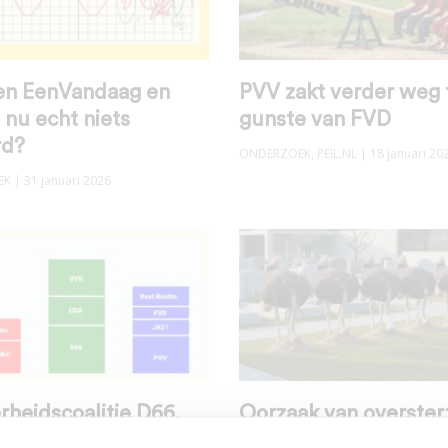
n EenVandaag en
PVV zakt verder weg 
 nu echt niets
gunste van FVD
rd?
ONDERZOEK
,
PEIL.NL
| 18 januari 20
EK
| 31 januari 2026
heidscoalitie D66,
Oorzaak van overster
n VVD voor groot
wetenschappelijk