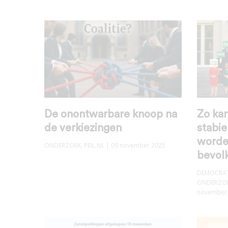
De onontwarbare knoop na
Zo kan
de verkiezingen
stabie
worde
ONDERZOEK
,
PEIL.NL
| 09 november 2025
bevol
DEMOCRAT
ONDERZO
november