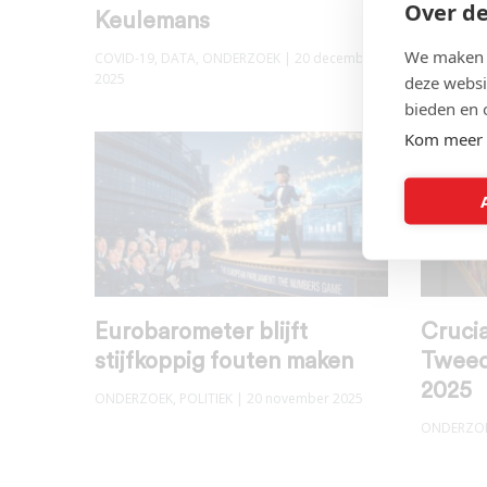
Over de
Keulemans
deel k
We maken g
COVID-19
,
DATA
,
ONDERZOEK
| 20 december
ONDERZO
2025
deze websi
bieden en 
Kom meer 
Eurobarometer blijft
Crucia
stijfkoppig fouten maken
Tweed
2025
ONDERZOEK
,
POLITIEK
| 20 november 2025
ONDERZO