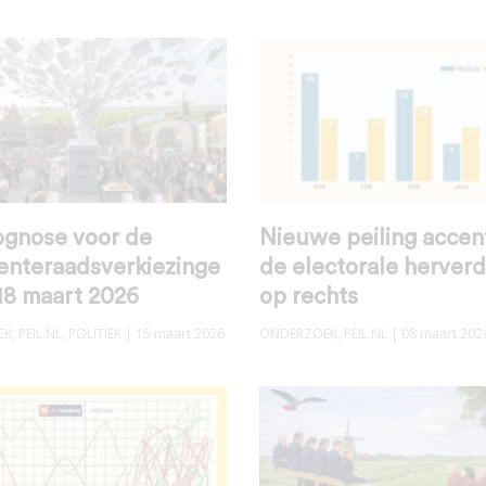
ognose voor de
Nieuwe peiling accen
nteraadsverkiezinge
de electorale herverd
18 maart 2026
op rechts
EK
,
PEIL.NL
,
POLITIEK
| 15 maart 2026
ONDERZOEK
,
PEIL.NL
| 08 maart 202