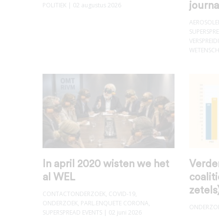
journa
POLITIEK
| 02 augustus 2026
AEROSOLE
SUPERSPRE
VERSPREID
WETENSCH
In april 2020 wisten we het
Verder
al WEL
coalit
zetels
CONTACTONDERZOEK
,
COVID-19
,
ONDERZOEK
,
PARL.ENQUETE CORONA
,
ONDERZO
SUPERSPREAD EVENTS
| 02 juni 2026