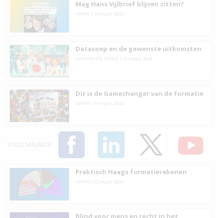
Mag Hans Vijlbrief blijven zitten?
OPINIE
|
14 maart 2024
Datasoep en de gewenste uitkomsten
DATA-R0-IFR
,
OPINIE
|
06 maart 2024
Dit is de Gamechanger van de formatie
OPINIE
|
03 maart 2024
VOLG MAURICE
Praktisch Haags formatierekenen
OPINIE
|
02 maart 2024
Blind voor mens en recht in het