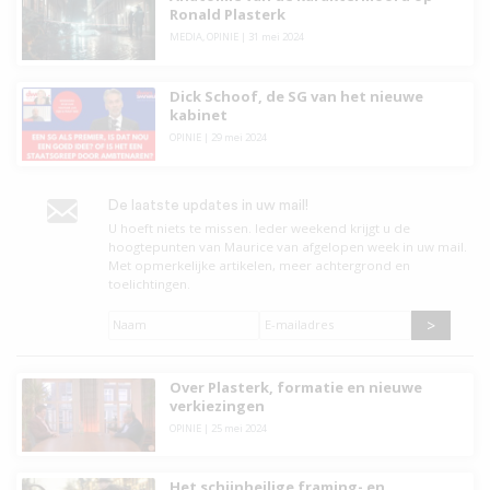
Ronald Plasterk
MEDIA
,
OPINIE
|
31 mei 2024
Dick Schoof, de SG van het nieuwe
kabinet
OPINIE
|
29 mei 2024
De laatste updates in uw mail!
U hoeft niets te missen. leder weekend krijgt u de
hoogtepunten van Maurice van afgelopen week in uw mail.
Met opmerkelijke artikelen, meer achtergrond en
toelichtingen.
Naam
*
E-
mailadres
*
Over Plasterk, formatie en nieuwe
verkiezingen
OPINIE
|
25 mei 2024
Het schijnheilige framing- en