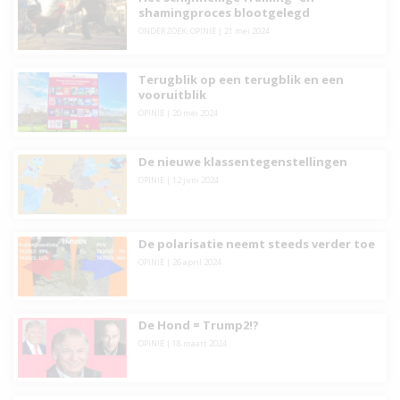
shamingproces blootgelegd
ONDERZOEK
,
OPINIE
|
21 mei 2024
Terugblik op een terugblik en een
vooruitblik
OPINIE
|
20 mei 2024
De nieuwe klassentegenstellingen
OPINIE
|
12 juni 2024
De polarisatie neemt steeds verder toe
OPINIE
|
26 april 2024
De Hond = Trump2!?
OPINIE
|
18 maart 2024