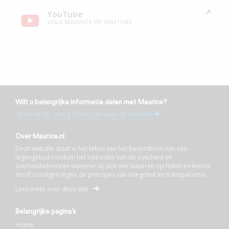
YouTube
VOLG MAURICE OP YOUTUBE
Wilt u belangrijke informatie delen met Maurice?
Stuur uw tip, vraag of verzoek naar de redactie
Over Maurice.nl
Deze website staat in het teken van het bevorderen van een
tegengeluid rondom het optreden van de overheid en
overheidsdiensten wanneer zij zich niet baseren op feiten en kennis
en/of zondigen tegen de principes van integriteit en transparantie.
Lees meer over deze site
Belangrijke pagina’s
Home