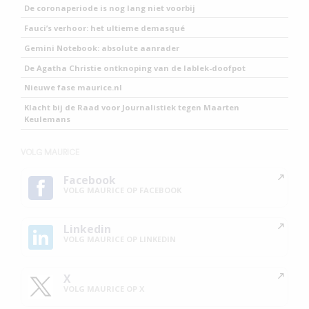
De coronaperiode is nog lang niet voorbij
Fauci’s verhoor: het ultieme demasqué
Gemini Notebook: absolute aanrader
De Agatha Christie ontknoping van de lablek-doofpot
Nieuwe fase maurice.nl
Klacht bij de Raad voor Journalistiek tegen Maarten
Keulemans
VOLG MAURICE
Facebook
VOLG MAURICE OP FACEBOOK
Linkedin
VOLG MAURICE OP LINKEDIN
X
VOLG MAURICE OP X