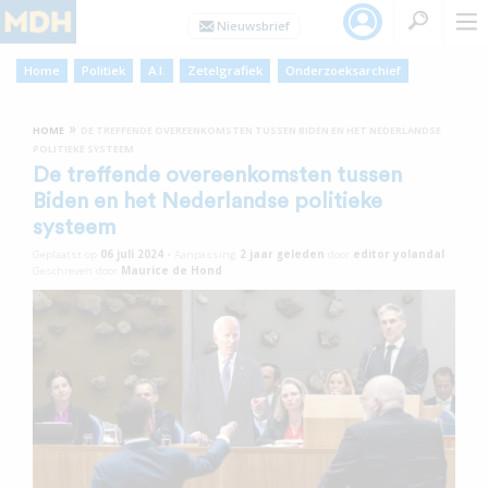
Home
Politiek
A.I.
Zetelgrafiek
Onderzoeksarchief
»
HOME
DE TREFFENDE OVEREENKOMSTEN TUSSEN BIDEN EN HET NEDERLANDSE
POLITIEKE SYSTEEM
De treffende overeenkomsten tussen
Biden en het Nederlandse politieke
systeem
Geplaatst op
06 juli 2024
•
Aanpassing
2 jaar
geleden
door
editor yolandal
Geschreven door
Maurice de Hond