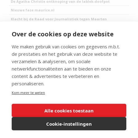
De Agatha Christie ontknoping van de lablek-doofpot
Nieuwe fase maurice.nl
Klacht bij de Raad voor Journalistiek tegen Maarten
Keulemans
Over de cookies op deze website
De giftige mix van wetenschappers met oogkleppen en
kritiekloze journalisten (H)
We maken gebruik van cookies om gegevens m.b.t.
de prestaties en het gebruik van deze website te
VOLG MAURICE
verzamelen & analyseren, om sociale
Facebook
netwerkfunctionaliteiten aan te bieden en onze
VOLG MAURICE OP FACEBOOK
content & advertenties te verbeteren en
personaliseren.
Linkedin
VOLG MAURICE OP LINKEDIN
Kom meer te weten
X
Alle cookies toestaan
VOLG MAURICE OP X
Cookie-instellingen
YouTube
VOLG MAURICE OP YOUTUBE