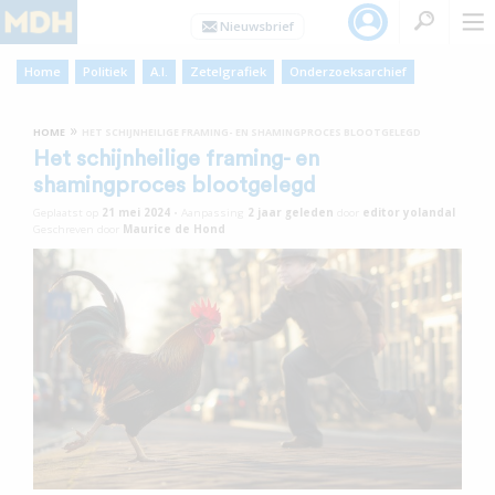
Home
Politiek
A.I.
Zetelgrafiek
Onderzoeksarchief
»
HOME
HET SCHIJNHEILIGE FRAMING- EN SHAMINGPROCES BLOOTGELEGD
Het schijnheilige framing- en
shamingproces blootgelegd
Geplaatst op
21 mei 2024
•
Aanpassing
2 jaar
geleden
door
editor yolandal
Geschreven door
Maurice de Hond