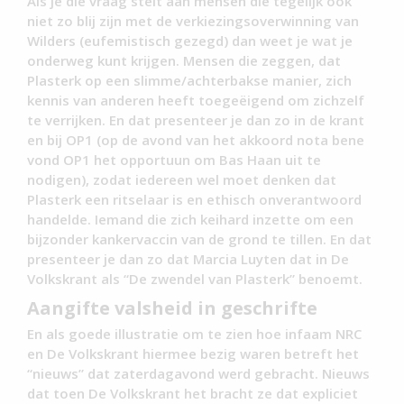
Als je die vraag stelt aan mensen die tegelijk ook
niet zo blij zijn met de verkiezingsoverwinning van
Wilders (eufemistisch gezegd) dan weet je wat je
onderweg kunt krijgen. Mensen die zeggen, dat
Plasterk op een slimme/achterbakse manier, zich
kennis van anderen heeft toegeëigend om zichzelf
te verrijken. En dat presenteer je dan zo in de krant
en bij OP1 (op de avond van het akkoord nota bene
vond OP1 het opportuun om Bas Haan uit te
nodigen), zodat iedereen wel moet denken dat
Plasterk een ritselaar is en ethisch onverantwoord
handelde. Iemand die zich keihard inzette om een
bijzonder kankervaccin van de grond te tillen. En dat
presenteer je dan zo dat Marcia Luyten dat in De
Volkskrant als “De zwendel van Plasterk” benoemt.
Aangifte valsheid in geschrifte
En als goede illustratie om te zien hoe infaam NRC
en De Volkskrant hiermee bezig waren betreft het
“nieuws” dat zaterdagavond werd gebracht. Nieuws
dat toen De Volkskrant het bracht ze dat expliciet