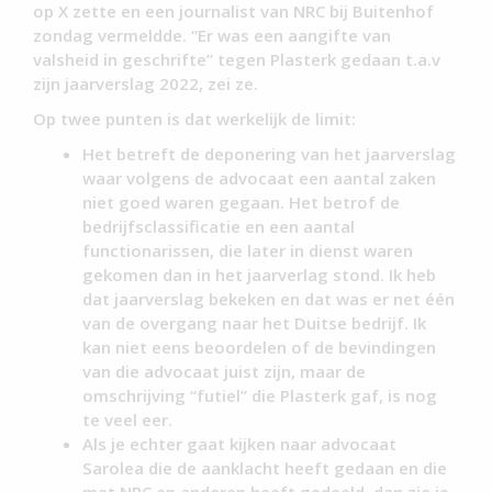
op X zette en een journalist van NRC bij Buitenhof
zondag vermeldde. “Er was een aangifte van
valsheid in geschrifte” tegen Plasterk gedaan t.a.v
zijn jaarverslag 2022, zei ze.
Op twee punten is dat werkelijk de limit:
Het betreft de deponering van het jaarverslag
waar volgens de advocaat een aantal zaken
niet goed waren gegaan. Het betrof de
bedrijfsclassificatie en een aantal
functionarissen, die later in dienst waren
gekomen dan in het jaarverlag stond. Ik heb
dat jaarverslag bekeken en dat was er net één
van de overgang naar het Duitse bedrijf. Ik
kan niet eens beoordelen of de bevindingen
van die advocaat juist zijn, maar de
omschrijving “futiel” die Plasterk gaf, is nog
te veel eer.
Als je echter gaat kijken naar advocaat
Sarolea die de aanklacht heeft gedaan en die
met NRC en anderen heeft gedeeld, dan zie je