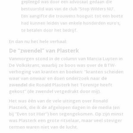
gepleegd was door een advocaat gedaan die
bestuurslid was van de club “Stop Wilders NU’.
Een aangifte die trouwens hooguit tot een boete
had kunnen leiden van enkele honderden euro’s,
te betalen door het bedrijf.
En dan nu het hele verhaal:
De “zwendel” van Plasterk
Vanmorgen stond in de column van Marcia Luyten in
De Volkskrant, waarbij ze boos was over de BTW-
verhoging van kranten en boeken: “kranten scheiden
waar van onwaar en doen onderzoek naar
de
zwendel
die Ronald Plasterk het Torentje heeft
gekost” (de zwendel vetgedrukt door mij).
Het was één van de vele uitingen over Ronald
Plasterk, die ik de afgelopen dagen in de media (en
bij “Even tot Hier”) ben tegengekomen. Op zijn minst
was Plasterk een grote ritselaar, maar veel steviger
termen waren niet van de lucht.