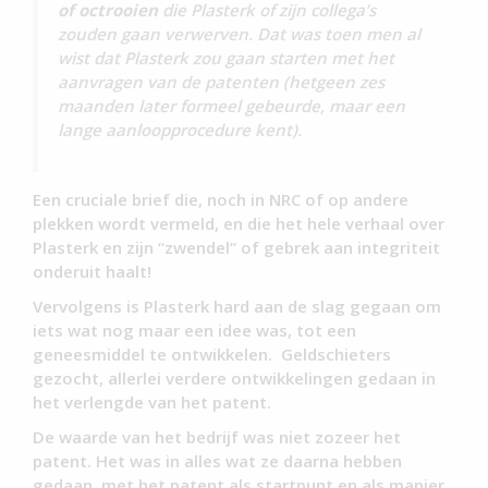
of octrooien
die Plasterk of zijn collega’s
zouden gaan verwerven. Dat was toen men al
wist dat Plasterk zou gaan starten met het
aanvragen van de patenten (hetgeen zes
maanden later formeel gebeurde, maar een
lange aanloopprocedure kent).
Een cruciale brief die, noch in NRC of op andere
plekken wordt vermeld, en die het hele verhaal over
Plasterk en zijn “zwendel” of gebrek aan integriteit
onderuit haalt!
Vervolgens is Plasterk hard aan de slag gegaan om
iets wat nog maar een idee was, tot een
geneesmiddel te ontwikkelen. Geldschieters
gezocht, allerlei verdere ontwikkelingen gedaan in
het verlengde van het patent.
De waarde van het bedrijf was niet zozeer het
patent. Het was in alles wat ze daarna hebben
gedaan, met het patent als startpunt en als manier