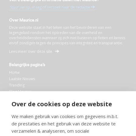
Stuur uw tip, vraag of verzoek naar de redactie
Over Maurice.nl
Deze website staat in het teken van het bevorderen van een
tegengeluid rondom het optreden van de overheid en
overheidsdiensten wanneer zij zich niet baseren op feiten en kennis
en/of zondigen tegen de principes van integriteit en transparantie.
Lees meer over deze site
Belangrijke pagina’s
Home
Laatste Nieuws
Trending
Blog Maurice
AI
Over de cookies op deze website
Bibliotheek
We maken gebruik van cookies om gegevens m.b.t.
Info en service
de prestaties en het gebruik van deze website te
FAQ
verzamelen & analyseren, om sociale
Doneren