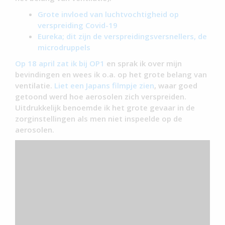
Grote invloed van luchtvochtigheid op
verspreiding Covid-19
Eureka; dit zijn de verspreidingsversnellers, de
microdruppels
Op 18 april zat ik bij OP1
en sprak ik over mijn
bevindingen en wees ik o.a. op het grote belang van
ventilatie.
Liet een Japans filmpje zien
, waar goed
getoond werd hoe aerosolen zich verspreiden.
Uitdrukkelijk benoemde ik het grote gevaar in de
zorginstellingen als men niet inspeelde op de
aerosolen.