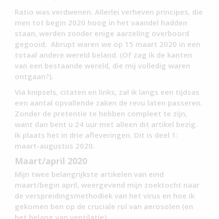
Ratio was verdwenen. Allerlei verheven principes, die
men tot begin 2020 hoog in het vaandel hadden
staan, werden zonder enige aarzeling overboord
gegooid. Abrupt waren we op 15 maart 2020 in een
totaal andere wereld beland. (Of zag ik de kanten
van een bestaande wereld, die mij volledig waren
ontgaan?).
Via knipsels, citaten en links, zal ik langs een tijdsas
een aantal opvallende zaken de revu laten passeren.
Zonder de pretentie te hebben compleet te zijn,
want dan bent u 24 uur met alleen dit artikel bezig.
Ik plaats het in drie afleveringen. Dit is deel 1:
maart-augustus 2020.
Maart/april 2020
Mijn twee belangrijkste artikelen van eind
maart/begin april, weergevend mijn zoektocht naar
de verspreidingsmethodiek van het virus en hoe ik
gekomen ben op de cruciale rol van aerosolen (en
het belang van ventilatie).