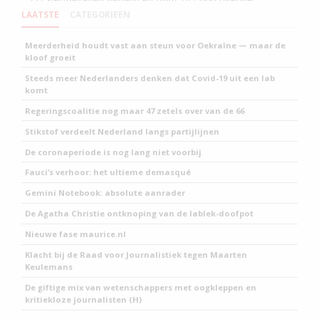
LAATSTE
CATEGORIEEN
Meerderheid houdt vast aan steun voor Oekraïne — maar de
kloof groeit
Steeds meer Nederlanders denken dat Covid-19 uit een lab
komt
Regeringscoalitie nog maar 47 zetels over van de 66
Stikstof verdeelt Nederland langs partijlijnen
De coronaperiode is nog lang niet voorbij
Fauci’s verhoor: het ultieme demasqué
Gemini Notebook: absolute aanrader
De Agatha Christie ontknoping van de lablek-doofpot
Nieuwe fase maurice.nl
Klacht bij de Raad voor Journalistiek tegen Maarten
Keulemans
De giftige mix van wetenschappers met oogkleppen en
kritiekloze journalisten (H)