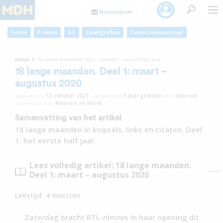
Home
Politiek
A.I.
Zetelgrafiek
Onderzoeksarchief
»
HOME
18 LANGE MAANDEN. DEEL 1: MAART – AUGUSTUS 2020
18 lange maanden. Deel 1: maart –
augustus 2020
Geplaatst op
12 oktober 2021
•
Aanpassing
3 jaar
geleden
door
maurice
Geschreven door
Maurice de Hond
Samenvatting van het artikel
18 lange maanden in knipsels, links en citaten. Deel
1: het eerste half jaar
Lees volledig artikel: 18 lange maanden.
Deel 1: maart – augustus 2020
Leestijd:
4
minuten
Zaterdag bracht RTL-nieuws in haar opening dit