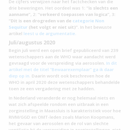
De cijfers verwijzen naar het factchecken van die
drie beweringen. Het oordeel was 1:
“is slechts een
aanname”
, 2:
“verkeerd toepassen van logica”
, 3:
“Dit is een drogreden van de
categorie Non
Sequitur
(het volgt er niet uit)”
. In het bewuste
artikel
leest u de argumentatie.
Juli/augustus 2020
Begin juli werd een open brief gepubliceerd van 239
wetenschappers aan de WHO waar aandacht werd
gevraagd voor de verspreiding via aerosolen.
In dit
artikel met de titel “Bewaarexemplaar” ga ik daar
diep op in.
Daarin wordt ook beschreven hoe de
WHO in april 2020 deze wetenschappers behandelde
toen ze een vergadering met ze hadden.
In Nederland veranderde er nog helemaal niets en
wat zich afspeelde rondom een uitbraak in een
zorginstelling in Maassluis is karakteristiek voor hoe
RIVM/GGD en OMT-leden zoals Marion Koopmans,
het gevaar van aerosolen en de rol van slechte
ventilatie bij de verspreiding in zorginstellingen, niet