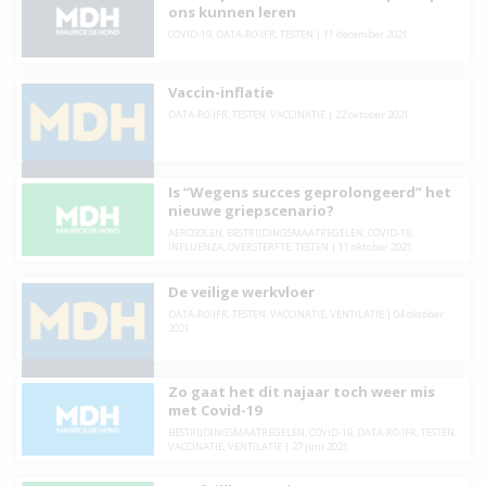
ons kunnen leren
COVID-19
,
DATA-R0-IFR
,
TESTEN
|
11 december 2021
Vaccin-inflatie
DATA-R0-IFR
,
TESTEN
,
VACCINATIE
|
22 oktober 2021
Is “Wegens succes geprolongeerd” het
nieuwe griepscenario?
AEROSOLEN
,
BESTRIJDINGSMAATREGELEN
,
COVID-19
,
INFLUENZA
,
OVERSTERFTE
,
TESTEN
|
11 oktober 2021
De veilige werkvloer
DATA-R0-IFR
,
TESTEN
,
VACCINATIE
,
VENTILATIE
|
04 oktober
2021
Zo gaat het dit najaar toch weer mis
met Covid-19
BESTRIJDINGSMAATREGELEN
,
COVID-19
,
DATA-R0-IFR
,
TESTEN
,
VACCINATIE
,
VENTILATIE
|
27 juni 2021