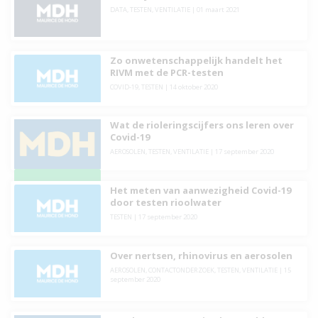
DATA
,
TESTEN
,
VENTILATIE
|
01 maart 2021
Zo onwetenschappelijk handelt het
RIVM met de PCR-testen
COVID-19
,
TESTEN
|
14 oktober 2020
Wat de rioleringscijfers ons leren over
Covid-19
AEROSOLEN
,
TESTEN
,
VENTILATIE
|
17 september 2020
Het meten van aanwezigheid Covid-19
door testen rioolwater
TESTEN
|
17 september 2020
Over nertsen, rhinovirus en aerosolen
AEROSOLEN
,
CONTACTONDERZOEK
,
TESTEN
,
VENTILATIE
|
15
september 2020