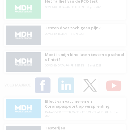
Het failliet van de PCR-test
COVID-19
,
DATA-R0-IFR
,
TESTEN
|
24 juni 2021
Testen doet toch geen pijn?
COVID-19
,
TESTEN
|
18 juni 2021
Moet ik mijn kind laten testen op school
of niet?
COVID-19
,
DATA-R0-IFR
,
TESTEN
|
13 mei 2021
VOLG MAURICE
Effect van vaccineren en
Coronapaspoort op verspreiding
DATA-R0-IFR
,
TESTEN
,
VACCINATIE
,
VENTILATIE
|
01 oktober
2021
Testerijen