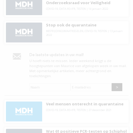
Onderzoeksraad voor Veiligheid
COVID-19
,
DATA-R0-IFR
,
TESTEN
|
14 januari 2022
Stop ook de quarantaine
BESTRIJDINGSMAATREGELEN
,
COVID-19
,
TESTEN
|
13 januari
2022
De laatste updates in uw mail!
U hoeft niets te missen. leder weekend krijgt u de
hoogtepunten van Maurice van afgelopen week in uw mail.
Met opmerkelijke artikelen, meer achtergrond en
toelichtingen.
Naam
*
E-
mailadres
*
Veel mensen onterecht in quarantaine
COVID-19
,
DATA-R0-IFR
,
TESTEN
|
27 december 2021
Wat 61 positieve PCR-testen op Schiphol