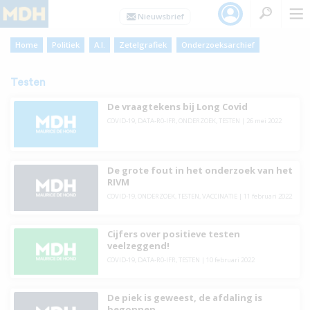
Home
Politiek
A.I.
Zetelgrafiek
Onderzoeksarchief
Testen
De vraagtekens bij Long Covid
COVID-19
,
DATA-R0-IFR
,
ONDERZOEK
,
TESTEN
|
26 mei 2022
De grote fout in het onderzoek van het
RIVM
COVID-19
,
ONDERZOEK
,
TESTEN
,
VACCINATIE
|
11 februari 2022
Cijfers over positieve testen
veelzeggend!
COVID-19
,
DATA-R0-IFR
,
TESTEN
|
10 februari 2022
De piek is geweest, de afdaling is
begonnen