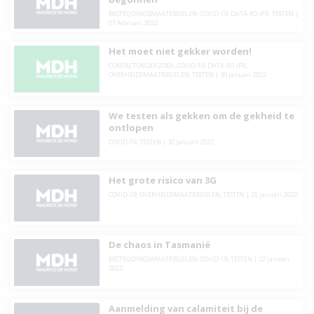
BESTRIJDINGSMAATREGELEN
,
COVID-19
,
DATA-R0-IFR
,
TESTEN
|
07 februari 2022
Het moet niet gekker worden!
CONTACTONDERZOEK
,
COVID-19
,
DATA-R0-IFR
,
OVERHEIDSMAATREGELEN
,
TESTEN
|
30 januari 2022
We testen als gekken om de gekheid te
ontlopen
COVID-19
,
TESTEN
|
30 januari 2022
Het grote risico van 3G
COVID-19
,
OVERHEIDSMAATREGELEN
,
TESTEN
|
25 januari 2022
De chaos in Tasmanië
BESTRIJDINGSMAATREGELEN
,
COVID-19
,
TESTEN
|
22 januari
2022
Aanmelding van calamiteit bij de