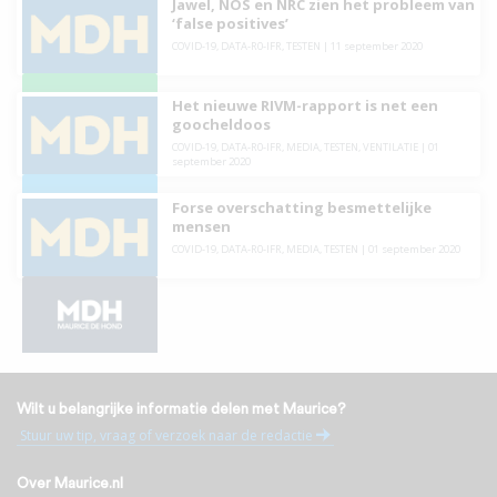
Jawel, NOS en NRC zien het probleem van
‘false positives’
COVID-19
,
DATA-R0-IFR
,
TESTEN
|
11 september 2020
Het nieuwe RIVM-rapport is net een
goocheldoos
COVID-19
,
DATA-R0-IFR
,
MEDIA
,
TESTEN
,
VENTILATIE
|
01
september 2020
Forse overschatting besmettelijke
mensen
COVID-19
,
DATA-R0-IFR
,
MEDIA
,
TESTEN
|
01 september 2020
Wilt u belangrijke informatie delen met Maurice?
Stuur uw tip, vraag of verzoek naar de redactie
Over Maurice.nl