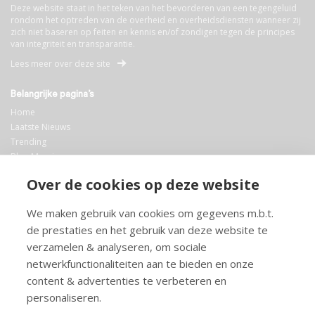
Deze website staat in het teken van het bevorderen van een tegengeluid
rondom het optreden van de overheid en overheidsdiensten wanneer zij
zich niet baseren op feiten en kennis en/of zondigen tegen de principes
van integriteit en transparantie.
Lees meer over deze site
Belangrijke pagina’s
Home
Laatste Nieuws
Trending
Blog Maurice
AI
Over de cookies op deze website
Bibliotheek
We maken gebruik van cookies om gegevens m.b.t.
Info en service
de prestaties en het gebruik van deze website te
FAQ
verzamelen & analyseren, om sociale
Doneren
netwerkfunctionaliteiten aan te bieden en onze
Privacy
content & advertenties te verbeteren en
Voorwaarden
Meedoen
personaliseren.