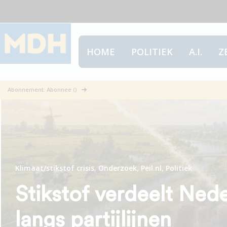
HOME
POLITIEK
A.I.
Z
Abonnement: Abonnee ()
,
,
,
Klimaat/stikstof crisis
Onderzoek
Peil.nl
Politiek
Stikstof verdeelt Ned
langs partijlijnen