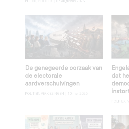
PEIL.NL
,
POLITIEK
| 07 augustus 2026
De genegeerde oorzaak van
Engela
de electorale
dat h
aardverschuivingen
democ
instor
POLITIEK
,
VERKIEZINGEN
| 10 mei 2026
POLITIEK
,