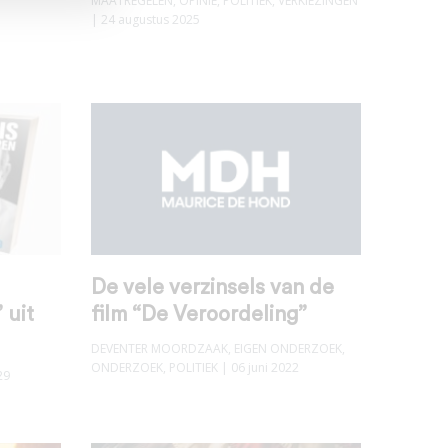
MAATREGELEN
,
OPINIE
,
POLITIEK
,
VERKIEZINGEN
| 24 augustus 2025
De vele verzinsels van de
 uit
film “De Veroordeling”
DEVENTER MOORDZAAK
,
EIGEN ONDERZOEK
,
ONDERZOEK
,
POLITIEK
| 06 juni 2022
29