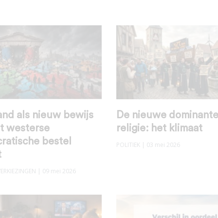
nd als nieuw bewijs
De nieuwe dominant
et westerse
religie: het klimaat
ratische bestel
POLITIEK
| 03 mei 2026
t
VERKIEZINGEN
| 09 mei 2026