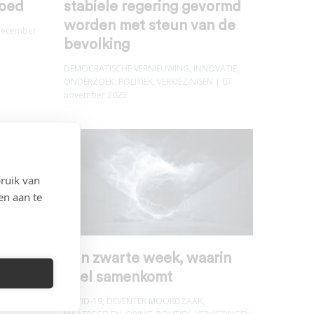
loed
stabiele regering gevormd
worden met steun van de
december
bevolking
DEMOCRATISCHE VERNIEUWING
,
INNOVATIE
,
ONDERZOEK
,
POLITIEK
,
VERKIEZINGEN
| 07
november 2025
ruik van
en aan te
 het
Een zwarte week, waarin
veel samenkomt
augustus
COVID-19
,
DEVENTER MOORDZAAK
,