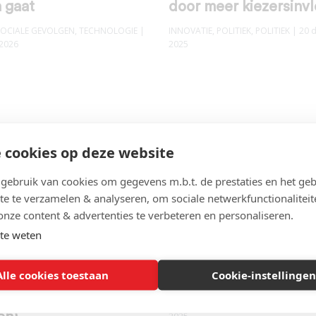
 gaat
door meer kiezersinv
SOCIALE GEVOLGEN
,
TECHNOLOGIE
|
INNOVATIE
,
POLITIEK
,
POLITIEK
| 20 
 2026
2025
 cookies op deze website
ebruik van cookies om gegevens m.b.t. de prestaties en het geb
te te verzamelen & analyseren, om sociale netwerkfunctionaliteit
onze content & advertenties te verbeteren en personaliseren.
te weten
borgen kloof die
Ook na 29 oktober zal
Alle cookies toestaan
Cookie-instellingen
and splijt (en
niet beter gaan
 politici het
POLITIEK
,
POLITIEK
,
TOEKOMST
| 30 