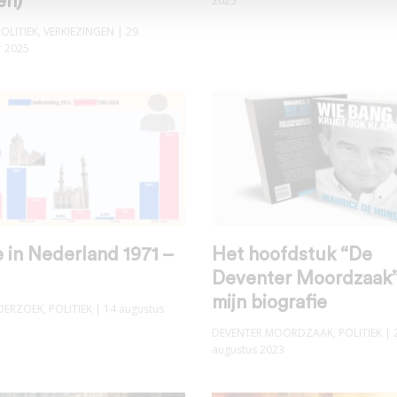
en)
2025
POLITIEK
,
VERKIEZINGEN
| 29
 2025
e in Nederland 1971 –
Het hoofdstuk “De
Deventer Moordzaak”
mijn biografie
DERZOEK
,
POLITIEK
| 14 augustus
DEVENTER MOORDZAAK
,
POLITIEK
| 
augustus 2023