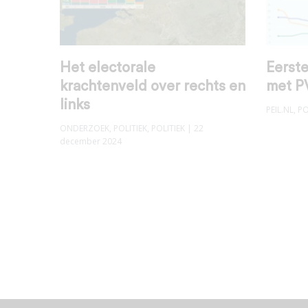
Het electorale
Eerste
krachtenveld over rechts en
met PV
links
PEIL.NL
,
PO
ONDERZOEK
,
POLITIEK
,
POLITIEK
| 22
december 2024