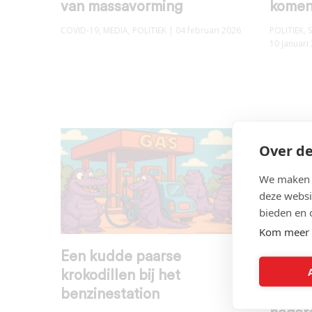
van massavorming
komen
COVID-19
,
MEDIA
,
POLITIEK
| 04 februari 2026
POLITIEK
,
10 januari
Over de
We maken g
deze websi
bieden en 
Kom meer 
Een kudde paarse
De ver
krokodillen bij het
Nederl
benzinestation
waarom