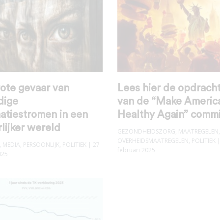
ote gevaar van
Lees hier de opdracht
dige
van de “Make Americ
atiestromen in een
Healthy Again” commi
lijker wereld
GEZONDHEIDSZORG
,
MAATREGELEN
,
OVERHEIDSMAATREGELEN
,
POLITIEK
|
,
MEDIA
,
PERSOONLIJK
,
POLITIEK
| 27
februari 2025
025