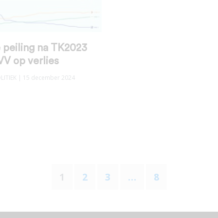
 peiling na TK2023
V op verlies
LITIEK
| 15 december 2024
1
2
3
…
8