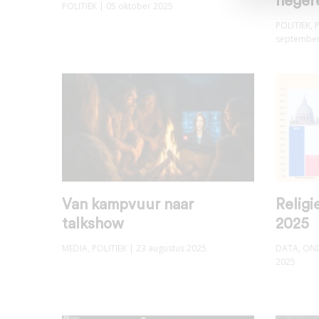
neger
POLITIEK
| 05 oktober 2025
POLITIEK
,
september
Van kampvuur naar
Religi
talkshow
2025
MEDIA
,
POLITIEK
| 23 augustus 2025
DATA
,
ON
2025