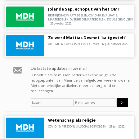
Jolande Sap, echoput van het OMT
BESTRIJDINGSMAATREGELEN
,
COVID-19
,
EVALUATIE
,
MAATREGELEN
,
OVERHEIDSMAATREGELEN
,
SOCIALE GEVOLGEN
|
29 oktober 2022
Zo werd Mattias Desmet ‘kaltgestelt’
ALGEMEEN
,
COVID-19
,
SOCIALE GEVOLGEN
|
09 oktober 2022
De laatste updates in uw mail!
U hoeft niets te missen. leder weekend krijgt u de
hoogtepunten van Maurice van afgelopen week in uw mail.
Met opmerkelijke artikelen, meer achtergrond en
toelichtingen.
Naam
*
E-
mailadres
*
Wetenschap als religie
COVID-19
,
PERSOONLIJK
,
SOCIALE GEVOLGEN
|
28 juli 2022