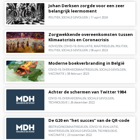
Johan Derksen zorgde voor een zeer
belangrijk leermoment
POLITIEK
,
SOCIALE GEVOLGEN
|
11 april 2024
Zorgwekkende overeenkomsten tussen
Klimaatcrisis en Coronacrisis
ADVIEZEN
,
COVID-19
,
EVALUATIE
,
MAATREGELEN
,
POLITIEK
,
POLITIEK
,
SOCIALE GEVOLGEN
|
08 april 2023
Moderne boekverbranding in België
COVID-19
,
OVERHEIDSMAATREGELEN
,
SOCIALE GEVOLGEN
,
VACCINATIE
|
08 februari 2023
Achter de schermen van Twitter 1984
COVID-19
,
OVERHEIDSFALEN
,
SOCIALE GEVOLGEN
,
TECHNOLOGIE
|
26 december 2022
De G20 en “het succes” van de QR-code
BESTRIJDINGSMAATREGELEN
,
COVID-19
,
EVALUATIE
,
MAATREGELEN
,
SOCIALE GEVOLGEN
,
TECHNOLOGIE
,
VACCINATIE
|
23 november 2022