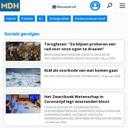
Home
Politiek
A.I.
Zetelgrafiek
Onderzoeksarchief
Sociale gevolgen
Teruglezen: “Ze blijven proberen een
rad voor onze ogen te draaien”
BESTRIJDINGSMAATREGELEN
,
COVID-19
,
DATA-R0-IFR
,
PARL.ENQUETE CORONA
,
SOCIALE GEVOLGEN
|
06 juli 2026
KLM als voorbode van wat komen gaat
POLITIEK
,
SOCIALE GEVOLGEN
,
TECHNOLOGIE
|
10 januari 2026
Het Zwartboek Wetenschap in
Coronatijd legt misstanden bloot
COVID-19
,
DATA-R0-IFR
,
GEZONDHEIDSZORG
,
OVERHEIDSMAATREGELEN
,
OVERSTERFTE
,
SOCIALE GEVOLGEN
,
SUPERSPREAD EVENTS
,
VACCINATIE
,
VENTILATIE
,
VERSPREIDINGSWIJZEN
,
ZWARTBOEK WETENSCHAP EN CORONA
|
21 februari 2025