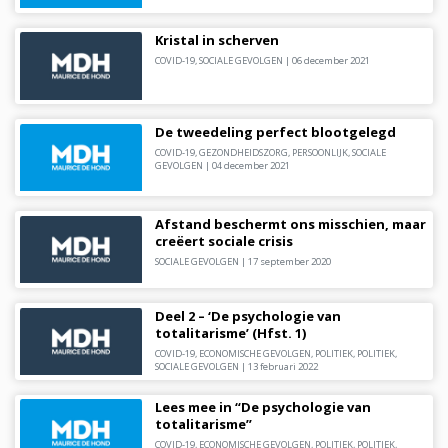
Kristal in scherven
COVID-19
,
SOCIALE GEVOLGEN
|
06 december 2021
De tweedeling perfect blootgelegd
COVID-19
,
GEZONDHEIDSZORG
,
PERSOONLIJK
,
SOCIALE
GEVOLGEN
|
04 december 2021
Afstand beschermt ons misschien, maar
creëert sociale crisis
SOCIALE GEVOLGEN
|
17 september 2020
Deel 2 – ‘De psychologie van
totalitarisme’ (Hfst. 1)
COVID-19
,
ECONOMISCHE GEVOLGEN
,
POLITIEK
,
POLITIEK
,
SOCIALE GEVOLGEN
|
13 februari 2022
Lees mee in “De psychologie van
totalitarisme”
COVID-19
,
ECONOMISCHE GEVOLGEN
,
POLITIEK
,
POLITIEK
,