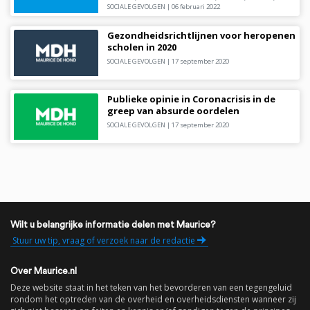
SOCIALE GEVOLGEN
|
06 februari 2022
Gezondheidsrichtlijnen voor heropenen
scholen in 2020
SOCIALE GEVOLGEN
|
17 september 2020
Publieke opinie in Coronacrisis in de
greep van absurde oordelen
SOCIALE GEVOLGEN
|
17 september 2020
Wilt u belangrijke informatie delen met Maurice?
Stuur uw tip, vraag of verzoek naar de redactie
Over Maurice.nl
Deze website staat in het teken van het bevorderen van een tegengeluid
rondom het optreden van de overheid en overheidsdiensten wanneer zij