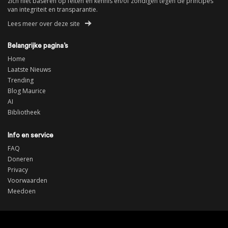
zich niet baseren op feiten en kennis en/of zondigen tegen de principes
van integriteit en transparantie.
Lees meer over deze site
Belangrijke pagina’s
Home
Laatste Nieuws
Trending
Blog Maurice
AI
Bibliotheek
Info en service
FAQ
Doneren
Privacy
Voorwaarden
Meedoen