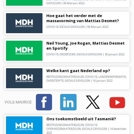
GEVOLGEN
|
06 februari 2022
Hoe gaat het verder met de
massavorming van Mattias Desmet?
COVID-19
,
SOCIALE GEVOLGEN
|
06 februari 2022
Neil Young, Joe Rogan, Mattias Desmet
en Spotify
COVID-19
,
ONDERZOEK
,
SOCIALE GEVOLGEN
|
30 januari 2022
Welke kant gaat Nederland op?
BESTRIJDINGSMAATREGELEN
,
COVID-19
,
LANDENINFORMATIE
,
OVERSTERFTE
,
SOCIALE GEVOLGEN
|
16 januari 2022
VOLG MAURICE
Ons toekomstbeeld uit Tasmanië?
BESTRIJDINGSMAATREGELEN
,
COVID-19
,
OVERHEIDSMAATREGELEN
,
SOCIALE GEVOLGEN
|
14 december
2021