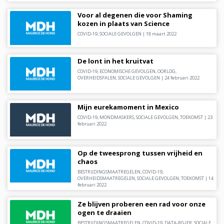
Voor al degenen die voor Shaming
kozen in plaats van Science
COVID-19
,
SOCIALE GEVOLGEN
|
18 maart 2022
De lont in het kruitvat
COVID-19
,
ECONOMISCHE GEVOLGEN
,
OORLOG
,
OVERHEIDSFALEN
,
SOCIALE GEVOLGEN
|
24 februari 2022
Mijn eurekamoment in Mexico
COVID-19
,
MONDMASKERS
,
SOCIALE GEVOLGEN
,
TOEKOMST
|
23
februari 2022
Op de tweesprong tussen vrijheid en
chaos
BESTRIJDINGSMAATREGELEN
,
COVID-19
,
OVERHEIDSMAATREGELEN
,
SOCIALE GEVOLGEN
,
TOEKOMST
|
14
februari 2022
Ze blijven proberen een rad voor onze
ogen te draaien
BESTRIJDINGSMAATREGELEN
,
COVID-19
,
DATA-R0-IFR
,
SOCIALE