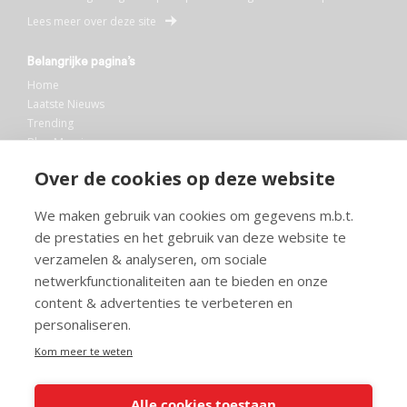
Lees meer over deze site
Belangrijke pagina’s
Home
Laatste Nieuws
Trending
Blog Maurice
AI
Over de cookies op deze website
Bibliotheek
We maken gebruik van cookies om gegevens m.b.t.
Info en service
de prestaties en het gebruik van deze website te
FAQ
verzamelen & analyseren, om sociale
Doneren
netwerkfunctionaliteiten aan te bieden en onze
Privacy
content & advertenties te verbeteren en
Voorwaarden
Meedoen
personaliseren.
Kom meer te weten
Alle cookies toestaan
© 2026 Maurice.nl - Alle rechten voorbehouden. Op alle artikelen rust