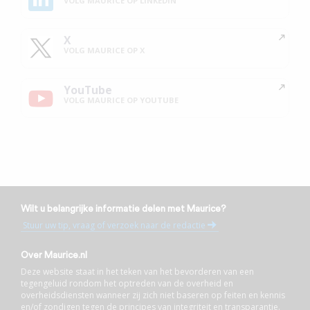
VOLG MAURICE OP LINKEDIN
X
VOLG MAURICE OP X
YouTube
VOLG MAURICE OP YOUTUBE
Wilt u belangrijke informatie delen met Maurice?
Stuur uw tip, vraag of verzoek naar de redactie
Over Maurice.nl
Deze website staat in het teken van het bevorderen van een
tegengeluid rondom het optreden van de overheid en
overheidsdiensten wanneer zij zich niet baseren op feiten en kennis
en/of zondigen tegen de principes van integriteit en transparantie.