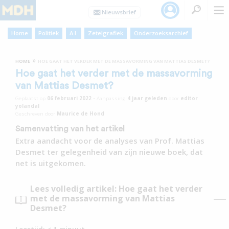
Home
Politiek
A.I.
Zetelgrafiek
Onderzoeksarchief
»
HOME
HOE GAAT HET VERDER MET DE MASSAVORMING VAN MATTIAS DESMET?
Hoe gaat het verder met de massavorming
van Mattias Desmet?
Geplaatst op
06 februari 2022
•
Aanpassing
4 jaar
geleden
door
editor
yolandal
Geschreven door
Maurice de Hond
Samenvatting van het artikel
Extra aandacht voor de analyses van Prof. Mattias
Desmet ter gelegenheid van zijn nieuwe boek, dat
net is uitgekomen.
Lees volledig artikel: Hoe gaat het verder
met de massavorming van Mattias
Desmet?