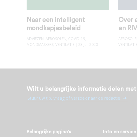
Naar een intelligent
Over 
mondkapjesbeleid
en RI
ADVIEZEN
,
AEROSOLEN
,
COVID-19
,
AEROSOLE
MONDMASKERS
,
VENTILATIE
| 23 juli 2020
VENTILATI
Wilt u belangrijke informatie delen me
Stuur uw tip, vraag of verzoek naar de redactie
Belangrijke pagina’s
Info en service