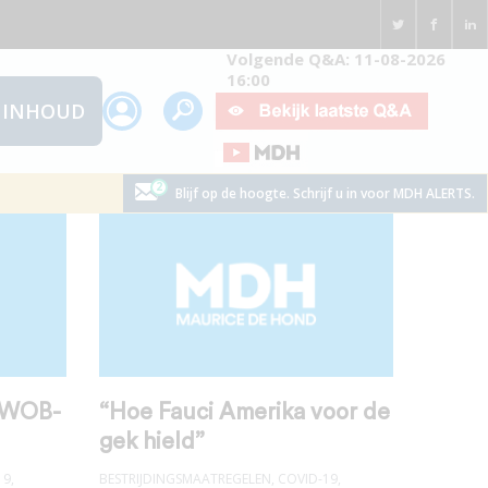
Volgende Q&A: 11-08-2026
16:00
INHOUD
Blijf op de hoogte. Schrijf u in voor MDH ALERTS.
t WOB-
“Hoe Fauci Amerika voor de
gek hield”
19
,
BESTRIJDINGSMAATREGELEN
,
COVID-19
,