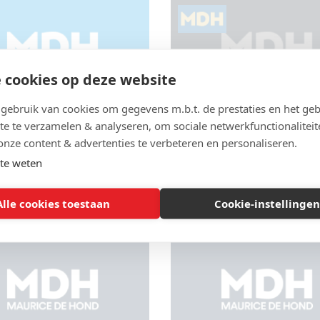
 cookies op deze website
ebruik van cookies om gegevens m.b.t. de prestaties en het geb
te te verzamelen & analyseren, om sociale netwerkfunctionaliteit
suele reis door
Fascinerend onderzo
onze content & advertenties te verbeteren en personaliseren.
askers van de New
over effect mondmask
te weten
Times
Kansas
MONDMASKERS
| 12 november 2020
COVID-19
,
MONDMASKERS
| 27 okto
Alle cookies toestaan
Cookie-instellingen