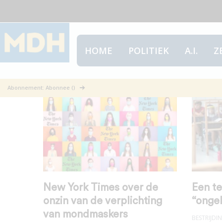
HOME
POLITIEK
A.I.
Z
Mondmaskers
Abonnement: Abonnee ()
New York Times over de
Een te
onzin van de verplichting
“ongel
van mondmaskers
BESTRIJD