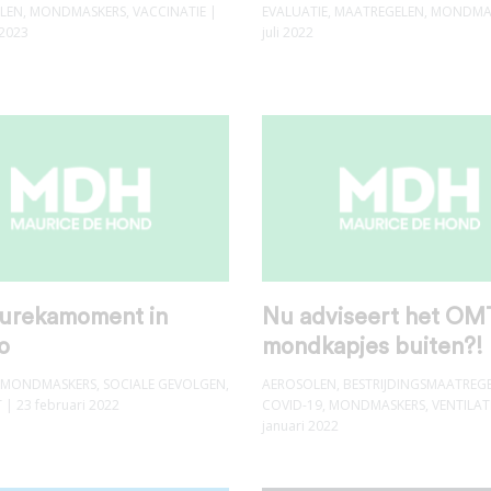
LEN
,
MONDMASKERS
,
VACCINATIE
|
EVALUATIE
,
MAATREGELEN
,
MONDMA
 2023
juli 2022
eurekamoment in
Nu adviseert het OM
o
mondkapjes buiten?!
MONDMASKERS
,
SOCIALE GEVOLGEN
,
AEROSOLEN
,
BESTRIJDINGSMAATREG
T
| 23 februari 2022
COVID-19
,
MONDMASKERS
,
VENTILAT
januari 2022