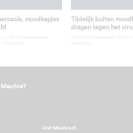
aerosols, mondkapjes
Tijdelijk buiten mond
VM
dragen tegen het vir
N
,
COVID-19
,
MONDMASKERS
,
COVID-19
,
MONDMASKERS
,
VENTILAT
E
| 16 juli 2020
maart 2020
t Maurice?
Over Maurice.nl