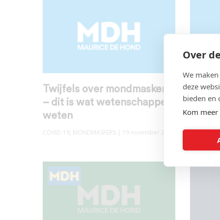
Over de
We maken g
deze websi
Twijfels over mondmaskers
Een vi
bieden en 
– dit is wat wetenschappers
mondm
Kom meer 
weten
York 
COVID-19
,
MONDMASKERS
| 19 november 2020
COVID-19
,