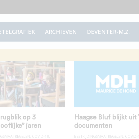
ETELGRAFIEK
ARCHIEVEN
DEVENTER-M.Z.
rugblik op 3
Haagse Bluf blijkt ui
ooflijke” jaren
documenten
INGSMAATREGELEN
,
COVID-19
,
BESTRIJDINGSMAATREGELEN
,
COVID-