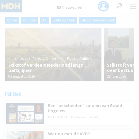
Home
Politiek
A.I.
Zetelgrafiek
Onderzoeksarchief
,
,
,
Klimaat/stikstof crisis
Onderzoek
Peil.nl
Politiek
Stikstof verdeelt Nederland langs
Stikstof: Verd
partijlijnen
over bestuurli
02 augustus 2026
29 juni 2026
Politiek
Een “bescheiden” column van Ewald
Engelen
POLITIEK
,
POLITIEK
|
26 december 2023
Wat nu met de VVD?