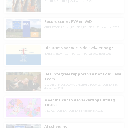
POLITIEK
,
POLITIEK
|
25 december 2023
Recordscores PVV en VVD
ONDERZOEK
,
PEIL.NL
,
POLITIEK
,
POLITIEK
|
23 december 2023
Uit 2016: Voor wie is de PvdA er nog?
BOEKEN
,
BRON
,
POLITIEK
,
POLITIEK
|
24 december 2023
Het integrale rapport van het Cold Case
Team
DEVENTER MOORDZAAK
,
ONSCHULD LOUWES
,
POLITIEK
|
18
december 2023
Meer inzicht in de verkiezingsuitslag
TK2023
NIEUWS
,
POLITIEK
,
POLITIEK
|
17 december 2023
Afscheiding