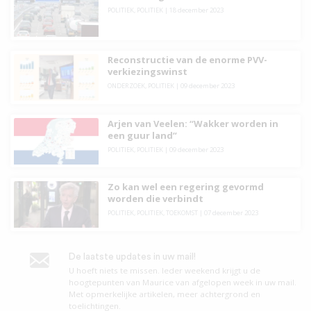
POLITIEK
,
POLITIEK
|
18 december 2023
Reconstructie van de enorme PVV-
verkiezingswinst
ONDERZOEK
,
POLITIEK
|
09 december 2023
Arjen van Veelen: “Wakker worden in
een guur land”
POLITIEK
,
POLITIEK
|
09 december 2023
Zo kan wel een regering gevormd
worden die verbindt
POLITIEK
,
POLITIEK
,
TOEKOMST
|
07 december 2023
De laatste updates in uw mail!
U hoeft niets te missen. leder weekend krijgt u de
hoogtepunten van Maurice van afgelopen week in uw mail.
Met opmerkelijke artikelen, meer achtergrond en
toelichtingen.