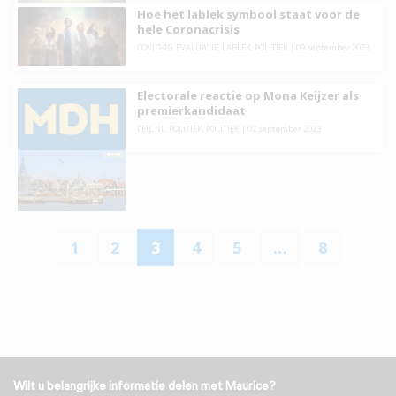
Hoe het lablek symbool staat voor de
hele Coronacrisis
COVID-19
,
EVALUATIE
,
LABLEK
,
POLITIEK
|
09 september 2023
Electorale reactie op Mona Keijzer als
premierkandidaat
PEIL.NL
,
POLITIEK
,
POLITIEK
|
02 september 2023
1
2
3
4
5
…
8
Wilt u belangrijke informatie delen met Maurice?