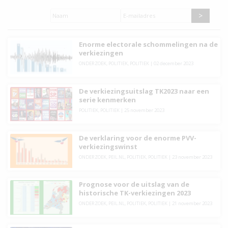
Naam
*
E-
mailadres
*
Enorme electorale schommelingen na de
verkiezingen
ONDERZOEK
,
POLITIEK
,
POLITIEK
|
02 december 2023
De verkiezingsuitslag TK2023 naar een
serie kenmerken
POLITIEK
,
POLITIEK
|
25 november 2023
De verklaring voor de enorme PVV-
verkiezingswinst
ONDERZOEK
,
PEIL.NL
,
POLITIEK
,
POLITIEK
|
23 november 2023
Prognose voor de uitslag van de
historische TK-verkiezingen 2023
ONDERZOEK
,
PEIL.NL
,
POLITIEK
,
POLITIEK
|
21 november 2023