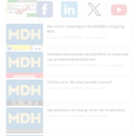
VOLG MAURICE
Na start campagne duidelijke stijging
NSC
PEIL.NL
,
POLITIEK
,
POLITIEK
|
28 oktober 2023
Veelbetekenende verschillen in reacties
op premierskandidaten
ONDERZOEK
,
PEIL.NL
,
POLITIEK
,
POLITIEK
|
21 oktober 2023
Stilte voor de electorale storm?
PEIL.NL
,
POLITIEK
,
POLITIEK
|
15 oktober 2023
Sprakeloos en bang voor de toekomst
OORLOG
,
POLITIEK
,
POLITIEK
|
10 oktober 2023