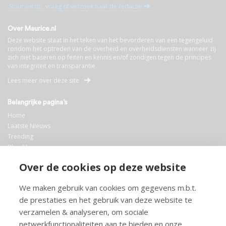
Stuur uw tip, vraag of verzoek naar de redactie
Over Maurice.nl
Deze website staat in het teken van het bevorderen van een tegengeluid
rondom het optreden van de overheid en overheidsdiensten wanneer zij
zich niet baseren op feiten en kennis en/of zondigen tegen de principes
van integriteit en transparantie.
Lees meer over deze site
Belangrijke pagina’s
Home
Laatste Nieuws
Trending
Blog Maurice
AI
Over de cookies op deze website
Bibliotheek
We maken gebruik van cookies om gegevens m.b.t.
Info en service
de prestaties en het gebruik van deze website te
FAQ
verzamelen & analyseren, om sociale
Doneren
netwerkfunctionaliteiten aan te bieden en onze
Privacy