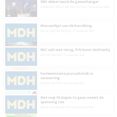
SBS-debat werd de gamechanger
ONDERZOEK
,
PEIL.NL
,
POLITIEK
,
POLITIEK
|
18 november 2023
Wensenlijst van de bevolking
PEIL.NL
,
POLITIEK
,
POLITIEK
|
11 november 2023
NSC valt wat terug, PVV komt dichterbij
POLITIEK
,
POLITIEK
|
11 november 2023
Parlementaire journalistiek in
verwarring
POLITIEK
,
POLITIEK
|
06 november 2023
Met nog 18 dagen te gaan neemt de
spanning toe
PEIL.NL
,
POLITIEK
,
POLITIEK
|
04 november 2023