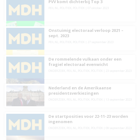
PVV komt dichterbij Top 3
PEIL.NL
,
POLITIEK
,
POLITIEK
|
07 oktober 2023
Onstuimig electoraal verloop 2021 –
sept. 2023
PEIL.NL
,
POLITIEK
,
POLITIEK
|
27 september 2023
De rommelende vulkaan onder een
fragiel electoraal evenwicht
ONDERZOEK
,
PEIL.NL
,
POLITIEK
,
POLITIEK
|
23 september 2023
Nederland en de Amerikaanse
presidentsverkiezingen
ONDERZOEK
,
PEIL.NL
,
POLITIEK
,
POLITIEK
|
13 september 2023
De startposities voor 22-11-23 worden
ingenomen
ONDERZOEK
,
PEIL.NL
,
POLITIEK
,
POLITIEK
|
09 september 2023