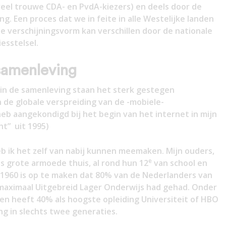
 veel trouwe CDA- en PvdA-kiezers) en deels door de
. Een proces dat we in feite in alle Westelijke landen
e verschijningsvorm kan verschillen door de nationale
iesstelsel.
samenleving
 in de samenleving staan het sterk gestegen
 de globale verspreiding van de -mobiele-
 heb aangekondigd bij het begin van het internet in mijn
ht” uit 1995)
b ik het zelf van nabij kunnen meemaken. Mijn ouders,
e
 grote armoede thuis, al rond hun 12
van school en
n 1960 is op te maken dat 80% van de Nederlanders van
 maximaal Uitgebreid Lager Onderwijs had gehad. Onder
en heeft 40% als hoogste opleiding Universiteit of HBO
ng in slechts twee generaties.