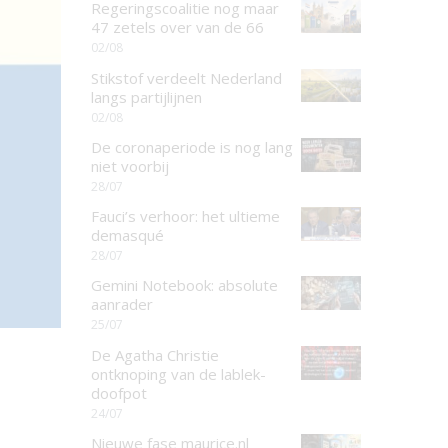
Regeringscoalitie nog maar
47 zetels over van de 66
02/08
Stikstof verdeelt Nederland
langs partijlijnen
02/08
De coronaperiode is nog lang
niet voorbij
28/07
Fauci’s verhoor: het ultieme
demasqué
28/07
Gemini Notebook: absolute
aanrader
25/07
De Agatha Christie
ontknoping van de lablek-
doofpot
24/07
Nieuwe fase maurice.nl