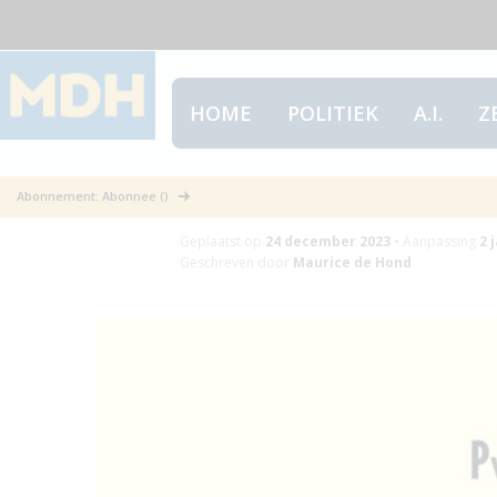
HOME
POLITIEK
A.I.
Z
Uit 2016: Voor 
Abonnement: Abonnee ()
Geplaatst op
24 december 2023
•
Aanpassing
2 
Geschreven door
Maurice de Hond