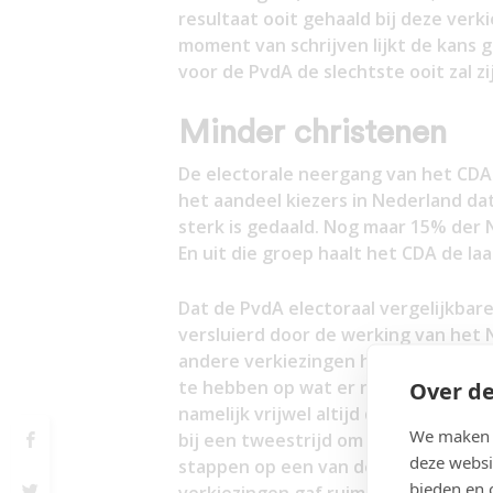
resultaat ooit gehaald bij deze verk
moment van schrijven lijkt de kans
voor de PvdA de slechtste ooit zal zij
Minder christenen
De electorale neergang van het CDA
het aandeel kiezers in Nederland dat
sterk is gedaald. Nog maar 15% der 
En uit die groep haalt het CDA de laat
Dat de PvdA electoraal vergelijkbare
versluierd door de werking van het N
andere verkiezingen heeft de kieze
te hebben op wat er na die verkiezin
Over de
namelijk vrijwel altijd de lijsttrekke
We maken g
bij een tweestrijd om wie de groots
deze websi
stappen op een van deze twee (het 
bieden en 