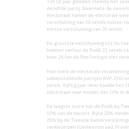
Tot 50 jaar geleden stemde het overg
dezelfde partij. Naarmate de naoorl
electoraat namen de electorale bew
verschuiving van 10 zetels tussen 
eerste verschuiving van 20 zetels.
De grootste verschuiving tot nu toe
hebben verloor de PvdA 22 zetels (da
keer 26 (en als Pim Fortuyn niet ver
Hoe sterk de electorale veranderinge
samenstellende partijen KVP, CHU en
zetels. Vijftig jaar later haalde het
electoraat naar minder dan 10% in die
De laagste score van de PvdA bij T
15% van de kiezers. Bijna 20% minde
25% bij de Tweede Kamerverkiezinge
verkiezingen (Gemeenteraad, Provin