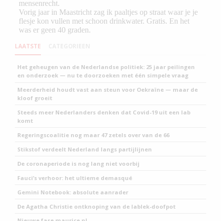
LAATSTE
CATEGORIEEN
Het geheugen van de Nederlandse politiek: 25 jaar peilingen
en onderzoek — nu te doorzoeken met één simpele vraag
Meerderheid houdt vast aan steun voor Oekraïne — maar de
kloof groeit
Steeds meer Nederlanders denken dat Covid-19 uit een lab
komt
Regeringscoalitie nog maar 47 zetels over van de 66
Stikstof verdeelt Nederland langs partijlijnen
De coronaperiode is nog lang niet voorbij
Fauci’s verhoor: het ultieme demasqué
Gemini Notebook: absolute aanrader
De Agatha Christie ontknoping van de lablek-doofpot
Nieuwe fase maurice.nl