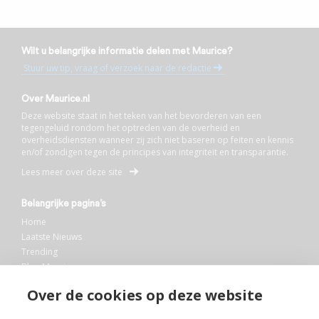
Wilt u belangrijke informatie delen met Maurice?
Stuur uw tip, vraag of verzoek naar de redactie
Over Maurice.nl
Deze website staat in het teken van het bevorderen van een
tegengeluid rondom het optreden van de overheid en
overheidsdiensten wanneer zij zich niet baseren op feiten en kennis
en/of zondigen tegen de principes van integriteit en transparantie.
Lees meer over deze site
Belangrijke pagina’s
Home
Laatste Nieuws
Trending
Blog Maurice
AI
Over de cookies op deze website
Bibliotheek