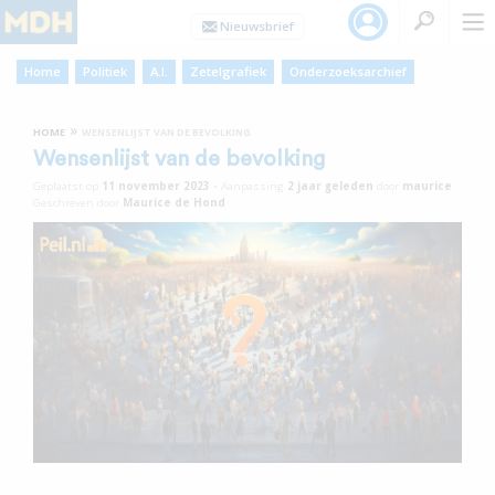
Home
Politiek
A.I.
Zetelgrafiek
Onderzoeksarchief
»
HOME
WENSENLIJST VAN DE BEVOLKING
Wensenlijst van de bevolking
Geplaatst op
11 november 2023
•
Aanpassing
2 jaar
geleden
door
maurice
Geschreven door
Maurice de Hond