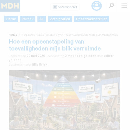
Home
Politiek
A.I.
Zetelgrafiek
Onderzoeksarchief
»
HOME
HOE EEN OPEENSTAPELING VAN TOEVALLIGHEDEN MIJN BLIK VERRUIMDE
Hoe een opeenstapeling van
toevalligheden mijn blik verruimde
Geplaatst op
20 mei 2026
•
Aanpassing
2 maanden
geleden
door
editor
yolandal
Geschreven door
Jillis Kriek