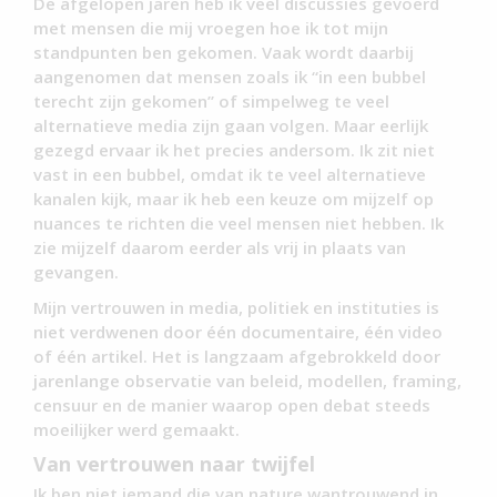
De afgelopen jaren heb ik veel discussies gevoerd
met mensen die mij vroegen hoe ik tot mijn
standpunten ben gekomen. Vaak wordt daarbij
aangenomen dat mensen zoals ik “in een bubbel
terecht zijn gekomen” of simpelweg te veel
alternatieve media zijn gaan volgen. Maar eerlijk
gezegd ervaar ik het precies andersom. Ik zit niet
vast in een bubbel, omdat ik te veel alternatieve
kanalen kijk, maar ik heb een keuze om mijzelf op
nuances te richten die veel mensen niet hebben. Ik
zie mijzelf daarom eerder als vrij in plaats van
gevangen.
Mijn vertrouwen in media, politiek en instituties is
niet verdwenen door één documentaire, één video
of één artikel. Het is langzaam afgebrokkeld door
jarenlange observatie van beleid, modellen, framing,
censuur en de manier waarop open debat steeds
moeilijker werd gemaakt.
Van vertrouwen naar twijfel
Ik ben niet iemand die van nature wantrouwend in