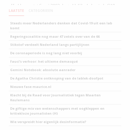
LAATSTE
CATEGORIEEN
Steeds meer Nederlanders denken dat Covid-19 uit een lab
komt
Regeringscoalitie nog maar 47 zetels over van de 66
Stikstof verdeelt Nederland langs partijlijnen
De coronaperiode is nog lang niet voorbij
Fauci’s verhoor: het ultieme demasqué
Gemini Notebook: absolute aanrader
De Agatha Christie ontknoping van de lablek-doofpot
Nieuwe fase maurice.nl
Klacht bij de Raad voor Journalistiek tegen Maarten
Keulemans
De giftige mix van wetenschappers met oogkleppen en
kritiekloze journalisten (H)
Wie verspreidt hier eigenlijk desinformatie?