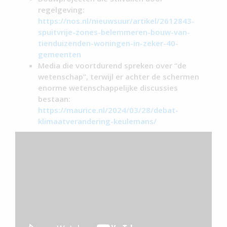
regelgeving:
https://nos.nl/nieuwsuur/artikel/2612843-
spuitvrije-zones-belemmeren-bouw-van-
tienduizenden-woningen-in-zeker-40-
gemeenten
Media die voortdurend spreken over “de
wetenschap”, terwijl er achter de schermen
enorme wetenschappelijke discussies
bestaan:
https://maurice.nl/2024/03/28/debat-
klimaatverandering-keulemans/