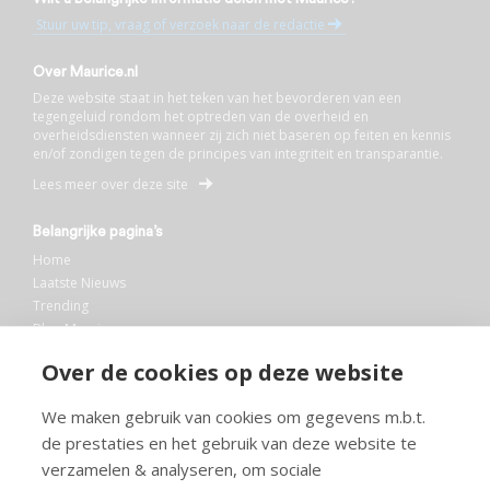
Stuur uw tip, vraag of verzoek naar de redactie
Over Maurice.nl
Deze website staat in het teken van het bevorderen van een
tegengeluid rondom het optreden van de overheid en
overheidsdiensten wanneer zij zich niet baseren op feiten en kennis
en/of zondigen tegen de principes van integriteit en transparantie.
Lees meer over deze site
Belangrijke pagina’s
Home
Laatste Nieuws
Trending
Blog Maurice
AI
Over de cookies op deze website
Bibliotheek
We maken gebruik van cookies om gegevens m.b.t.
Info en service
de prestaties en het gebruik van deze website te
FAQ
verzamelen & analyseren, om sociale
Doneren