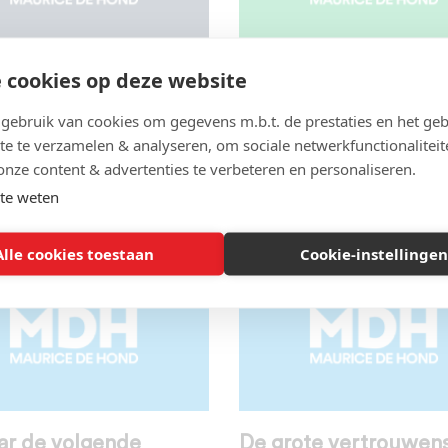
 cookies op deze website
e grote verschillen in
Zal die nieuwe Wet
oorzaken tussen
Publieke Gezondheid
ebruik van cookies om gegevens m.b.t. de prestaties en het geb
en CBS te verklaren?
gestopt worden?
te te verzamelen & analyseren, om sociale netwerkfunctionaliteit
onze content & advertenties te verbeteren en personaliseren.
DATA-R0-IFR
,
MAATREGELEN
,
BESTRIJDINGSMAATREGELEN
,
COVID-
E
| 14 augustus 2022
EVALUATIE
,
MAATREGELEN
,
te weten
OVERHEIDSMAATREGELEN
| 10 augus
Alle cookies toestaan
Cookie-instellingen
ar de volgende
De grote vertrouwen