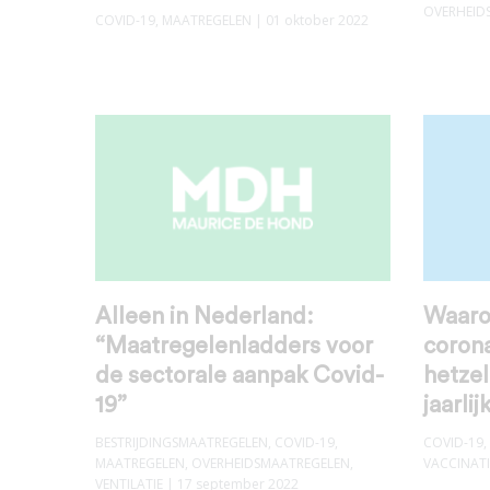
OVERHEID
COVID-19
,
MAATREGELEN
| 01 oktober 2022
Alleen in Nederland:
Waarom
“Maatregelenladders voor
corona
de sectorale aanpak Covid-
hetzel
19”
jaarli
BESTRIJDINGSMAATREGELEN
,
COVID-19
,
COVID-19
,
MAATREGELEN
,
OVERHEIDSMAATREGELEN
,
VACCINATI
VENTILATIE
| 17 september 2022