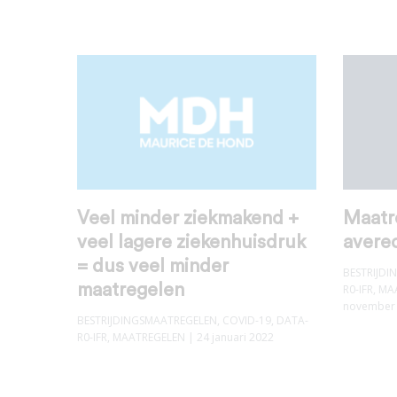
Veel minder ziekmakend +
Maatr
veel lagere ziekenhuisdruk
avere
= dus veel minder
BESTRIJD
maatregelen
R0-IFR
,
MA
november
BESTRIJDINGSMAATREGELEN
,
COVID-19
,
DATA-
R0-IFR
,
MAATREGELEN
| 24 januari 2022