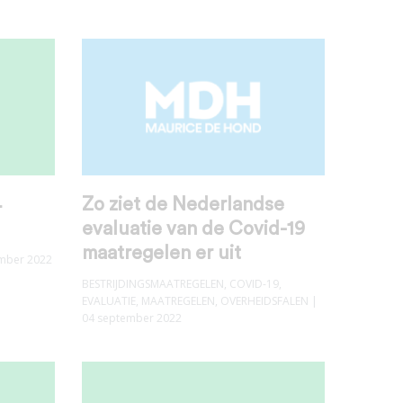
4
Zo ziet de Nederlandse
evaluatie van de Covid-19
maatregelen er uit
mber 2022
BESTRIJDINGSMAATREGELEN
,
COVID-19
,
EVALUATIE
,
MAATREGELEN
,
OVERHEIDSFALEN
|
04 september 2022