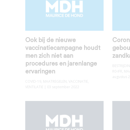
Ook bij de nieuwe
Coron
vaccinatiecampagne houdt
gebou
men zich niet aan
zandk
procedures en jarenlange
BESTRIJD
ervaringen
R0-IFR
,
MA
augustus 
COVID-19
,
MAATREGELEN
,
VACCINATIE
,
VENTILATIE
| 03 september 2022