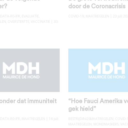
er?
door de Coronacrisis
DATA-R0-IFR
,
EVALUATIE
,
COVID-19
,
MAATREGELEN
| 23 juli 20
LEN
,
OVERSTERFTE
,
VACCINATIE
| 30
onder dat immuniteit
“Hoe Fauci Amerika v
gek hield”
DATA-R0-IFR
,
MAATREGELEN
| 16 juli
BESTRIJDINGSMAATREGELEN
,
COVID-
MAATREGELEN
,
MONDMASKERS
,
VACC