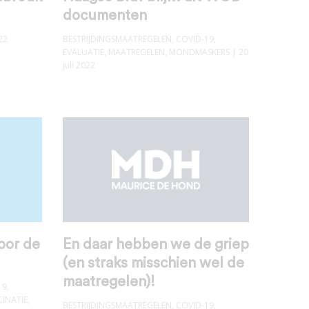
documenten
22
BESTRIJDINGSMAATREGELEN
,
COVID-19
,
EVALUATIE
,
MAATREGELEN
,
MONDMASKERS
| 20
juli 2022
oor de
En daar hebben we de griep
(en straks misschien wel de
maatregelen)!
19
,
INATIE
,
BESTRIJDINGSMAATREGELEN
,
COVID-19
,