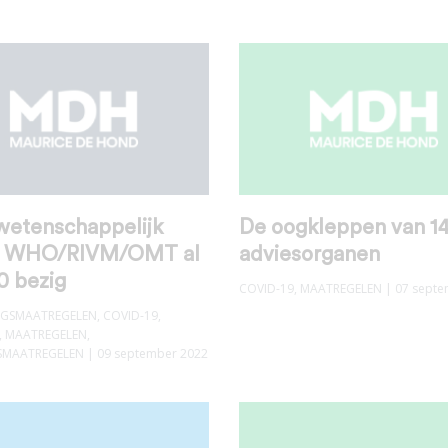
wetenschappelijk
De oogkleppen van 1
n WHO/RIVM/OMT al
adviesorganen
0 bezig
COVID-19
,
MAATREGELEN
| 07 septe
INGSMAATREGELEN
,
COVID-19
,
,
MAATREGELEN
,
SMAATREGELEN
| 09 september 2022