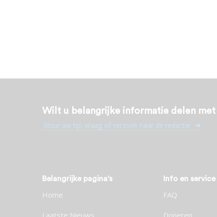
Wilt u belangrijke informatie delen me
Stuur uw tip, vraag of verzoek naar de redactie
Belangrijke pagina’s
Info en service
Home
FAQ
Laatste Nieuws
Doneren