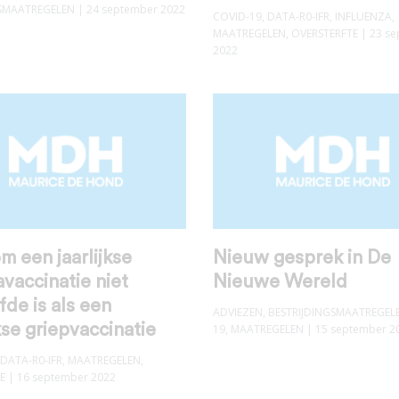
SMAATREGELEN
| 24 september 2022
COVID-19
,
DATA-R0-IFR
,
INFLUENZA
,
MAATREGELEN
,
OVERSTERFTE
| 23 s
2022
 een jaarlijkse
Nieuw gesprek in De
vaccinatie niet
Nieuwe Wereld
fde is als een
ADVIEZEN
,
BESTRIJDINGSMAATREGEL
jkse griepvaccinatie
19
,
MAATREGELEN
| 15 september 2
DATA-R0-IFR
,
MAATREGELEN
,
E
| 16 september 2022