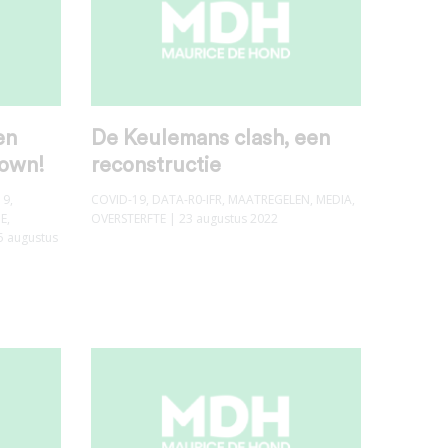
en
De Keulemans clash, een
down!
reconstructie
19
,
COVID-19
,
DATA-R0-IFR
,
MAATREGELEN
,
MEDIA
,
IE
,
OVERSTERFTE
| 23 augustus 2022
5 augustus