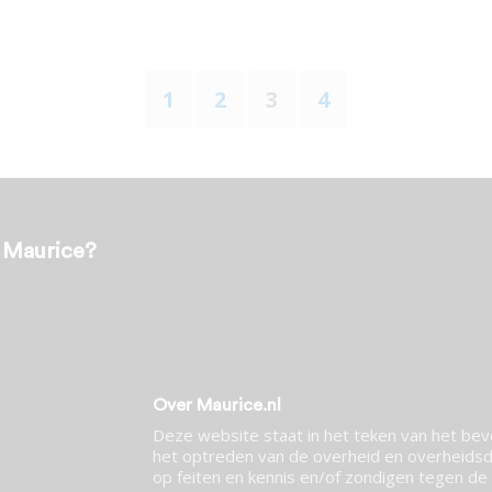
1
2
3
4
t Maurice?
Over Maurice.nl
Deze website staat in het teken van het be
het optreden van de overheid en overheidsdi
op feiten en kennis en/of zondigen tegen de p