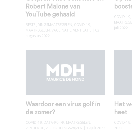
Robert Malone van
boost
YouTube gehaald
COVID-19
,
MAATREGE
BESTRIJDINGSMAATREGELEN
,
COVID-19
,
juli 2022
MAATREGELEN
,
VACCINATIE
,
VENTILATIE
| 03
augustus 2022
Waardoor een virus golf in
Het w
de zomer?
heet
COVID-19
,
DATA-R0-IFR
,
MAATREGELEN
,
COVID-19
,
VENTILATIE
,
VERSPREIDINGSWIJZEN
| 19 juli 2022
2022