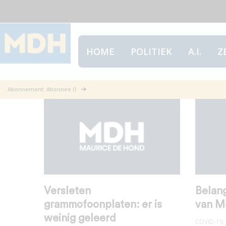
HOME
POLITIEK
A.I.
Z
Maatregelen
Abonnement: Abonnee ()
Versleten
Belan
grammofoonplaten: er is
van M
weinig geleerd
COVID-19
,