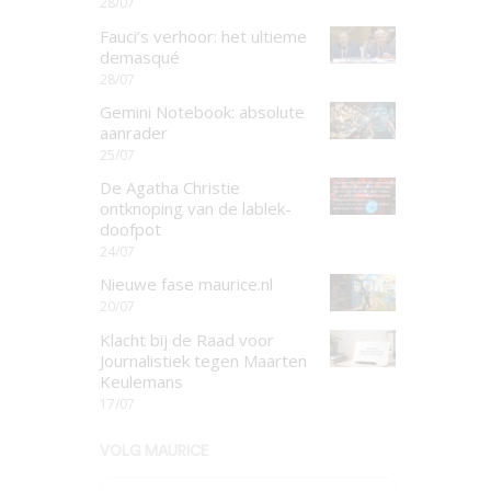
28/07
Fauci’s verhoor: het ultieme
demasqué
28/07
Gemini Notebook: absolute
aanrader
25/07
De Agatha Christie
ontknoping van de lablek-
doofpot
24/07
Nieuwe fase maurice.nl
20/07
Klacht bij de Raad voor
Journalistiek tegen Maarten
Keulemans
17/07
VOLG MAURICE