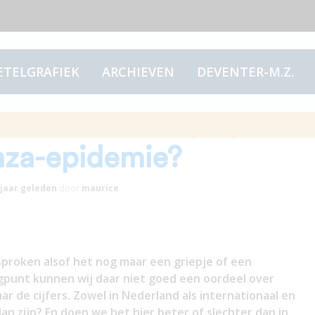
ETELGRAFIEK
ARCHIEVEN
DEVENTER-M.Z.
pidemie te vergelijken
nza-epidemie?
 jaar
geleden
door
maurice
sproken alsof het nog maar een griepje of een
gpunt kunnen wij daar niet goed een oordeel over
ar de cijfers. Zowel in Nederland als internationaal en
dan zijn? En doen we het hier beter of slechter dan in