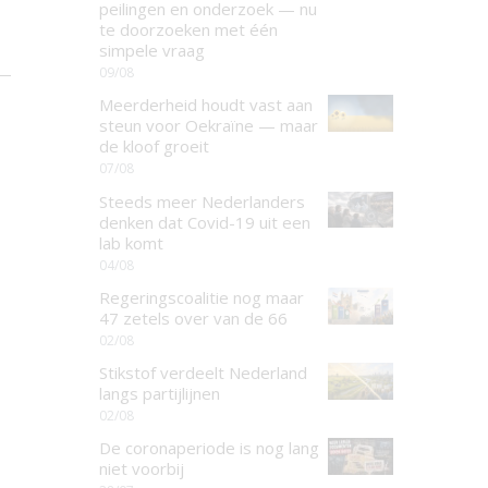
peilingen en onderzoek — nu
te doorzoeken met één
simpele vraag
09/08
Meerderheid houdt vast aan
steun voor Oekraïne — maar
de kloof groeit
07/08
Steeds meer Nederlanders
denken dat Covid-19 uit een
lab komt
04/08
Regeringscoalitie nog maar
47 zetels over van de 66
02/08
Stikstof verdeelt Nederland
langs partijlijnen
02/08
De coronaperiode is nog lang
niet voorbij