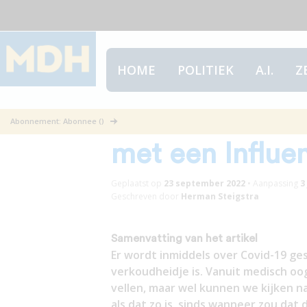
HOME
POLITIEK
A.I.
Z
Is de Corona-e
Abonnement: Abonnee ()
met een Influe
Geplaatst op
23 september 2022
•
Aanpassing
3
Geschreven door
Herman Steigstra
Samenvatting van het artikel
Er wordt inmiddels over Covid-19 ge
verkoudheidje is. Vanuit medisch oo
vellen, maar wel kunnen we kijken na
als dat zo is, sinds wanneer zou dat 