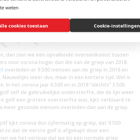
te weten
Alle cookies toestaan
Cookie-instellingen
ken, dan zien we een opvallende overeenkomst tussen
fers voor corona hoger dan die van de griep van 2018.
VM
overleden er 9.500 mensen aan de griep in 2018 en
 Nauwelijks meer dus, maar in een kortere tijd. Wel is
e. In het corona jaar 6.500 en in 2018 “slechts” 3.500.
golf zelf de gebruikelijke ondersterfte, die de lijn weer
ste golf een grotere oversterfte was, lijkt verklaard te
ona meer gezonde mensen overleden dan aan de griep.
olf lijkt corona dus cijfermatig op griep, dat 9.500
wel zo dat de eerste golf is afgekapt door een
ien we het verloop dat we bij een normale griep