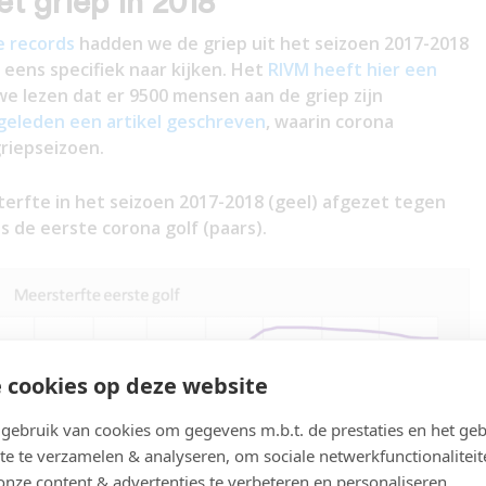
t griep in 2018
e records
hadden we de griep uit het seizoen 2017-2018
eens specifiek naar kijken. Het
RIVM heeft hier een
e lezen dat er 9500 mensen aan de griep zijn
geleden een artikel geschreven
, waarin corona
riepseizoen.
erfte in het seizoen 2017-2018 (geel) afgezet tegen
 de eerste corona golf (paars).
 cookies op deze website
ebruik van cookies om gegevens m.b.t. de prestaties en het geb
te te verzamelen & analyseren, om sociale netwerkfunctionaliteit
onze content & advertenties te verbeteren en personaliseren.