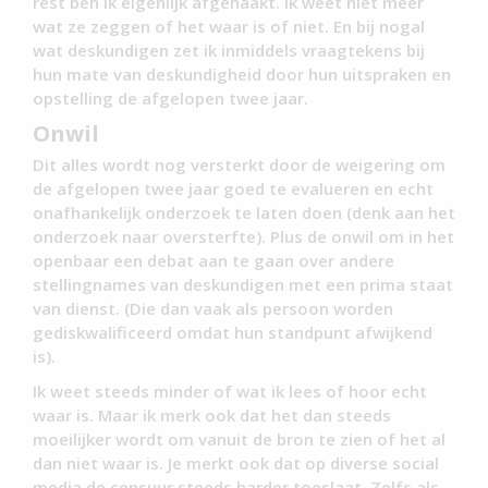
rest ben ik eigenlijk afgehaakt. Ik weet niet meer
wat ze zeggen of het waar is of niet. En bij nogal
wat deskundigen zet ik inmiddels vraagtekens bij
hun mate van deskundigheid door hun uitspraken en
opstelling de afgelopen twee jaar.
Onwil
Dit alles wordt nog versterkt door de weigering om
de afgelopen twee jaar goed te evalueren en echt
onafhankelijk onderzoek te laten doen (denk aan het
onderzoek naar oversterfte). Plus de onwil om in het
openbaar een debat aan te gaan over andere
stellingnames van deskundigen met een prima staat
van dienst. (Die dan vaak als persoon worden
gediskwalificeerd omdat hun standpunt afwijkend
is).
Ik weet steeds minder of wat ik lees of hoor echt
waar is. Maar ik merk ook dat het dan steeds
moeilijker wordt om vanuit de bron te zien of het al
dan niet waar is. Je merkt ook dat op diverse social
media de censuur steeds harder toeslaat. Zelfs als