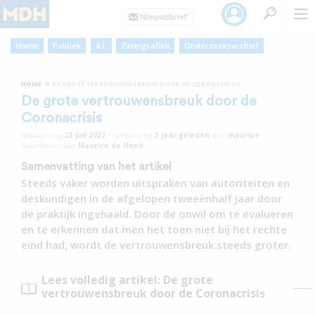
Home
Politiek
A.I.
Zetelgrafiek
Onderzoeksarchief
»
HOME
DE GROTE VERTROUWENSBREUK DOOR DE CORONACRISIS
De grote vertrouwensbreuk door de
Coronacrisis
Geplaatst op
23 juli 2022
•
Aanpassing
3 jaar
geleden
door
maurice
Geschreven door
Maurice de Hond
Samenvatting van het artikel
Steeds vaker worden uitspraken van autoriteiten en
deskundigen in de afgelopen tweeënhalf jaar door
de praktijk ingehaald. Door de onwil om te evalueren
en te erkennen dat men het toen niet bij het rechte
eind had, wordt de vertrouwensbreuk steeds groter.
Lees volledig artikel: De grote
vertrouwensbreuk door de Coronacrisis