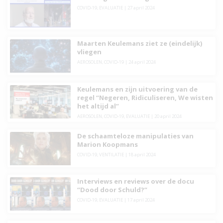
COVID-19
,
EVALUATIE
|
27 april 2024
Maarten Keulemans ziet ze (eindelijk)
vliegen
AEROSOLEN
,
COVID-19
|
24 april 2024
Keulemans en zijn uitvoering van de
regel “Negeren, Ridiculiseren, We wisten
het altijd al”
AEROSOLEN
,
COVID-19
,
EVALUATIE
|
20 april 2024
De schaamteloze manipulaties van
Marion Koopmans
COVID-19
,
VENTILATIE
|
18 april 2024
Interviews en reviews over de docu
“Dood door Schuld?”
COVID-19
,
EVALUATIE
|
17 april 2024