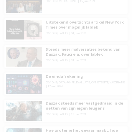
COVID-19
,
MEDIA
,
OPINIE
|
15 juni 2024
Uitstekend overzichts artikel New York
Times over mogelijk lablek
COVID-19
,
LABLEK
|
04 juni 2024
Steeds meer malversaties bekend van
Daszak, Fauci e.a. over lablek
COVID-19
,
LABLEK
|
24 mei 2024
De eindafrekening
COVID-19
,
DATA-R0-IFR
,
EVALUATIE
,
OVERSTERFTE
,
VACCINATIE
|
17 mei 2024
Daszak steeds meer vastgedraaid in de
netten van zijn eigen leugens
COVID-19
,
LABLEK
|
15 mei 2024
Hoe groter je het gevaar maakt, hoe