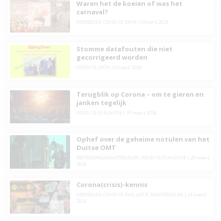
Waren het de koeien of was het
carnaval?
AEROSOLEN
,
COVID-19
,
DATA
|
04 april 2024
Stomme datafouten die niet
gecorrigeerd worden
COVID-19
,
DATA
|
03 april 2024
Terugblik op Corona – om te gieren en
janken tegelijk
COVID-19
,
EVALUATIE
|
31 maart 2024
Ophef over de geheime notulen van het
Duitse OMT
BESTRIJDINGSMAATREGELEN
,
COVID-19
,
EVALUATIE
|
29 maart
2024
Corona(crisis)-kennis
AEROSOLEN
,
COVID-19
,
EVALUATIE
,
MAATREGELEN
|
24 maart
2024