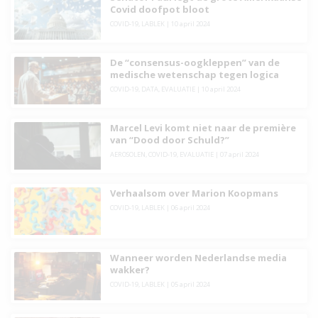
Covid doofpot bloot
COVID-19
,
LABLEK
|
10 april 2024
De “consensus-oogkleppen” van de
medische wetenschap tegen logica
COVID-19
,
DATA
,
EVALUATIE
|
10 april 2024
Marcel Levi komt niet naar de première
van “Dood door Schuld?”
AEROSOLEN
,
COVID-19
,
EVALUATIE
|
07 april 2024
Verhaalsom over Marion Koopmans
COVID-19
,
LABLEK
|
06 april 2024
Wanneer worden Nederlandse media
wakker?
COVID-19
,
LABLEK
|
05 april 2024