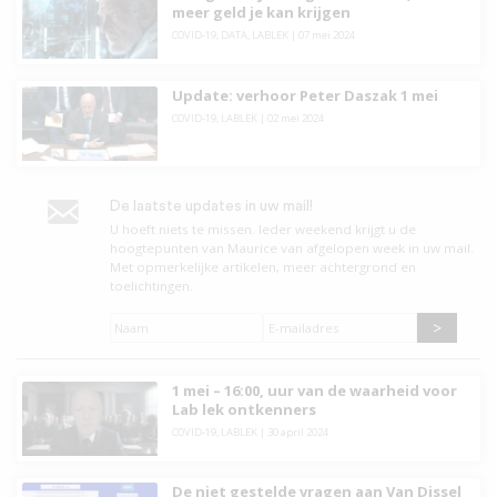
meer geld je kan krijgen
COVID-19
,
DATA
,
LABLEK
|
07 mei 2024
Update: verhoor Peter Daszak 1 mei
COVID-19
,
LABLEK
|
02 mei 2024
De laatste updates in uw mail!
U hoeft niets te missen. leder weekend krijgt u de
hoogtepunten van Maurice van afgelopen week in uw mail.
Met opmerkelijke artikelen, meer achtergrond en
toelichtingen.
Naam
*
E-
mailadres
*
1 mei – 16:00, uur van de waarheid voor
Lab lek ontkenners
COVID-19
,
LABLEK
|
30 april 2024
De niet gestelde vragen aan Van Dissel