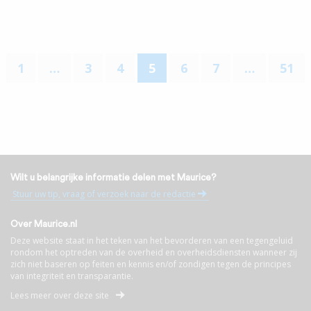
1
…
3
4
5
6
7
…
51
Wilt u belangrijke informatie delen met Maurice?
Stuur uw tip, vraag of verzoek naar de redactie
Over Maurice.nl
Deze website staat in het teken van het bevorderen van een tegengeluid
rondom het optreden van de overheid en overheidsdiensten wanneer zij
zich niet baseren op feiten en kennis en/of zondigen tegen de principes
van integriteit en transparantie.
Lees meer over deze site