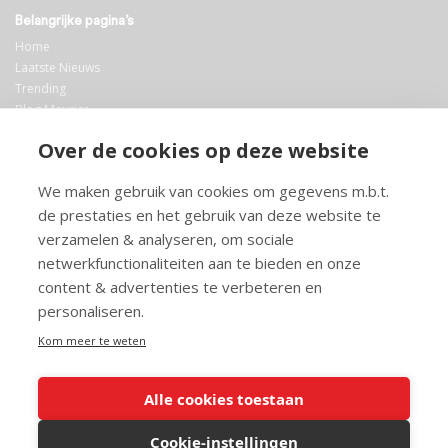
Belangrijke pagina’s
Home
Laatste Nieuws
Trending
Blog Maurice
AI
Over de cookies op deze website
Bibliotheek
We maken gebruik van cookies om gegevens m.b.t.
Info en service
de prestaties en het gebruik van deze website te
FAQ
verzamelen & analyseren, om sociale
Doneren
netwerkfunctionaliteiten aan te bieden en onze
Privacy
content & advertenties te verbeteren en
Voorwaarden
Meedoen
personaliseren.
Kom meer te weten
Alle cookies toestaan
© 2026 Maurice.nl - Alle rechten voorbehouden. Op alle artikelen rust
copyright. Voor meer info, mail naar
contact@maurice.nl
.
Cookie-instellingen