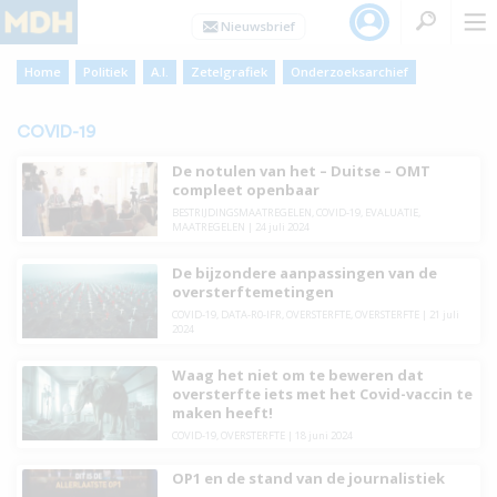
Home
Politiek
A.I.
Zetelgrafiek
Onderzoeksarchief
COVID-19
De notulen van het – Duitse – OMT
compleet openbaar
BESTRIJDINGSMAATREGELEN
,
COVID-19
,
EVALUATIE
,
MAATREGELEN
|
24 juli 2024
De bijzondere aanpassingen van de
oversterftemetingen
COVID-19
,
DATA-R0-IFR
,
OVERSTERFTE
,
OVERSTERFTE
|
21 juli
2024
Waag het niet om te beweren dat
oversterfte iets met het Covid-vaccin te
maken heeft!
COVID-19
,
OVERSTERFTE
|
18 juni 2024
OP1 en de stand van de journalistiek