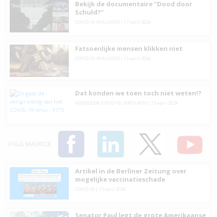
Bekijk de documentaire “Dood door
Schuld?”
COVID-19
,
EVALUATIE
|
17 april 2024
Fatsoenlijke mensen klikken niet
COVID-19
,
EVALUATIE
|
15 april 2024
Dat konden we toen toch niet weten!?
AEROSOLEN
,
COVID-19
,
VENTILATIE
|
15 april 2024
VOLG MAURICE
Artikel in de Berliner Zeitung over
mogelijke vaccinatieschade
COVID-19
|
13 april 2024
Senator Paul legt de grote Amerikaanse