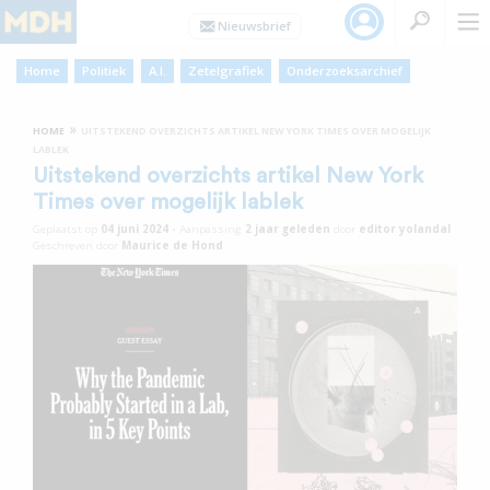
Home
Politiek
A.I.
Zetelgrafiek
Onderzoeksarchief
»
HOME
UITSTEKEND OVERZICHTS ARTIKEL NEW YORK TIMES OVER MOGELIJK
LABLEK
Uitstekend overzichts artikel New York
Times over mogelijk lablek
Geplaatst op
04 juni 2024
•
Aanpassing
2 jaar
geleden
door
editor yolandal
Geschreven door
Maurice de Hond