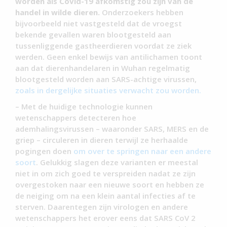
worden als Covid-19 afkomstig zou zijn van de
handel in wilde dieren.
Onderzoekers hebben
bijvoorbeeld niet vastgesteld dat de vroegst
bekende gevallen waren blootgesteld aan
tussenliggende gastheerdieren voordat ze ziek
werden. Geen enkel bewijs van antilichamen toont
aan dat dierenhandelaren in Wuhan regelmatig
blootgesteld worden aan SARS-achtige virussen,
zoals in dergelijke situaties verwacht zou worden.
– Met de huidige technologie kunnen
wetenschappers detecteren hoe
ademhalingsvirussen – waaronder SARS, MERS en de
griep – circuleren in dieren terwijl ze herhaalde
pogingen doen
om over te springen naar een andere
soort
. Gelukkig slagen deze varianten er meestal
niet in om zich goed te verspreiden nadat ze zijn
overgestoken naar een nieuwe soort en hebben ze
de neiging om na een klein aantal infecties af te
sterven. Daarentegen zijn virologen en andere
wetenschappers het erover eens dat SARS CoV 2