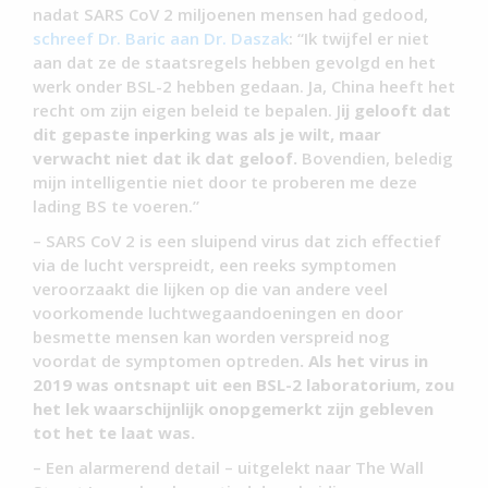
nadat SARS CoV 2 miljoenen mensen had gedood,
schreef Dr. Baric aan Dr. Daszak
: “Ik twijfel er niet
aan dat ze de staatsregels hebben gevolgd en het
werk onder BSL-2 hebben gedaan. Ja, China heeft het
recht om zijn eigen beleid te bepalen. J
ij gelooft dat
dit gepaste inperking was als je wilt, maar
verwacht niet dat ik dat geloof.
Bovendien, beledig
mijn intelligentie niet door te proberen me deze
lading BS te voeren.”
– SARS CoV 2 is een sluipend virus dat zich effectief
via de lucht verspreidt, een reeks symptomen
veroorzaakt die lijken op die van andere veel
voorkomende luchtwegaandoeningen en door
besmette mensen kan worden verspreid nog
voordat de symptomen optreden
. Als het virus in
2019 was ontsnapt uit een BSL-2 laboratorium, zou
het lek waarschijnlijk onopgemerkt zijn gebleven
tot het te laat was.
– Een alarmerend detail – uitgelekt naar The Wall