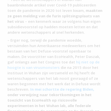
baanbrekende artikel over Covid-19 publiceerden
toen de pandemie in 2020 tot leven kwam,
maakten
ze geen melding van de furin splitsingsplaats van
het virus
– een kenmerk waar ze volgens hun eigen
subsidievoorstel op hadden moeten letten en dat
andere wetenschappers al snel herkenden.
– Erger nog, terwijl de pandemie woedde,
verzuimden hun Amerikaanse medewerkers om het
bestaan van het Defuse-voorstel openbaar te
maken. De voorzitter van EcoHealth, Peter Daszak,
gaf onlangs aan het Congres toe dat
hij niet op de
hoogte is van virusmonsters
die na 2015 door het
instituut in Wuhan zijn verzameld en hij heeft de
wetenschappers van het lab nooit gevraagd of ze
waren begonnen met het werk dat in Defuse wordt
beschreven.
In mei schortte de regering Biden,
onder verwijzing naar tekortkomingen in het
toezicht van EcoHealth op risicovolle
experimenten in het Wuhan lab, alle federale
financiering voor de organisatie en Dr. Daszak op