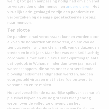
weinig tot geen aanpassing nodig had om zich snel
te verspreiden onder mensen en
andere dieren
.
Het
virus lijkt erin geslaagd te zijn een pandemie te
veroorzaken bij de enige gedetecteerde sprong
naar mensen.
Ten slotte
De pandemie had veroorzaakt kunnen worden door
elk van de honderden virussoorten, op elk van de
tienduizenden wildmarkten, in elk van de duizenden
steden en in elk jaar. Maar het was een SARS-achtig
coronavirus met een unieke furine-splitsingsplaats
dat opdook in Wuhan, minder dan twee jaar nadat
wetenschappers, die soms onder ontoereikende
bioveiligheidsomstandigheden werkten, hadden
voorgesteld virussen met hetzelfde ontwerp te
verzamelen en te maken.
Hoewel verschillende natuurlijke spillover-scenario’s
plausibel blijven en we nog steeds niet genoeg
weten over de volledige omvang van het
virusonderzoek dat door het team van Dr. Shi en