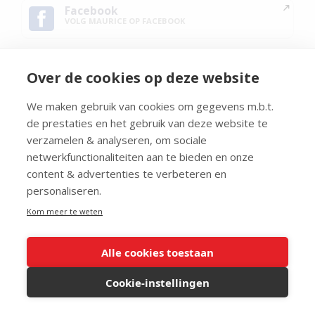
Facebook
VOLG MAURICE OP FACEBOOK
Linkedin
VOLG MAURICE OP LINKEDIN
Over de cookies op deze website
We maken gebruik van cookies om gegevens m.b.t.
X
de prestaties en het gebruik van deze website te
VOLG MAURICE OP X
verzamelen & analyseren, om sociale
netwerkfunctionaliteiten aan te bieden en onze
YouTube
content & advertenties te verbeteren en
VOLG MAURICE OP YOUTUBE
personaliseren.
Kom meer te weten
Alle cookies toestaan
Cookie-instellingen
Wilt u belangrijke informatie delen met Maurice?
Stuur uw tip, vraag of verzoek naar de redactie