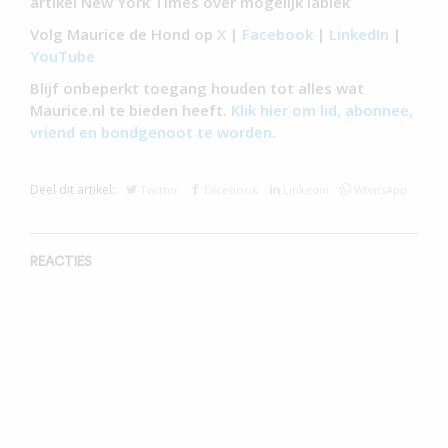
artikel New York Times over mogelijk lablek
Volg Maurice de Hond op
X
|
Facebook
|
LinkedIn
|
YouTube
Blijf onbeperkt toegang houden tot alles wat
Maurice.nl te bieden heeft.
Klik hier om lid, abonnee,
vriend en bondgenoot te worden.
Deel dit artikel:
Twitter
Facebook
Linkedin
WhatsApp
REACTIES