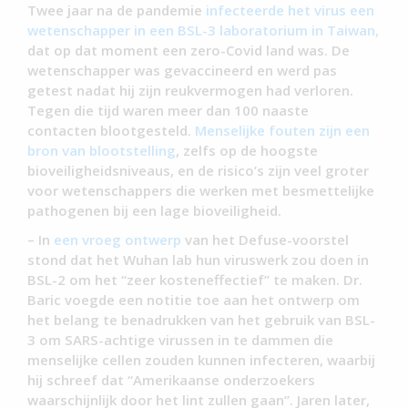
Twee jaar na de pandemie
infecteerde het virus een
wetenschapper in een BSL-3 laboratorium in Taiwan,
dat op dat moment een zero-Covid land was. De
wetenschapper was gevaccineerd en werd pas
getest nadat hij zijn reukvermogen had verloren.
Tegen die tijd waren meer dan 100 naaste
contacten blootgesteld.
Menselijke fouten zijn een
bron van blootstelling
, zelfs op de hoogste
bioveiligheidsniveaus, en de risico’s zijn veel groter
voor wetenschappers die werken met besmettelijke
pathogenen bij een lage bioveiligheid.
– In
een vroeg ontwerp
van het Defuse-voorstel
stond dat het Wuhan lab hun viruswerk zou doen in
BSL-2 om het “zeer kosteneffectief” te maken. Dr.
Baric voegde een notitie toe aan het ontwerp om
het belang te benadrukken van het gebruik van BSL-
3 om SARS-achtige virussen in te dammen die
menselijke cellen zouden kunnen infecteren, waarbij
hij schreef dat “Amerikaanse onderzoekers
waarschijnlijk door het lint zullen gaan”. Jaren later,