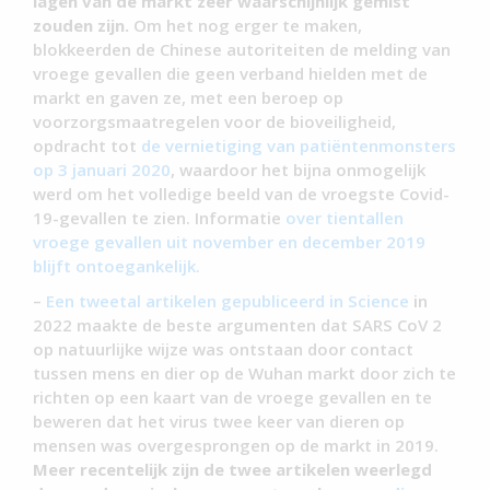
lagen van de markt zeer waarschijnlijk gemist
zouden zijn.
Om het nog erger te maken,
blokkeerden de Chinese autoriteiten de melding van
vroege gevallen die geen verband hielden met de
markt en gaven ze, met een beroep op
voorzorgsmaatregelen voor de bioveiligheid,
opdracht tot
de vernietiging van patiëntenmonsters
op 3 januari 2020
, waardoor het bijna onmogelijk
werd om het volledige beeld van de vroegste Covid-
19-gevallen te zien. Informatie
over tientallen
vroege gevallen uit november en december 2019
blijft ontoegankelijk.
–
Een tweetal artikelen gepubliceerd in Science
in
2022 maakte de beste argumenten dat SARS CoV 2
op natuurlijke wijze was ontstaan door contact
tussen mens en dier op de Wuhan markt door zich te
richten op een kaart van de vroege gevallen en te
beweren dat het virus twee keer van dieren op
mensen was overgesprongen op de markt in 2019.
Meer recentelijk zijn de twee artikelen weerlegd