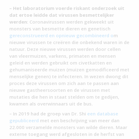
– Het laboratorium voerde riskant onderzoek uit
dat ertoe leidde dat virussen besmettelijker
werden
: Coronavirussen werden gekweekt uit
monsters van besmette dieren en genetisch
gereconstrueerd en opnieuw gecombineerd o
m
nieuwe virussen te creëren die onbekend waren in de
natuur. Deze nieuwe virussen werden door cellen
van vleermuizen, varkens, primaten en mensen
geleid en werden gebruikt om civetkatten en
gehumaniseerde muizen (muizen gemodificeerd met
menselijke genen) te infecteren. In wezen dwong dit
proces deze virussen om zich aan te passen aan
nieuwe gastheersoorten en de virussen met
mutaties die hen in staat stelden om te gedijen,
kwamen als overwinnaars uit de bus.
– In 2019 had de groep van Dr. Shi
een database
gepubliceerd
met een beschrijving van meer dan
22.000 verzamelde monsters van wilde dieren. Maar
externe toegang werd afgesloten in de herfst van