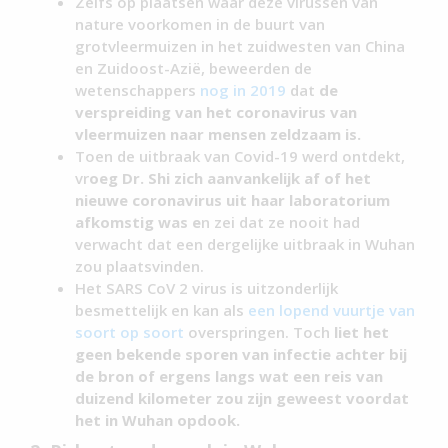
Zelfs op plaatsen waar deze virussen van
nature voorkomen in de buurt van
grotvleermuizen in het zuidwesten van China
en Zuidoost-Azië, beweerden de
wetenschappers
nog in 2019
dat
de
verspreiding van het coronavirus van
vleermuizen naar mensen zeldzaam is.
Toen de uitbraak van Covid-19 werd ontdekt,
vr
oeg Dr. Shi zich aanvankelijk af of het
nieuwe coronavirus uit haar laboratorium
afkomstig was e
n zei dat ze nooit had
verwacht dat een dergelijke uitbraak in Wuhan
zou plaatsvinden.
Het SARS CoV 2 virus is uitzonderlijk
besmettelijk en kan als
een lopend vuurtje van
soort op soort
overspringen. Toch
liet het
geen bekende sporen van infectie achter bij
de bron of ergens langs wat een reis van
duizend kilometer zou zijn geweest voordat
het in Wuhan opdook.