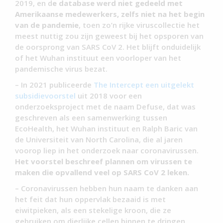
2019, en d
e database werd niet gedeeld met
Amerikaanse medewerkers, zelfs niet na het begin
van de pandemie
, toen zo’n rijke viruscollectie het
meest nuttig zou zijn geweest bij het opsporen van
de oorsprong van SARS CoV 2. Het blijft onduidelijk
of het Wuhan instituut een voorloper van het
pandemische virus bezat.
– In 2021 publiceerde
The Intercept een uitgelekt
subsidievoorstel
uit 2018 voor een
onderzoeksproject met de naam Defuse, dat was
geschreven als een samenwerking tussen
EcoHealth, het Wuhan instituut en Ralph Baric van
de Universiteit van North Carolina, die al jaren
voorop liep in het onderzoek naar coronavirussen.
Het voorstel beschreef plannen om virussen te
maken die opvallend veel op SARS CoV 2 leken.
– Coronavirussen hebben hun naam te danken aan
het feit dat hun oppervlak bezaaid is met
eiwitpieken, als een stekelige kroon, die ze
gebruiken om dierlijke cellen binnen te dringen.