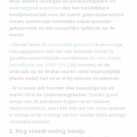
door andere virologen en wetenschappers
die
overtuigend aantonen
dat het beschikbare
bewijsmateriaal voor de markt geen onderscheid
maakt tussen een menselijke superspreader-
gebeurtenis en een natuurlijke spillover op de
markt.
– Verder laten
de bestaande genetisch
e en vroege
casusgegevens zien dat alle bekende Covid-19
gevallen waarschijnlijk voortkomen
uit één enkele
introductie van SARS CoV 2
bij mensen, en
de
uitbraak op de Wuhan markt vond waarschijnlijk
plaats nadat het virus al bij mensen circuleerde.
–
Er is nooit één besmet dier bevestigd op de
markt of in de toeleveringsketen.
Zonder goed
bewijs dat de pandemie begon op de Huanan
Seafood Market, wijst het feit dat het virus opdook
in Wuhan in de richting van het unieke SARS-achtige
viruslaboratorium.
5. Nog steeds weinig bewijs