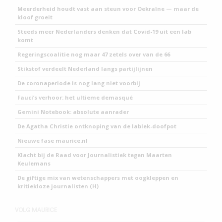
Meerderheid houdt vast aan steun voor Oekraïne — maar de
kloof groeit
Steeds meer Nederlanders denken dat Covid-19 uit een lab
komt
Regeringscoalitie nog maar 47 zetels over van de 66
Stikstof verdeelt Nederland langs partijlijnen
De coronaperiode is nog lang niet voorbij
Fauci’s verhoor: het ultieme demasqué
Gemini Notebook: absolute aanrader
De Agatha Christie ontknoping van de lablek-doofpot
Nieuwe fase maurice.nl
Klacht bij de Raad voor Journalistiek tegen Maarten
Keulemans
De giftige mix van wetenschappers met oogkleppen en
kritiekloze journalisten (H)
VOLG MAURICE