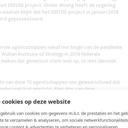
het DEFUSE project. Onder dwang heeft de regering
waaruit blijkt dat het DEFUSE-project in januari 2018
erd gepresenteerd.
erale agentschappen vanaf het begin van de pandemie
 Wuhan Institute of Virology in 2018 federale
 maken dat genetisch sterk leek op, zo niet identiek
én van deze 15 agentschappen ons gewaarschuwd dat
 onderzoek had gepitcht. Niet één van deze
Chinese laboratorium al plannen had gemaakt om zo’n
 cookies op deze website
ebruik van cookies om gegevens m.b.t. de prestaties en het geb
borgen
. Ralph Baric, wetenschapper aan de Universiteit
te te verzamelen & analyseren, om sociale netwerkfunctionaliteit
genoemde medewerker aan het DEFUSE project,
onze content & advertenties te verbeteren en personaliseren.