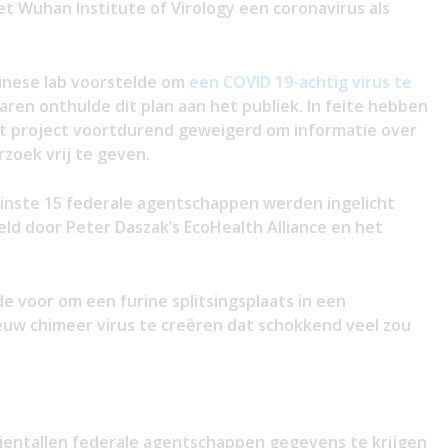
t Wuhan Institute of Virology een coronavirus als
inese lab voorstelde om
een COVID 19-achtig virus te
ren onthulde dit plan aan het publiek. In feite hebben
t project voortdurend geweigerd om informatie over
zoek vrij te geven.
inste 15 federale agentschappen werden ingelicht
ld door Peter Daszak’s EcoHealth Alliance en het
de voor om een furine splitsingsplaats in een
euw chimeer virus te creëren dat schokkend veel zou
tientallen federale agentschappen gegevens te krijgen