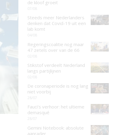
de kloof groeit
07/08
Steeds meer Nederlanders
denken dat Covid-19 uit een
lab komt
04/08
Regeringscoalitie nog maar
47 zetels over van de 66
02/08
Stikstof verdeelt Nederland
langs partijlijnen
02/08
De coronaperiode is nog lang
niet voorbij
28/07
Fauci’s verhoor: het ultieme
demasqué
28/07
Gemini Notebook: absolute
aanrader