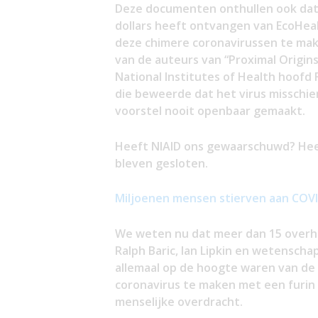
Deze documenten onthullen ook dat
dollars heeft ontvangen van EcoHeal
deze chimere coronavirussen te make
van de auteurs van “Proximal Origins”
National Institutes of Health hoofd
die beweerde dat het virus misschien
voorstel nooit openbaar gemaakt.
Heeft NIAID ons gewaarschuwd? Heef
bleven gesloten.
Miljoenen mensen stierven aan COVI
We weten nu dat meer dan 15 overhe
Ralph Baric, Ian Lipkin en wetensch
allemaal op de hoogte waren van de
coronavirus te maken met een furin s
menselijke overdracht.