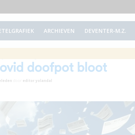
ETELGRAFIEK
ARCHIEVEN
DEVENTER-M.Z.
gt de grote
ovid doofpot bloot
eleden
door
editor yolandal