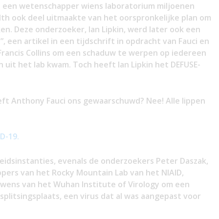
 een wetenschapper wiens laboratorium miljoenen
th ook deel uitmaakte van het oorspronkelijke plan om
n. Deze onderzoeker, Ian Lipkin, werd later ook een
, een artikel in een tijdschrift in opdracht van Fauci en
 Francis Collins om een schaduw te werpen op iedereen
 uit het lab kwam. Toch heeft Ian Lipkin het DEFUSE-
t Anthony Fauci ons gewaarschuwd? Nee! Alle lippen
D-19.
idsinstanties, evenals de onderzoekers Peter Daszak,
appers van het Rocky Mountain Lab van het NIAID,
 wens van het Wuhan Institute of Virology om een
plitsingsplaats, een virus dat al was aangepast voor