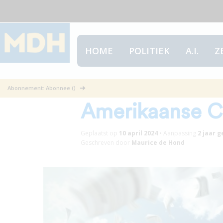
HOME
POLITIEK
A.I.
Z
Senator Paul le
Abonnement: Abonnee ()
Amerikaanse C
Geplaatst op
10 april 2024
•
Aanpassing
2 jaar
g
Geschreven door
Maurice de Hond