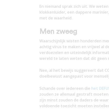
En niemand sprak zich uit. We weten
klokkenluider, een dappere marinier
met de waarheid.
Men zweeg
Waarschijnlijk wisten honderden men
achtig virus te maken en vrijwel al
verdoezelen en uiteindelijk informa
wereld te laten weten dat dit geen s
Nee, al het bewijs suggereert dat C
doelbewust aangepast voor menseli
Schande over iedereen die
het DEFU
zouden ze allemaal gestraft moeten 
zijn minst zouden de daders de waa
voldoende toezicht moeten instellen