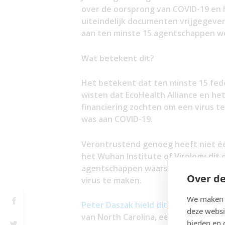
over de oorsprong van COVID-19 en 
uiteindelijk documenten vrijgegeven 
aan ten minste 15 agentschappen w
Wat betekent dit?
Het betekent dat ten minste 15 fed
wisten dat EcoHealth Alliance en het
financiering zochten om een virus te
was aan COVID-19.
Verontrustend genoeg heeft niet é
het Wuhan Institute of Virology dit
agentschappen waarschuwde dat dit 
Over de
virus te maken.
We maken g
Peter Daszak hield dit voorstel ver
deze websi
van North Carolina, een met name 
bieden en 