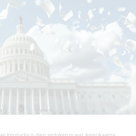
an Kentucky is diep gedoken in wat Amerikaanse