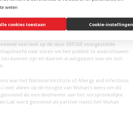
 Virology al had voorgesteld om een virus te maken
te weten
Alle cookies toestaan
Cookie-instellingen
de
n naar het voorstel hebben geluisterd en toen elk
vreemd veel leek op de door DEFUSE voorgestelde
tschapshoofd naar voren om het publiek te waarschuwen
 zou kunnen zijn en daarom al aangepast was om zich
n.
ns was het National Institute of Allergy and Infectious
ci
niet alleen op de hoogte van Wuhan’s wens om dit
s genoemd als een deelnemer aan het oorspronkelijke
tain Lab werd genoemd als partner naast het Wuhan