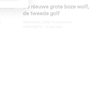
M over
De nieuwe grote boze wolf,
de tweede golf
0
AEROSOLEN
,
COVID-19
,
EVALUATIE
,
OVERSTERFTE
| 14 mei 2020