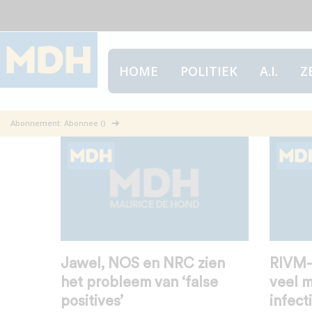
HOME
POLITIEK
A.I.
Z
data
Abonnement: Abonnee ()
Jawel, NOS en NRC zien
RIVM-s
het probleem van ‘false
veel 
positives’
infect