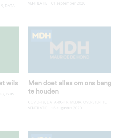
VENTILATIE
| 01 september 2020
19
,
DATA-
t wils
Men doet alles om ons bang
te houden
augustus
COVID-19
,
DATA-R0-IFR
,
MEDIA
,
OVERSTERFTE
,
VENTILATIE
| 16 augustus 2020