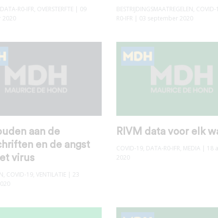
DATA-R0-IFR
,
OVERSTERFTE
| 09
BESTRIJDINGSMAATREGELEN
,
COVID-
 2020
R0-IFR
| 03 september 2020
ouden aan de
RIVM data voor elk wa
hriften en de angst
COVID-19
,
DATA-R0-IFR
,
MEDIA
| 18 
et virus
2020
N
,
COVID-19
,
VENTILATIE
| 23
2020