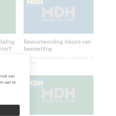
daling
Bewustwording risico’s van
ctor?
besmetting
0
COVID-19
,
DATA-R0-IFR
,
MEDIA
,
VENTILATIE
| 23
juni 2020
ruik van
en aan te