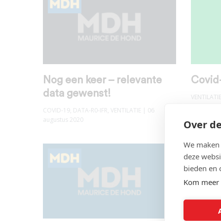
Nog een keer – relevante
Covid-
data gewenst!
VENTILATI
COVID-19
,
DATA-R0-IFR
,
VENTILATIE
| 06
augustus 2020
Over de
We maken g
deze websi
bieden en 
Kom meer 