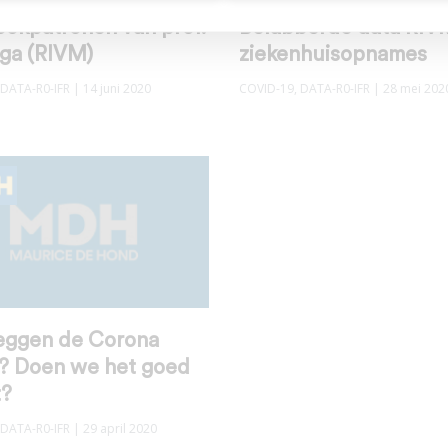
ookpatronen van prof.
Belabberde data RIV
nga (RIVM)
ziekenhuisopnames
DATA-R0-IFR
| 14 juni 2020
COVID-19
,
DATA-R0-IFR
| 28 mei 202
eggen de Corona
s? Doen we het goed
t?
DATA-R0-IFR
| 29 april 2020