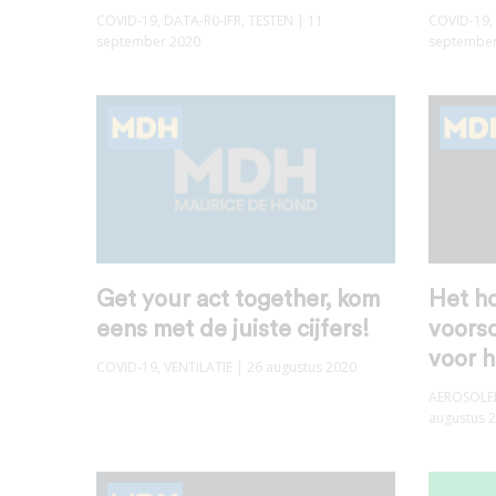
COVID-19
,
DATA-R0-IFR
,
TESTEN
| 11
COVID-19
,
september 2020
september
Get your act together, kom
Het h
eens met de juiste cijfers!
voorsc
voor h
COVID-19
,
VENTILATIE
| 26 augustus 2020
AEROSOLE
augustus 