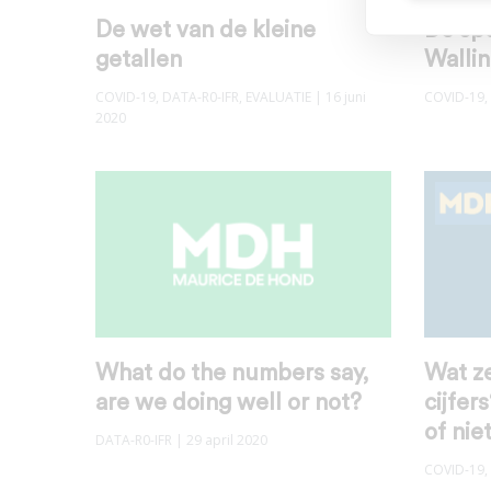
De wet van de kleine
De sp
getallen
Walli
COVID-19
,
DATA-R0-IFR
,
EVALUATIE
| 16 juni
COVID-19
,
2020
What do the numbers say,
Wat z
are we doing well or not?
cijfer
of nie
DATA-R0-IFR
| 29 april 2020
COVID-19
,