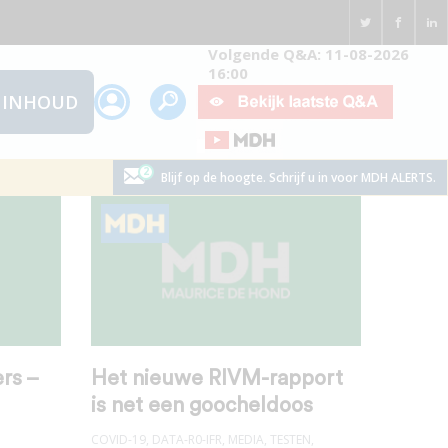
Volgende Q&A: 11-08-2026
16:00
INHOUD
Blijf op de hoogte. Schrijf u in voor MDH ALERTS.
rs –
Het nieuwe RIVM-rapport
is net een goocheldoos
COVID-19
,
DATA-R0-IFR
,
MEDIA
,
TESTEN
,