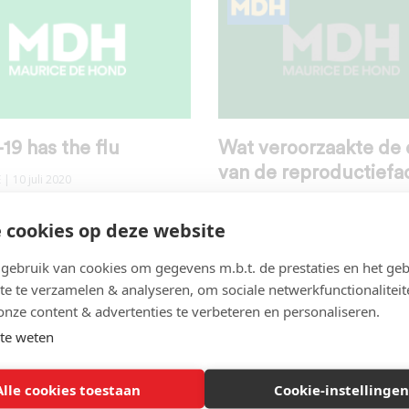
19 has the flu
Wat veroorzaakte de 
van de reproductiefa
E
| 10 juli 2020
COVID-19
,
DATA-R0-IFR
| 29 juni 202
 cookies op deze website
ebruik van cookies om gegevens m.b.t. de prestaties en het geb
te te verzamelen & analyseren, om sociale netwerkfunctionaliteit
onze content & advertenties te verbeteren en personaliseren.
te weten
Alle cookies toestaan
Cookie-instellingen