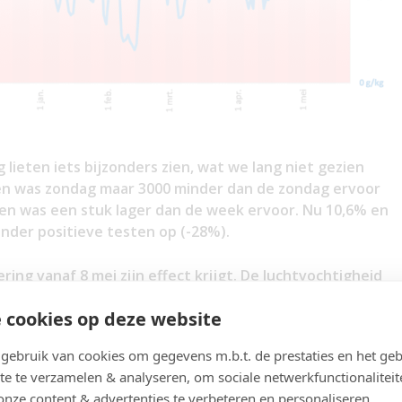
lieten iets bijzonders zien, wat we lang niet gezien
en was zondag maar 3000 minder dan de zondag ervoor
en was een stuk lager dan de week ervoor. Nu 10,6% en
nder positieve testen op (-28%).
ring vanaf 8 mei zijn effect krijgt. De luchtvochtigheid
ur boven de 20 graden).
 cookies op deze website
huisopnames en positieve testen nemen parallel af. Wel
ebruik van cookies om gegevens m.b.t. de prestaties en het geb
 de basisscholen hun meivakantie hebben gehad weer
te te verzamelen & analyseren, om sociale netwerkfunctionaliteit
en dan het risico van wat toename van positieve testen
onze content & advertenties te verbeteren en personaliseren.