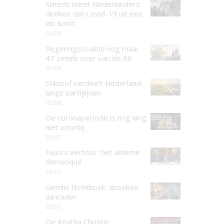
Steeds meer Nederlanders
denken dat Covid-19 uit een
lab komt
04/08
Regeringscoalitie nog maar
47 zetels over van de 66
02/08
Stikstof verdeelt Nederland
langs partijlijnen
02/08
De coronaperiode is nog lang
niet voorbij
28/07
Fauci’s verhoor: het ultieme
demasqué
28/07
Gemini Notebook: absolute
aanrader
25/07
De Agatha Christie