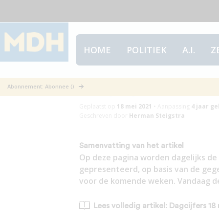
HOME
POLITIEK
A.I.
Z
Dagcijfers 18 m
Abonnement: Abonnee ()
Geplaatst op
18 mei 2021
•
Aanpassing
4 jaar
ge
Geschreven door
Herman Steigstra
Samenvatting van het artikel
Op deze pagina worden dagelijks de 
gepresenteerd, op basis van de geg
voor de komende weken. Vandaag de 
Lees volledig artikel: Dagcijfers 18