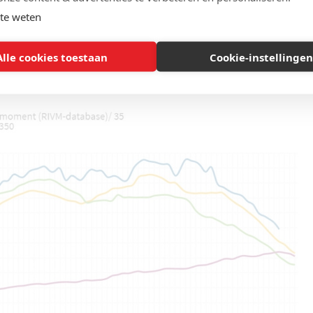
oenemende deel false positives, dat gaat gebeuren bij
te weten
Alle cookies toestaan
Cookie-instellingen