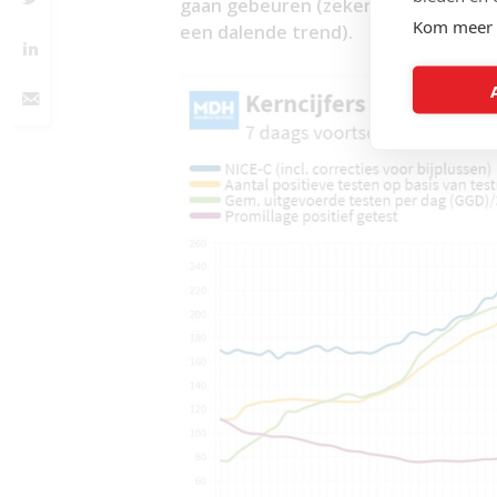
gaan gebeuren (zeker ook door het t
Kom meer 
een dalende trend).