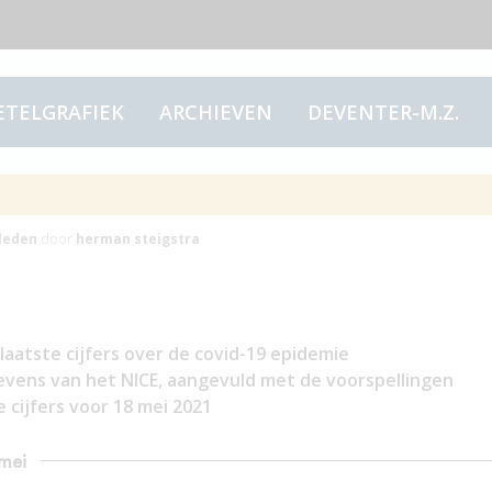
ETELGRAFIEK
ARCHIEVEN
DEVENTER-M.Z.
ei
leden
door
herman steigstra
laatste cijfers over de covid-19 epidemie
evens van het NICE, aangevuld met de voorspellingen
cijfers voor 18 mei 2021
 mei