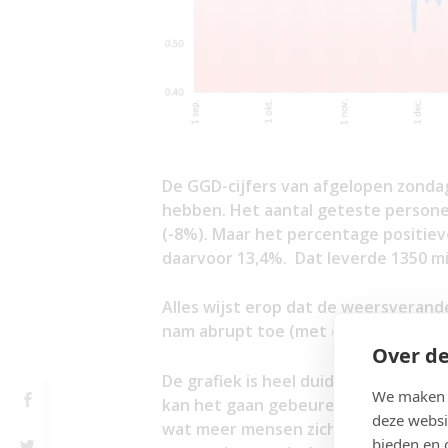
De GGD-cijfers van afgelopen zondag 
hebben. Het aantal geteste person
(-8%). Maar het percentage positiev
daarvoor 13,4%. Dat leverde 1350 mi
Alles wijst erop dat de weersverande
nam abrupt toe (met een temperatu
Over de
De grafiek is heel duidelijk. Zieken
We maken g
kan het gaan gebeuren dat doordat
deze websi
wat meer mensen zich laten testen 
bieden en 