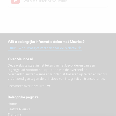
VOLG MAURICE OP YOUTUBE
Wilt u belangrijke informatie delen met Maurice?
Stuur uw tip, vraag of verzoek naar de redactie
Over Maurice.nl
Deze website staat in het teken van het bevorderen van een
tegengeluid rondom het optreden van de overheid en
overheidsdiensten wanneer zij zich niet baseren op feiten en kennis
en/of zondigen tegen de principes van integriteit en transparantie.
Lees meer over deze site
Belangrijke pagina’s
Home
Laatste Nieuws
Trending