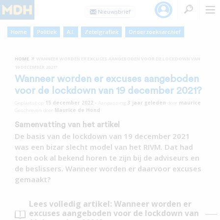
Home
Politiek
A.I.
Zetelgrafiek
Onderzoeksarchief
»
HOME
WANNEER WORDEN ER EXCUSES AANGEBODEN VOOR DE LOCKDOWN VAN
19 DECEMBER 2021?
Wanneer worden er excuses aangeboden
voor de lockdown van 19 december 2021?
Geplaatst op
15 december 2022
•
Aanpassing
3 jaar
geleden
door
maurice
Geschreven door
Maurice de Hond
Samenvatting van het artikel
De basis van de lockdown van 19 december 2021
was een bizar slecht model van het RIVM. Dat had
toen ook al bekend horen te zijn bij de adviseurs en
de beslissers. Wanneer worden er daarvoor excuses
gemaakt?
Lees volledig artikel: Wanneer worden er
excuses aangeboden voor de lockdown van