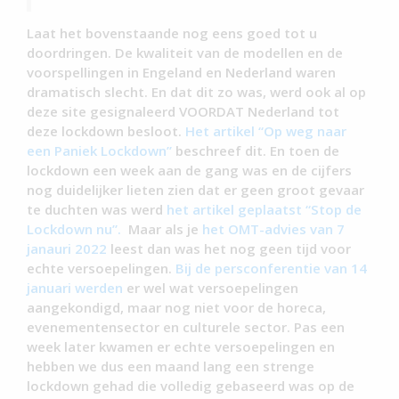
Laat het bovenstaande nog eens goed tot u
doordringen. De kwaliteit van de modellen en de
voorspellingen in Engeland en Nederland waren
dramatisch slecht. En dat dit zo was, werd ook al op
deze site gesignaleerd VOORDAT Nederland tot
deze lockdown besloot.
Het artikel “Op weg naar
een Paniek Lockdown”
beschreef dit. En toen de
lockdown een week aan de gang was en de cijfers
nog duidelijker lieten zien dat er geen groot gevaar
te duchten was werd
het artikel geplaatst “Stop de
Lockdown nu”.
Maar als je
het OMT-advies van 7
janauri 2022
leest dan was het nog geen tijd voor
echte versoepelingen.
Bij de persconferentie van 14
januari werden
er wel wat versoepelingen
aangekondigd, maar nog niet voor de horeca,
evenementensector en culturele sector. Pas een
week later kwamen er echte versoepelingen en
hebben we dus een maand lang een strenge
lockdown gehad die volledig gebaseerd was op de