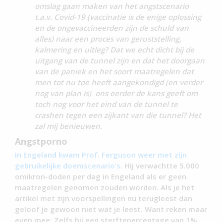
omslag gaan maken van het angstscenario
t.a.v. Covid-19 (vaccinatie is de enige oplossing
en de ongevaccineerden zijn de schuld van
alles) naar een proces van geruststelling,
kalmering en uitleg? Dat we echt dicht bij de
uitgang van de tunnel zijn en dat het doorgaan
van de paniek en het soort maatregelen dat
men tot nu toe heeft aangekondigd (en verder
nog van plan is) ons eerder de kans geeft om
toch nog voor het eind van de tunnel te
crashen tegen een zijkant van die tunnel? Het
zal mij benieuwen.
Angstporno
In Engeland kwam Prof. Ferguson weer met zijn
gebruikelijke doemscenario’s.
Hij verwachtte 5.000
omikron-doden per dag in Engeland als er geen
maatregelen genomen zouden worden. Als je het
artikel met zijn voorspellingen nu terugleest dan
geloof je gewoon niet wat je leest. Want reken maar
even mee: Zelfs bij een sterftepercentage van 1%