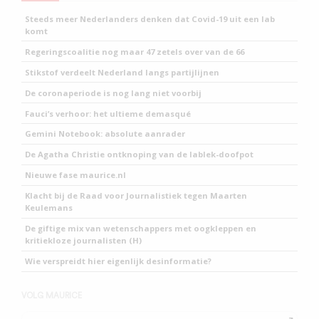
Steeds meer Nederlanders denken dat Covid-19 uit een lab
komt
Regeringscoalitie nog maar 47 zetels over van de 66
Stikstof verdeelt Nederland langs partijlijnen
De coronaperiode is nog lang niet voorbij
Fauci’s verhoor: het ultieme demasqué
Gemini Notebook: absolute aanrader
De Agatha Christie ontknoping van de lablek-doofpot
Nieuwe fase maurice.nl
Klacht bij de Raad voor Journalistiek tegen Maarten
Keulemans
De giftige mix van wetenschappers met oogkleppen en
kritiekloze journalisten (H)
Wie verspreidt hier eigenlijk desinformatie?
VOLG MAURICE