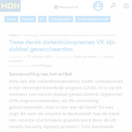
Home
Politiek
A.I.
Zetelgrafiek
Onderzoeksarchief
»
HOME
TWEE DERDE ZIEKENHUISOPNAMES VK ZIJN DUBBEL GEVACCINEERDEN
Twee derde ziekenhuisopnames VK zijn
dubbel gevaccineerden
Geplaatst op
25 oktober 2021
•
Aanpassing
4 jaar
geleden
door
editor
yolandal
Geschreven door
Gastblogger
Samenvatting van het artikel
66% van alle ziekenhuisopnames onder volwassenen
in het Verenigd Koninkrijk wegens COVID-19 is op dit
moment ten minste dubbel gevaccineerd, tegenover
29% ongevaccineerden, en 4% onvolledig
gevaccineerden. Wat is hier aan de hand? En wat
zegt dit over de situatie in Nederland? Aan de hand
van recente statistieken gepubliceerd door de UK
Health Security Agency probeert Tom Berdowski