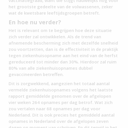
vaccinatiegraad, want die stijgt nauwelijks nog voor
het grootste gedeelte van de volwassenen, zeker
wat de kwetsbare leeftijdsgroepen betreft.
En hoe nu verder?
Het is relevant om te begrijpen hoe deze situatie
zich verder zal ontwikkelen. Als de trend van
afnemende bescherming zich met dezelfde snelheid
zou voortzetten, dan is de effectiviteit in de praktijk
tegen ziekenhuisopname aan het eind van de herfst
gereduceerd tot minder dan 30%. Hierdoor zal ruim
80% van alle ziekenhuisopnames dubbel
gevaccineerden betreffen.
Dit is zorgwekkend, aangezien het totaal aantal
vermelde ziekenhuisopnames volgens het laatste
rapport gemiddelde genomen over de afgelopen
vier weken 264 opnames per dag betrof. Wat zich
zou vertalen naar 68 opnames per dag voor
Nederland. Dit is ook precies het gemiddeld aantal
opnames in Nederland over de afgelopen zeven
dagen op moment van schrijven. En dit terwijl in het