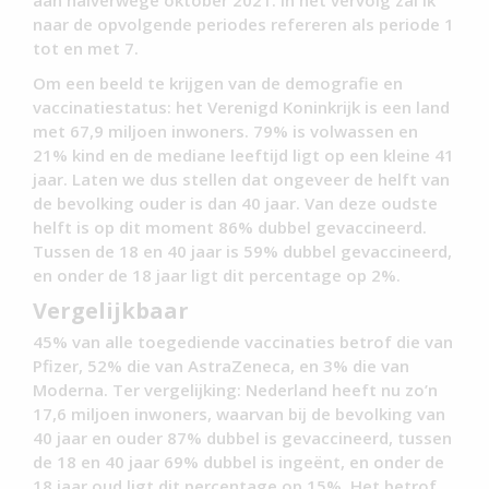
aan halverwege oktober 2021. In het vervolg zal ik
naar de opvolgende periodes refereren als periode 1
tot en met 7.
Om een beeld te krijgen van de demografie en
vaccinatiestatus: het Verenigd Koninkrijk is een land
met 67,9 miljoen inwoners. 79% is volwassen en
21% kind en de mediane leeftijd ligt op een kleine 41
jaar. Laten we dus stellen dat ongeveer de helft van
de bevolking ouder is dan 40 jaar. Van deze oudste
helft is op dit moment 86% dubbel gevaccineerd.
Tussen de 18 en 40 jaar is 59% dubbel gevaccineerd,
en onder de 18 jaar ligt dit percentage op 2%.
Vergelijkbaar
45% van alle toegediende vaccinaties betrof die van
Pfizer, 52% die van AstraZeneca, en 3% die van
Moderna. Ter vergelijking: Nederland heeft nu zo’n
17,6 miljoen inwoners, waarvan bij de bevolking van
40 jaar en ouder 87% dubbel is gevaccineerd, tussen
de 18 en 40 jaar 69% dubbel is ingeënt, en onder de
18 jaar oud ligt dit percentage op 15%. Het betrof