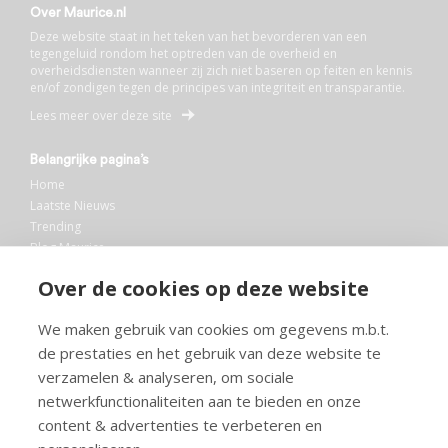
Over Maurice.nl
Deze website staat in het teken van het bevorderen van een
tegengeluid rondom het optreden van de overheid en
overheidsdiensten wanneer zij zich niet baseren op feiten en kennis
en/of zondigen tegen de principes van integriteit en transparantie.
Lees meer over deze site
Belangrijke pagina’s
Home
Laatste Nieuws
Trending
Blog Maurice
AI
Over de cookies op deze website
Bibliotheek
We maken gebruik van cookies om gegevens m.b.t.
Info en service
de prestaties en het gebruik van deze website te
FAQ
verzamelen & analyseren, om sociale
Doneren
netwerkfunctionaliteiten aan te bieden en onze
Privacy
content & advertenties te verbeteren en
Voorwaarden
Meedoen