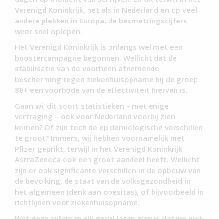
Verenigd Koninkrijk, net als in Nederland en op veel
andere plekken in Europa, de besmettingscijfers
weer snel oplopen.
Het Verenigd Koninkrijk is onlangs wel met een
boostercampagne begonnen. Wellicht dat de
stabilisatie van de voorheen afnemende
bescherming tegen ziekenhuisopname bij de groep
80+ een voorbode van de effectiviteit hiervan is.
Gaan wij dit soort statistieken – met enige
vertraging – ook voor Nederland voorbij zien
komen? Of zijn toch de epidemiologische verschillen
te groot? Immers, wij hebben voornamelijk met
Pfizer geprikt, terwijl in het Verenigd Koninkrijk
AstraZeneca ook een groot aandeel heeft. Wellicht
zijn er ook significante verschillen in de opbouw van
de bevolking, de staat van de volksgezondheid in
het algemeen (denk aan obesitas), of bijvoorbeeld in
richtlijnen voor ziekenhuisopname.
Wat deze cijfers in elk geval laten zien is dat we niet