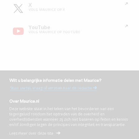
X
VOLG MAURICE OP X
YouTube
VOLG MAURICE OP YOUTUBE
Wilt u belangrijke informatie delen met Maurice?
Stuur uw tip, vraag of verzoek naar de redactie
Over Maurice.nl
Deze website staat in het teken van het bevorderen van een
tegengeluid rondom het optreden van de overheid en
overheidsdiensten wanneer zij zich niet baseren op feiten en kennis
en/of zondigen tegen de principes van integriteit en transparantie.
Lees meer over deze site