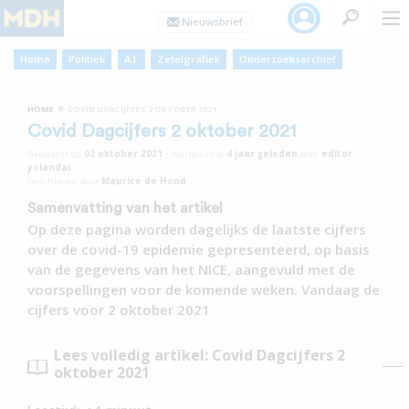
Home
Politiek
A.I.
Zetelgrafiek
Onderzoeksarchief
»
HOME
COVID DAGCIJFERS 2 OKTOBER 2021
Covid Dagcijfers 2 oktober 2021
Geplaatst op
02 oktober 2021
•
Aanpassing
4 jaar
geleden
door
editor
yolandal
Geschreven door
Maurice de Hond
Samenvatting van het artikel
Op deze pagina worden dagelijks de laatste cijfers
over de covid-19 epidemie gepresenteerd, op basis
van de gegevens van het NICE, aangevuld met de
voorspellingen voor de komende weken. Vandaag de
cijfers voor 2 oktober 2021
Lees volledig artikel: Covid Dagcijfers 2
oktober 2021