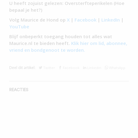
U heeft zojuist gelezen: Oversterfteperikelen (Hoe
bepaal je het?)
Volg Maurice de Hond op
X
|
Facebook
|
LinkedIn
|
YouTube
Blijf onbeperkt toegang houden tot alles wat
Maurice.nl te bieden heeft.
Klik hier om lid, abonnee,
vriend en bondgenoot te worden.
Deel dit artikel:
Twitter
Facebook
Linkedin
WhatsApp
REACTIES