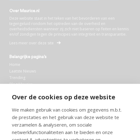
Over Maurice.nl
Deze website staat in het teken van het bevorderen van een
tegengeluid rondom het optreden van de overheid en
overheidsdiensten wanneer zij zich niet baseren op feiten en kennis
en/of zondigen tegen de principes van integriteit en transparantie.
Lees meer over deze site
Belangrijke pagina’s
Home
Laatste Nieuws
Trending
Blog Maurice
AI
Over de cookies op deze website
Bibliotheek
We maken gebruik van cookies om gegevens m.b.t.
Info en service
de prestaties en het gebruik van deze website te
FAQ
verzamelen & analyseren, om sociale
Doneren
netwerkfunctionaliteiten aan te bieden en onze
Privacy
content & advertenties te verbeteren en
Voorwaarden