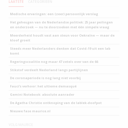
LAATSTE
CATEGORIEEN
Medische ervaringen: een (zeer) persoonlijk verslag
Het geheugen van de Nederlandse politiek: 25 jaar peilingen
en onderzoek — nu te doorzoeken met één simpele vraag
Meerderheid houdt vast aan steun voor Oekraïne — maar de
kloof groeit
Steeds meer Nederlanders denken dat Covid-19 uit een lab
komt
Regeringscoalitie nog maar 47 zetels over van de 66
Stikstof verdeelt Nederland langs partijlijnen
De coronaperiode is nog lang niet voorbij
Fauci’s verhoor: het ultieme demasqué
Gemini Notebook: absolute aanrader
De Agatha Christie ontknoping van de lablek-doofpot
Nieuwe fase maurice.nl
VOLG MAURICE