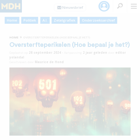
Home
Politiek
A.I.
Zetelgrafiek
Onderzoeksarchief
»
HOME
OVERSTERFTEPERIKELEN (HOE BEPAAL JE HET?)
Oversterfteperikelen (Hoe bepaal je het?)
Geplaatst op
28 september 2024
•
Aanpassing
2 jaar
geleden
door
editor
yolandal
Geschreven door
Maurice de Hond