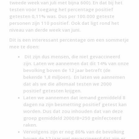
tweede week van juli met bijna 600). En dat bij het
testen voor toegang het percentage positief
getesten 0,11% was. Dus per 100.000 geteste
personen zijn 110 positief. Ook dat ligt rond het
niveau van derde week van juni.
Dit is een interessant percentage om een sommetje
mee te doen:
Dit zijn dus mensen, die niet gevaccineerd
zijn. Laten we aannemen dat dit 14% van onze
bevolking boven de 12 jaar betreft (de
bekende 1,8 miljoen). En laten we aannemen
dat als we die allemaal testen we 2000
positief getesten krijgen.
Laten we aannemen dat iemand gemiddeld 8
dagen na zijn besmetting positief getest kan
worden. Dus dat zou inhouden dat van deze
groep gemiddeld 2000/8=250 geínfecteerd
raken.
Vervolgens zijn er nog 86% van de bevolking
boven de 12 jaar wel gevaccineerd dat zijn er