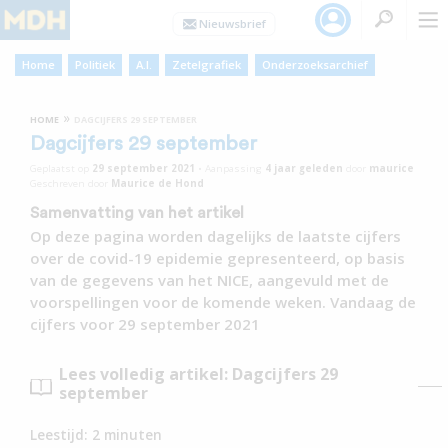
Home
Politiek
A.I.
Zetelgrafiek
Onderzoeksarchief
»
HOME
DAGCIJFERS 29 SEPTEMBER
Dagcijfers 29 september
Geplaatst op
29 september 2021
•
Aanpassing
4 jaar
geleden
door
maurice
Geschreven door
Maurice de Hond
Samenvatting van het artikel
Op deze pagina worden dagelijks de laatste cijfers
over de covid-19 epidemie gepresenteerd, op basis
van de gegevens van het NICE, aangevuld met de
voorspellingen voor de komende weken. Vandaag de
cijfers voor 29 september 2021
Lees volledig artikel: Dagcijfers 29
september
Leestijd:
2
minuten