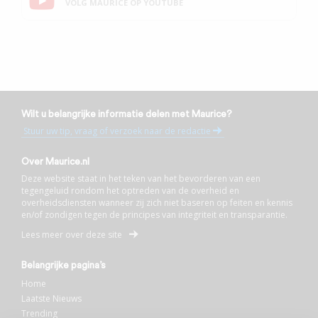
VOLG MAURICE OP YOUTUBE
Wilt u belangrijke informatie delen met Maurice?
Stuur uw tip, vraag of verzoek naar de redactie
Over Maurice.nl
Deze website staat in het teken van het bevorderen van een
tegengeluid rondom het optreden van de overheid en
overheidsdiensten wanneer zij zich niet baseren op feiten en kennis
en/of zondigen tegen de principes van integriteit en transparantie.
Lees meer over deze site
Belangrijke pagina’s
Home
Laatste Nieuws
Trending