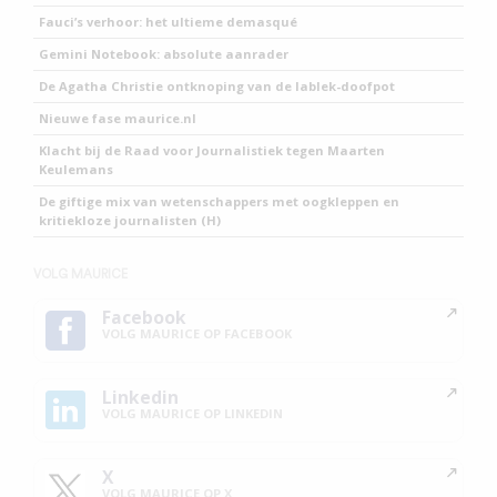
Fauci’s verhoor: het ultieme demasqué
Gemini Notebook: absolute aanrader
De Agatha Christie ontknoping van de lablek-doofpot
Nieuwe fase maurice.nl
Klacht bij de Raad voor Journalistiek tegen Maarten
Keulemans
De giftige mix van wetenschappers met oogkleppen en
kritiekloze journalisten (H)
VOLG MAURICE
Facebook
VOLG MAURICE OP FACEBOOK
Linkedin
VOLG MAURICE OP LINKEDIN
X
VOLG MAURICE OP X