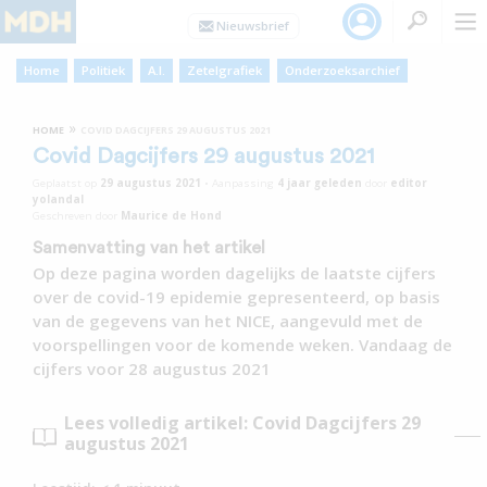
Home
Politiek
A.I.
Zetelgrafiek
Onderzoeksarchief
»
HOME
COVID DAGCIJFERS 29 AUGUSTUS 2021
Covid Dagcijfers 29 augustus 2021
Geplaatst op
29 augustus 2021
•
Aanpassing
4 jaar
geleden
door
editor
yolandal
Geschreven door
Maurice de Hond
Samenvatting van het artikel
Op deze pagina worden dagelijks de laatste cijfers
over de covid-19 epidemie gepresenteerd, op basis
van de gegevens van het NICE, aangevuld met de
voorspellingen voor de komende weken. Vandaag de
cijfers voor 28 augustus 2021
Lees volledig artikel: Covid Dagcijfers 29
augustus 2021