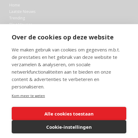
Home
Laatste Nieuws
Trending
Blog Maurice
AI
Over de cookies op deze website
Bibliotheek
We maken gebruik van cookies om gegevens m.b.t.
Info en service
de prestaties en het gebruik van deze website te
FAQ
verzamelen & analyseren, om sociale
Doneren
netwerkfunctionaliteiten aan te bieden en onze
Privacy
content & advertenties te verbeteren en
Voorwaarden
Meedoen
personaliseren.
Kom meer te weten
Alle cookies toestaan
© 2026 Maurice.nl - Alle rechten voorbehouden. Op alle artikelen rust
copyright. Voor meer info, mail naar
contact@maurice.nl
.
Cookie-instellingen