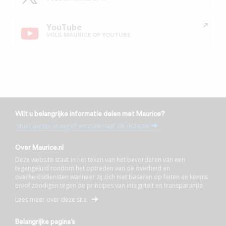
YouTube
VOLG MAURICE OP YOUTUBE
Wilt u belangrijke informatie delen met Maurice?
Stuur uw tip, vraag of verzoek naar de redactie
Over Maurice.nl
Deze website staat in het teken van het bevorderen van een
tegengeluid rondom het optreden van de overheid en
overheidsdiensten wanneer zij zich niet baseren op feiten en kennis
en/of zondigen tegen de principes van integriteit en transparantie.
Lees meer over deze site
Belangrijke pagina’s