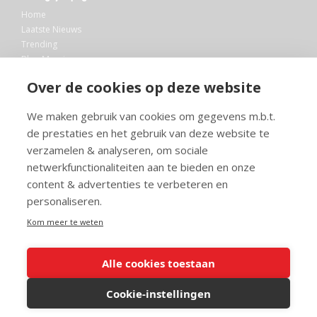
Home
Laatste Nieuws
Trending
Blog Maurice
AI
Over de cookies op deze website
Bibliotheek
We maken gebruik van cookies om gegevens m.b.t.
Info en service
de prestaties en het gebruik van deze website te
FAQ
verzamelen & analyseren, om sociale
Doneren
netwerkfunctionaliteiten aan te bieden en onze
Privacy
content & advertenties te verbeteren en
Voorwaarden
Meedoen
personaliseren.
Kom meer te weten
Alle cookies toestaan
© 2026 Maurice.nl - Alle rechten voorbehouden. Op alle artikelen rust
copyright. Voor meer info, mail naar
contact@maurice.nl
.
Cookie-instellingen