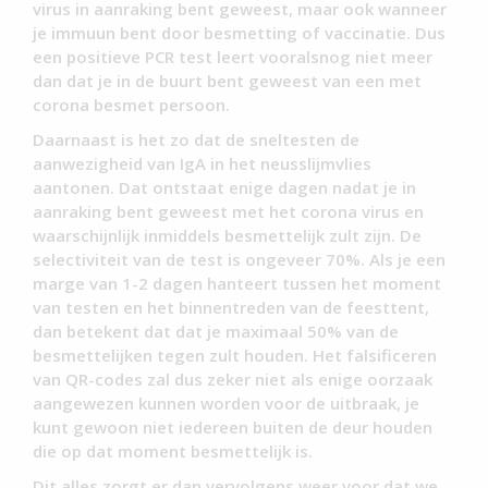
virus in aanraking bent geweest, maar ook wanneer
je immuun bent door besmetting of vaccinatie. Dus
een positieve PCR test leert vooralsnog niet meer
dan dat je in de buurt bent geweest van een met
corona besmet persoon.
Daarnaast is het zo dat de sneltesten de
aanwezigheid van IgA in het neusslijmvlies
aantonen. Dat ontstaat enige dagen nadat je in
aanraking bent geweest met het corona virus en
waarschijnlijk inmiddels besmettelijk zult zijn. De
selectiviteit van de test is ongeveer 70%. Als je een
marge van 1-2 dagen hanteert tussen het moment
van testen en het binnentreden van de feesttent,
dan betekent dat dat je maximaal 50% van de
besmettelijken tegen zult houden. Het falsificeren
van QR-codes zal dus zeker niet als enige oorzaak
aangewezen kunnen worden voor de uitbraak, je
kunt gewoon niet iedereen buiten de deur houden
die op dat moment besmettelijk is.
Dit alles zorgt er dan vervolgens weer voor dat we