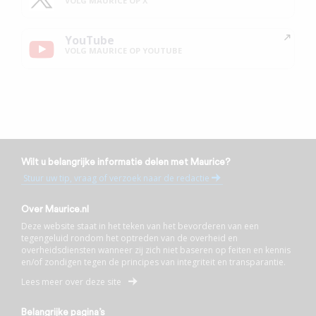
VOLG MAURICE OP X
YouTube
VOLG MAURICE OP YOUTUBE
Wilt u belangrijke informatie delen met Maurice?
Stuur uw tip, vraag of verzoek naar de redactie
Over Maurice.nl
Deze website staat in het teken van het bevorderen van een
tegengeluid rondom het optreden van de overheid en
overheidsdiensten wanneer zij zich niet baseren op feiten en kennis
en/of zondigen tegen de principes van integriteit en transparantie.
Lees meer over deze site
Belangrijke pagina’s