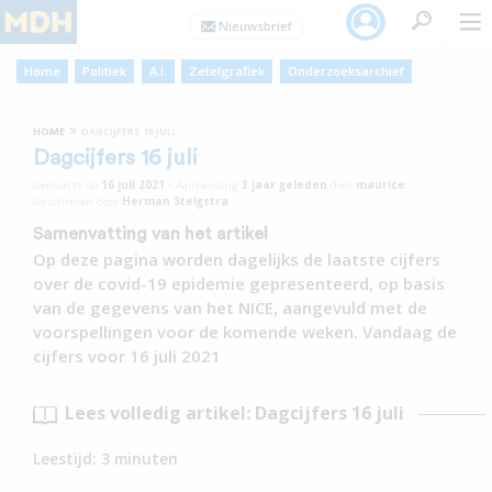
Home
Politiek
A.I.
Zetelgrafiek
Onderzoeksarchief
»
HOME
DAGCIJFERS 16 JULI
Dagcijfers 16 juli
Geplaatst op
16 juli 2021
•
Aanpassing
3 jaar
geleden
door
maurice
Geschreven door
Herman Steigstra
Samenvatting van het artikel
Op deze pagina worden dagelijks de laatste cijfers
over de covid-19 epidemie gepresenteerd, op basis
van de gegevens van het NICE, aangevuld met de
voorspellingen voor de komende weken. Vandaag de
cijfers voor 16 juli 2021
Lees volledig artikel: Dagcijfers 16 juli
Leestijd:
3
minuten