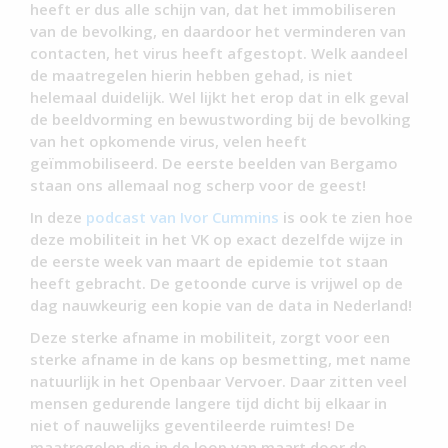
heeft er dus alle schijn van, dat het immobiliseren
van de bevolking, en daardoor het verminderen van
contacten, het virus heeft afgestopt. Welk aandeel
de maatregelen hierin hebben gehad, is niet
helemaal duidelijk. Wel lijkt het erop dat in elk geval
de beeldvorming en bewustwording bij de bevolking
van het opkomende virus, velen heeft
geïmmobiliseerd. De eerste beelden van Bergamo
staan ons allemaal nog scherp voor de geest!
In deze
podcast van Ivor Cummins
is ook te zien hoe
deze mobiliteit in het VK op exact dezelfde wijze in
de eerste week van maart de epidemie tot staan
heeft gebracht. De getoonde curve is vrijwel op de
dag nauwkeurig een kopie van de data in Nederland!
Deze sterke afname in mobiliteit, zorgt voor een
sterke afname in de kans op besmetting, met name
natuurlijk in het Openbaar Vervoer. Daar zitten veel
mensen gedurende langere tijd dicht bij elkaar in
niet of nauwelijks geventileerde ruimtes! De
maatregelen die in de loop van maart door de