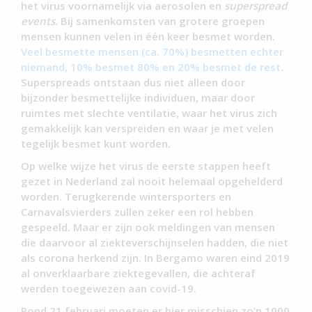
het virus voornamelijk via aerosolen en
superspread
events
. Bij samenkomsten van grotere groepen
mensen kunnen velen in één keer besmet worden.
Veel besmette mensen (ca. 70%) besmetten echter
niemand, 10% besmet 80% en 20% besmet de rest
.
Superspreads ontstaan dus niet alleen door
bijzonder besmettelijke individuen, maar door
ruimtes met slechte ventilatie, waar het virus zich
gemakkelijk kan verspreiden en waar je met velen
tegelijk besmet kunt worden.
Op welke wijze het virus de eerste stappen heeft
gezet in Nederland zal nooit helemaal opgehelderd
worden. Terugkerende wintersporters en
Carnavalsvierders zullen zeker een rol hebben
gespeeld. Maar er zijn ook meldingen van mensen
die daarvoor al ziekteverschijnselen hadden, die niet
als corona herkend zijn. In Bergamo waren eind 2019
al onverklaarbare ziektegevallen, die achteraf
werden toegewezen aan covid-19.
Rond 21 februari moeten er hier misschien zo’n 1000