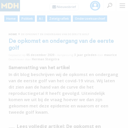
Home
Politiek
A.I.
Zetelgrafiek
Onderzoeksarchief
»
HOME
DE OPKOMST EN ONDERGANG VAN DE EERSTE GOLF
De opkomst en ondergang van de eerste
golf
Geplaatst op
05 december 2020
•
Aanpassing
3 jaar
geleden
door
maurice
Geschreven door
Herman Steigstra
Samenvatting van het artikel
In dit blog beschrijven wij de opkomst en ondergang
van de eerste golf van het covid-19 virus. Wij laten
dit zien aan de hand van de curve die het
reproductiegetal R heeft gevolgd. Uiteindelijk
komen we uit bij de vraag hoever we dan zijn
gekomen met deze epidemie en waarom er een
tweede golf kwam.
Lees volledig artikel: De opkomst en