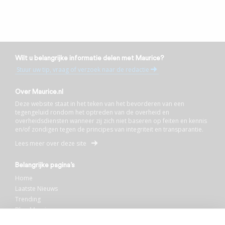
Wilt u belangrijke informatie delen met Maurice?
Stuur uw tip, vraag of verzoek naar de redactie
Over Maurice.nl
Deze website staat in het teken van het bevorderen van een
tegengeluid rondom het optreden van de overheid en
overheidsdiensten wanneer zij zich niet baseren op feiten en kennis
en/of zondigen tegen de principes van integriteit en transparantie.
Lees meer over deze site
Belangrijke pagina’s
Home
Laatste Nieuws
Trending
Blog Maurice
AI