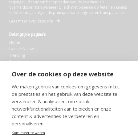
tegengeluid rondom het optreden van de overheid en
overheidsdiensten wanneer zij zich niet baseren op feiten en kennis
en/of zondigen tegen de principes van integriteit en transparantie.
Lees meer over deze site
Belangrijke pagina’s
Home
Laatste Nieuws
Trending
Blog Maurice
AI
Over de cookies op deze website
Bibliotheek
We maken gebruik van cookies om gegevens m.b.t.
Info en service
de prestaties en het gebruik van deze website te
FAQ
verzamelen & analyseren, om sociale
Doneren
netwerkfunctionaliteiten aan te bieden en onze
Privacy
content & advertenties te verbeteren en
Voorwaarden
Meedoen
personaliseren.
Kom meer te weten