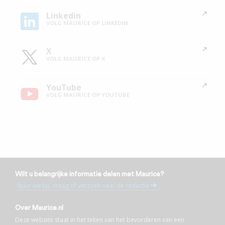
Linkedin
VOLG MAURICE OP LINKEDIN
X
VOLG MAURICE OP X
YouTube
VOLG MAURICE OP YOUTUBE
Wilt u belangrijke informatie delen met Maurice?
Stuur uw tip, vraag of verzoek naar de redactie
Over Maurice.nl
Deze website staat in het teken van het bevorderen van een