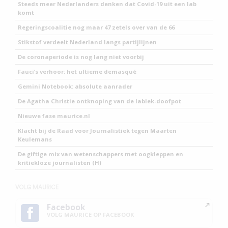
Steeds meer Nederlanders denken dat Covid-19 uit een lab
komt
Regeringscoalitie nog maar 47 zetels over van de 66
Stikstof verdeelt Nederland langs partijlijnen
De coronaperiode is nog lang niet voorbij
Fauci’s verhoor: het ultieme demasqué
Gemini Notebook: absolute aanrader
De Agatha Christie ontknoping van de lablek-doofpot
Nieuwe fase maurice.nl
Klacht bij de Raad voor Journalistiek tegen Maarten
Keulemans
De giftige mix van wetenschappers met oogkleppen en
kritiekloze journalisten (H)
VOLG MAURICE
Facebook
VOLG MAURICE OP FACEBOOK