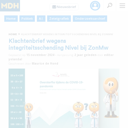
Home
Politiek
A.I.
Zetelgrafiek
Onderzoeksarchief
»
HOME
KLACHTENBRIEF WEGENS INTEGRITEITSSCHENDING NIVEL BIJ ZONMW
Klachtenbrief wegens
integriteitsschending Nivel bij ZonMw
Geplaatst op
15 november 2024
•
Aanpassing
2 jaar
geleden
door
editor
yolandal
Geschreven door
Maurice de Hond