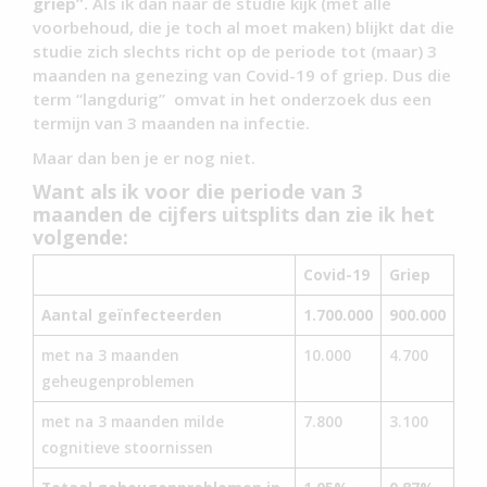
griep”.
Als ik dan naar de studie kijk (met alle
voorbehoud, die je toch al moet maken) blijkt dat die
studie zich slechts richt op de periode tot (maar) 3
maanden na genezing van Covid-19 of griep. Dus die
term “langdurig” omvat in het onderzoek dus een
termijn van 3 maanden na infectie.
Maar dan ben je er nog niet.
Want als ik voor die periode van 3
maanden de cijfers uitsplits dan zie ik het
volgende:
Covid-19
Griep
Aantal geïnfecteerden
1.700.000
900.000
met na 3 maanden
10.000
4.700
geheugenproblemen
met na 3 maanden milde
7.800
3.100
cognitieve stoornissen