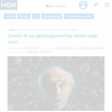
Home
Politiek
A.I.
Zetelgrafiek
Onderzoeksarchief
»
HOME
COVID-19 EN GEHEUGENVERLIES KOMT VAAK VOOR
Covid-19 en geheugenverlies komt vaak
voor
Geplaatst op
07 juni 2023
•
Aanpassing
3 jaar
geleden
door
editor yolandal
Geschreven door
Maurice de Hond