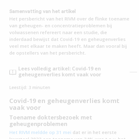
Samenvatting van het artikel
Het persbericht van het RIVM over de flinke toename
van geheugen- en concentratieproblemen bij
volwassenen refereert naar een studie, die
inderdaad bewijst dat Covid-19 en geheugenverlies
veel met elkaar te maken heeft. Maar dan vooral bij
de opstellers van het persbericht.
Lees volledig artikel: Covid-19 en
geheugenverlies komt vaak voor
Leestijd:
3
minuten
Covid-19 en geheugenverlies komt
vaak voor
Toename doktersbezoek met
geheugenproblemen
Het RIVM meldde op 31 mei
dat er in het eerste
kwartaal 2023 een toename van 24% was t.o.v. het