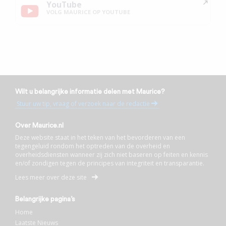
YouTube
VOLG MAURICE OP YOUTUBE
Wilt u belangrijke informatie delen met Maurice?
Stuur uw tip, vraag of verzoek naar de redactie
Over Maurice.nl
Deze website staat in het teken van het bevorderen van een
tegengeluid rondom het optreden van de overheid en
overheidsdiensten wanneer zij zich niet baseren op feiten en kennis
en/of zondigen tegen de principes van integriteit en transparantie.
Lees meer over deze site
Belangrijke pagina’s
Home
Laatste Nieuws