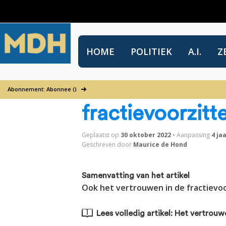
HOME
POLITIEK
A.I.
Z
Het vertrouwen
Abonnement: Abonnee ()
fractievoorzitt
Geplaatst op
30 oktober 2022
•
Aanpassing
4 ja
Geschreven door
Maurice de Hond
Samenvatting van het artikel
Ook het vertrouwen in de fractievoo
Lees volledig artikel: Het vertrouw