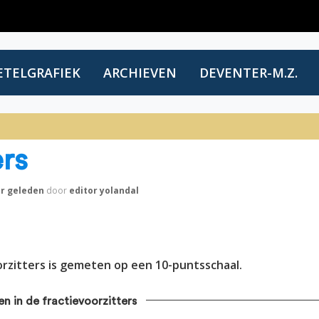
ETELGRAFIEK
ARCHIEVEN
DEVENTER-M.Z.
 in de
ers
ar
geleden
door
editor yolandal
rzitters is gemeten op een 10-puntsschaal.
en in de fractievoorzitters