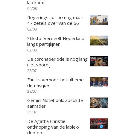
lab komt
04/08
Regeringscoalitie nog maar
47 zetels over van de 66
02/08
Stikstof verdeelt Nederland
langs partijlijnen
02/08
De coronaperiode is nog lang
niet voorbij
28/07
Fauci’s verhoor: het ultieme
demasqué
28/07
Gemini Notebook: absolute
aanrader
25/07
De Agatha Christie
ontknoping van de lablek-
doofpot