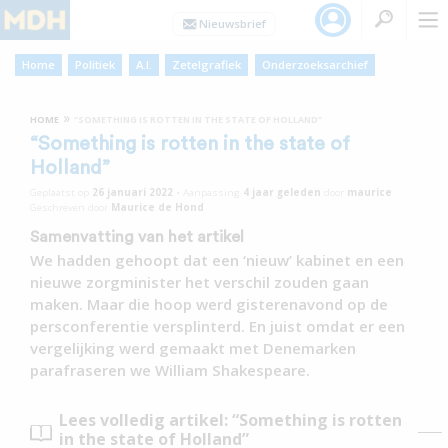
Home
Politiek
A.I.
Zetelgrafiek
Onderzoeksarchief
»
HOME
“SOMETHING IS ROTTEN IN THE STATE OF HOLLAND”
“Something is rotten in the state of
Holland”
Geplaatst op
26 januari 2022
•
Aanpassing
4 jaar
geleden
door
maurice
Geschreven door
Maurice de Hond
Samenvatting van het artikel
We hadden gehoopt dat een ‘nieuw’ kabinet en een
nieuwe zorgminister het verschil zouden gaan
maken. Maar die hoop werd gisterenavond op de
persconferentie versplinterd. En juist omdat er een
vergelijking werd gemaakt met Denemarken
parafraseren we William Shakespeare.
Lees volledig artikel: “Something is rotten
in the state of Holland”