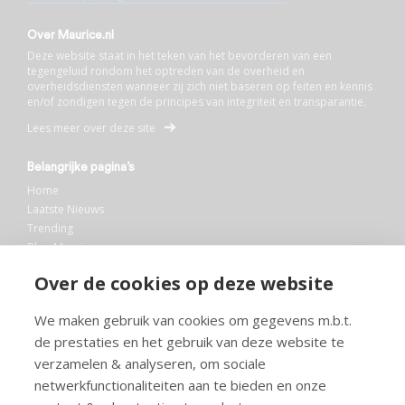
Over Maurice.nl
Deze website staat in het teken van het bevorderen van een
tegengeluid rondom het optreden van de overheid en
overheidsdiensten wanneer zij zich niet baseren op feiten en kennis
en/of zondigen tegen de principes van integriteit en transparantie.
Lees meer over deze site
Belangrijke pagina’s
Home
Laatste Nieuws
Trending
Blog Maurice
AI
Over de cookies op deze website
Bibliotheek
We maken gebruik van cookies om gegevens m.b.t.
Info en service
de prestaties en het gebruik van deze website te
FAQ
verzamelen & analyseren, om sociale
Doneren
netwerkfunctionaliteiten aan te bieden en onze
Privacy