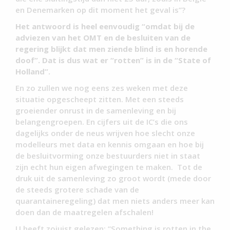
en Denemarken op dit moment het geval is”?
Het antwoord is heel eenvoudig “omdat bij de
adviezen van het OMT en de besluiten van de
regering blijkt dat men ziende blind is en horende
doof”. Dat is dus wat er “rotten” is in de “State of
Holland”.
En zo zullen we nog eens zes weken met deze
situatie opgescheept zitten. Met een steeds
groeiender onrust in de samenleving en bij
belangengroepen. En cijfers uit de IC’s die ons
dagelijks onder de neus wrijven hoe slecht onze
modelleurs met data en kennis omgaan en hoe bij
de besluitvorming onze bestuurders niet in staat
zijn echt hun eigen afwegingen te maken. Tot de
druk uit de samenleving zo groot wordt (mede door
de steeds grotere schade van de
quarantaineregeling) dat men niets anders meer kan
doen dan de maatregelen afschalen!
U heeft zojuist gelezen: “Something is rotten in the