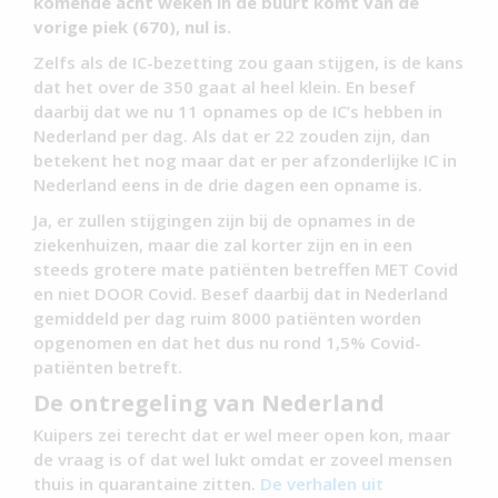
komende acht weken in de buurt komt van de
vorige piek (670), nul is.
Zelfs als de IC-bezetting zou gaan stijgen, is de kans
dat het over de 350 gaat al heel klein. En besef
daarbij dat we nu 11 opnames op de IC’s hebben in
Nederland per dag. Als dat er 22 zouden zijn, dan
betekent het nog maar dat er per afzonderlijke IC in
Nederland eens in de drie dagen een opname is.
Ja, er zullen stijgingen zijn bij de opnames in de
ziekenhuizen, maar die zal korter zijn en in een
steeds grotere mate patiënten betreffen MET Covid
en niet DOOR Covid. Besef daarbij dat in Nederland
gemiddeld per dag ruim 8000 patiënten worden
opgenomen en dat het dus nu rond 1,5% Covid-
patiënten betreft.
De ontregeling van Nederland
Kuipers zei terecht dat er wel meer open kon, maar
de vraag is of dat wel lukt omdat er zoveel mensen
thuis in quarantaine zitten.
De verhalen uit