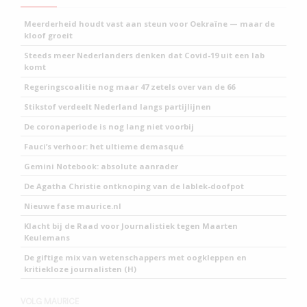
Meerderheid houdt vast aan steun voor Oekraïne — maar de
kloof groeit
Steeds meer Nederlanders denken dat Covid-19 uit een lab
komt
Regeringscoalitie nog maar 47 zetels over van de 66
Stikstof verdeelt Nederland langs partijlijnen
De coronaperiode is nog lang niet voorbij
Fauci’s verhoor: het ultieme demasqué
Gemini Notebook: absolute aanrader
De Agatha Christie ontknoping van de lablek-doofpot
Nieuwe fase maurice.nl
Klacht bij de Raad voor Journalistiek tegen Maarten
Keulemans
De giftige mix van wetenschappers met oogkleppen en
kritiekloze journalisten (H)
VOLG MAURICE