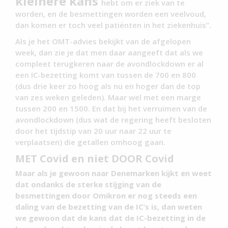
kleinere kans
hebt om er ziek van te
worden, en de besmettingen worden een veelvoud,
dan komen er toch veel patiënten in het ziekenhuis”.
Als je het OMT-advies bekijkt van de afgelopen
week, dan zie je dat men daar aangeeft dat als we
compleet terugkeren naar de avondlockdown er al
een IC-bezetting komt van tussen de 700 en 800
(dus drie keer zo hoog als nu en hoger dan de top
van zes weken geleden). Maar wel met een marge
tussen 200 en 1500. En dat bij het verruimen van de
avondlockdown (dus wat de regering heeft besloten
door het tijdstip van 20 uur naar 22 uur te
verplaatsen) die getallen omhoog gaan.
MET Covid en niet DOOR Covid
Maar als je gewoon naar Denemarken kijkt en weet
dat ondanks de sterke stijging van de
besmettingen door Omikron er nog steeds een
daling van de bezetting van de IC’s is, dan weten
we gewoon dat de kans dat de IC-bezetting in de