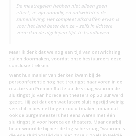
De maatregelen hebben niet alleen geen
effect, ze zijn onnodig en ontwrichten de
samenleving. Het compleet afschaffen ervan is
voor het land beter dan ze – zelfs in lichtere
vorm dan de afgelopen tijd- te handhaven.
Maar ik denk dat we nog een tijd van ontwrichting
zullen doormaken, voordat onze bestuurders deze
conclusie trekken.
Want hun manier van denken kwam bij de
persconferentie nog het treurigst naar voren in de
reactie van Premier Rutte op de vraag waarom de
sluitingstijd van horeca en theaters op 22 uur werd
gezet. Hij zei dat een wat latere sluitingstijd weinig
verschil in besmettingen zou uitmaken, maar dat
ook de burgemeesters het eens waren met één
sluitingstijd voor horeca en theaters. Maar daarbij
beantwoordde hij niet de logische vraag “waarom is
die ene sluitingstijd dan niet 23 uur, zoals in België