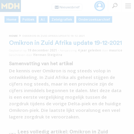
Home
Politiek
A.I.
Zetelgrafiek
Onderzoeksarchief
»
HOME
OMIKRON IN ZUID AFRIKA UPDATE 19-12-2021
Omikron in Zuid Afrika update 19-12-2021
Geplaatst op
19 december 2021
•
Aanpassing
4 jaar
geleden
door
maurice
Geschreven door
Herman Steigstra
Samenvatting van het artikel
De kennis over Omikron is nog steeds volop in
ontwikkeling. In Zuid Afrika als geheel stijgen de
cijfers nog steeds, maar in een provincie zijn de
cijfers inmiddels begonnen te dalen. Met deze data
is een eerste vergelijking mogelijk tussen de
zorgdruk tijdens de vorige Delta-piek en de huidige
Omikron-piek. Die laatste lijkt vooralsnog een veel
lagere zorgdruk te veroorzaken.
Lees volledig artikel: Omikron in Zuid