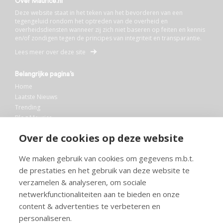
Over Maurice.nl
Deze website staat in het teken van het bevorderen van een
tegengeluid rondom het optreden van de overheid en
overheidsdiensten wanneer zij zich niet baseren op feiten en kennis
en/of zondigen tegen de principes van integriteit en transparantie.
Lees meer over deze site
Belangrijke pagina’s
Home
Laatste Nieuws
Trending
Blog Maurice
AI
Over de cookies op deze website
Bibliotheek
We maken gebruik van cookies om gegevens m.b.t.
Info en service
de prestaties en het gebruik van deze website te
FAQ
verzamelen & analyseren, om sociale
Doneren
netwerkfunctionaliteiten aan te bieden en onze
Privacy
content & advertenties te verbeteren en
Voorwaarden
Meedoen
personaliseren.