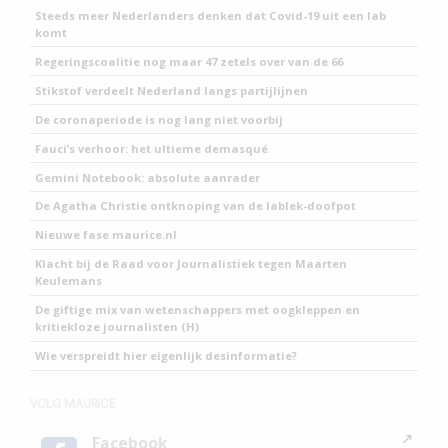
Steeds meer Nederlanders denken dat Covid-19 uit een lab
komt
Regeringscoalitie nog maar 47 zetels over van de 66
Stikstof verdeelt Nederland langs partijlijnen
De coronaperiode is nog lang niet voorbij
Fauci’s verhoor: het ultieme demasqué
Gemini Notebook: absolute aanrader
De Agatha Christie ontknoping van de lablek-doofpot
Nieuwe fase maurice.nl
Klacht bij de Raad voor Journalistiek tegen Maarten
Keulemans
De giftige mix van wetenschappers met oogkleppen en
kritiekloze journalisten (H)
Wie verspreidt hier eigenlijk desinformatie?
VOLG MAURICE
Facebook