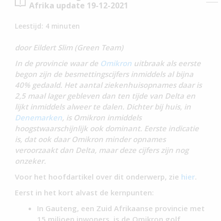
Afrika update 19-12-2021
Leestijd:
4
minuten
door Eildert Slim (Green Team)
In de provincie waar de
Omikron
uitbraak als eerste
begon zijn de besmettingscijfers inmiddels al bijna
40% gedaald. Het aantal ziekenhuisopnames daar is
2,5 maal lager gebleven dan ten tijde van Delta en
lijkt inmiddels alweer te dalen. Dichter bij huis, in
Denemarken
, is Omikron inmiddels
hoogstwaarschijnlijk ook dominant. Eerste indicatie
is, dat ook daar Omikron minder opnames
veroorzaakt dan Delta, maar deze cijfers zijn nog
onzeker.
Voor het hoofdartikel over dit onderwerp, zie
hier
.
Eerst in het kort alvast de kernpunten:
In Gauteng, een Zuid Afrikaanse provincie met
15 miljoen inwoners, is de Omikron golf