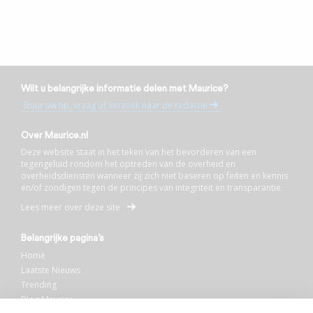
Wilt u belangrijke informatie delen met Maurice?
Stuur uw tip, vraag of verzoek naar de redactie
Over Maurice.nl
Deze website staat in het teken van het bevorderen van een
tegengeluid rondom het optreden van de overheid en
overheidsdiensten wanneer zij zich niet baseren op feiten en kennis
en/of zondigen tegen de principes van integriteit en transparantie.
Lees meer over deze site
Belangrijke pagina’s
Home
Laatste Nieuws
Trending
Blog Maurice