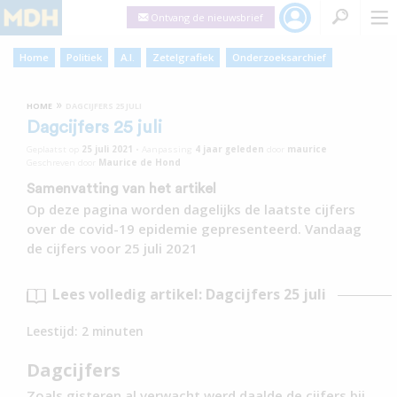
Ontvang de nieuwsbrief
Home
Politiek
A.I.
Zetelgrafiek
Onderzoeksarchief
»
HOME
DAGCIJFERS 25 JULI
Dagcijfers 25 juli
Geplaatst op
25 juli 2021
•
Aanpassing
4 jaar
geleden
door
maurice
Geschreven door
Maurice de Hond
Samenvatting van het artikel
Op deze pagina worden dagelijks de laatste cijfers
over de covid-19 epidemie gepresenteerd. Vandaag
de cijfers voor 25 juli 2021
Lees volledig artikel: Dagcijfers 25 juli
Leestijd:
2
minuten
Dagcijfers
Zoals gisteren al verwacht werd daalde de cijfers bij