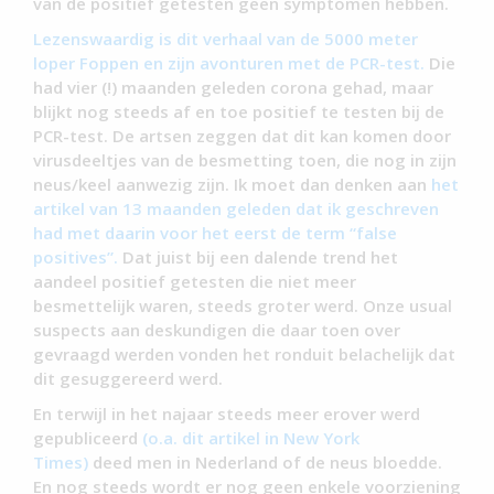
van de positief getesten geen symptomen hebben.
Lezenswaardig is dit verhaal van de 5000 meter
loper Foppen en zijn avonturen met de PCR-test.
Die
had vier (!) maanden geleden corona gehad, maar
blijkt nog steeds af en toe positief te testen bij de
PCR-test. De artsen zeggen dat dit kan komen door
virusdeeltjes van de besmetting toen, die nog in zijn
neus/keel aanwezig zijn. Ik moet dan denken aan
het
artikel van 13 maanden geleden dat ik geschreven
had met daarin voor het eerst de term “false
positives”.
Dat juist bij een dalende trend het
aandeel positief getesten die niet meer
besmettelijk waren, steeds groter werd. Onze usual
suspects aan deskundigen die daar toen over
gevraagd werden vonden het ronduit belachelijk dat
dit gesuggereerd werd.
En terwijl in het najaar steeds meer erover werd
gepubliceerd
(o.a. dit artikel in New York
Times)
deed men in Nederland of de neus bloedde.
En nog steeds wordt er nog geen enkele voorziening