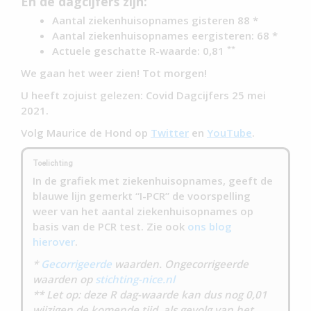
En de dagcijfers zijn:
Aantal ziekenhuisopnames gisteren 88 *
Aantal ziekenhuisopnames eergisteren: 68 *
**
Actuele geschatte R-waarde: 0,81
We gaan het weer zien! Tot morgen!
U heeft zojuist gelezen: Covid Dagcijfers 25 mei
2021.
Volg Maurice de Hond op
Twitter
en
YouTube
.
Toelichting
In de grafiek met ziekenhuisopnames, geeft de
blauwe lijn gemerkt “I-PCR” de voorspelling
weer van het aantal ziekenhuisopnames op
basis van de PCR test. Zie ook
ons blog
hierover
.
*
Gecorrigeerde
waarden. Ongecorrigeerde
waarden op
stichting-nice.nl
** Let op: deze R dag-waarde kan dus nog 0,01
wijzigen de komende tijd, als gevolg van het