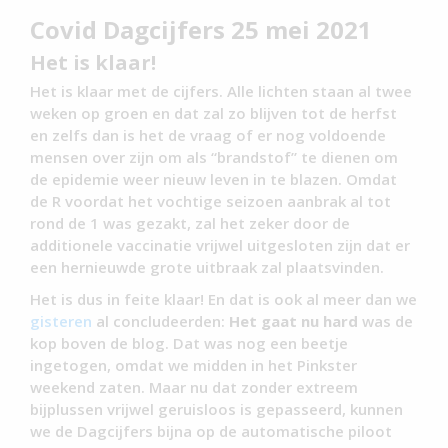
Covid Dagcijfers 25 mei 2021
Het is klaar!
Het is klaar met de cijfers. Alle lichten staan al twee
weken op groen en dat zal zo blijven tot de herfst
en zelfs dan is het de vraag of er nog voldoende
mensen over zijn om als “brandstof” te dienen om
de epidemie weer nieuw leven in te blazen. Omdat
de R voordat het vochtige seizoen aanbrak al tot
rond de 1 was gezakt, zal het zeker door de
additionele vaccinatie vrijwel uitgesloten zijn dat er
een hernieuwde grote uitbraak zal plaatsvinden.
Het is dus in feite klaar! En dat is ook al meer dan we
gisteren
al concludeerden:
Het gaat nu hard
was de
kop boven de blog. Dat was nog een beetje
ingetogen, omdat we midden in het Pinkster
weekend zaten. Maar nu dat zonder extreem
bijplussen vrijwel geruisloos is gepasseerd, kunnen
we de Dagcijfers bijna op de automatische piloot