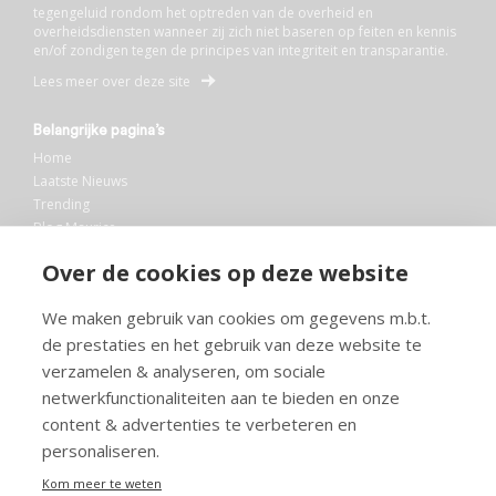
tegengeluid rondom het optreden van de overheid en
overheidsdiensten wanneer zij zich niet baseren op feiten en kennis
en/of zondigen tegen de principes van integriteit en transparantie.
Lees meer over deze site
Belangrijke pagina’s
Home
Laatste Nieuws
Trending
Blog Maurice
AI
Over de cookies op deze website
Bibliotheek
We maken gebruik van cookies om gegevens m.b.t.
Info en service
de prestaties en het gebruik van deze website te
FAQ
verzamelen & analyseren, om sociale
Doneren
netwerkfunctionaliteiten aan te bieden en onze
Privacy
content & advertenties te verbeteren en
Voorwaarden
Meedoen
personaliseren.
Kom meer te weten