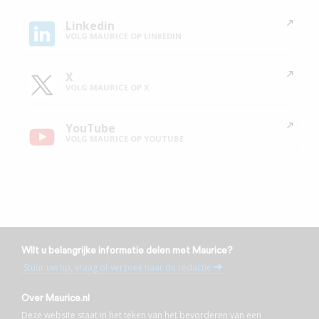
Linkedin
VOLG MAURICE OP LINKEDIN
X
VOLG MAURICE OP X
YouTube
VOLG MAURICE OP YOUTUBE
Wilt u belangrijke informatie delen met Maurice?
Stuur uw tip, vraag of verzoek naar de redactie
Over Maurice.nl
Deze website staat in het teken van het bevorderen van een