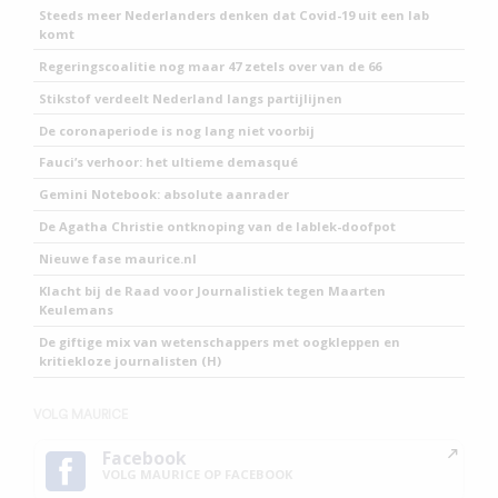
Steeds meer Nederlanders denken dat Covid-19 uit een lab
komt
Regeringscoalitie nog maar 47 zetels over van de 66
Stikstof verdeelt Nederland langs partijlijnen
De coronaperiode is nog lang niet voorbij
Fauci’s verhoor: het ultieme demasqué
Gemini Notebook: absolute aanrader
De Agatha Christie ontknoping van de lablek-doofpot
Nieuwe fase maurice.nl
Klacht bij de Raad voor Journalistiek tegen Maarten
Keulemans
De giftige mix van wetenschappers met oogkleppen en
kritiekloze journalisten (H)
VOLG MAURICE
Facebook
VOLG MAURICE OP FACEBOOK