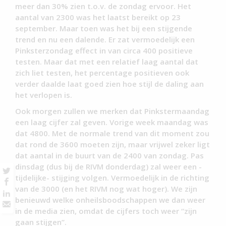
meer dan 30% zien t.o.v. de zondag ervoor. Het
aantal van 2300 was het laatst bereikt op 23
september. Maar toen was het bij een stijgende
trend en nu een dalende. Er zat vermoedelijk een
Pinksterzondag effect in van circa 400 positieve
testen. Maar dat met een relatief laag aantal dat
zich liet testen, het percentage positieven ook
verder daalde laat goed zien hoe stijl de daling aan
het verlopen is.
Ook morgen zullen we merken dat Pinkstermaandag
een laag cijfer zal geven. Vorige week maandag was
dat 4800. Met de normale trend van dit moment zou
dat rond de 3600 moeten zijn, maar vrijwel zeker ligt
dat aantal in de buurt van de 2400 van zondag. Pas
dinsdag (dus bij de RIVM donderdag) zal weer een -
tijdelijke- stijging volgen. Vermoedelijk in de richting
van de 3000 (en het RIVM nog wat hoger). We zijn
benieuwd welke onheilsboodschappen we dan weer
in de media zien, omdat de cijfers toch weer “zijn
gaan stijgen”.