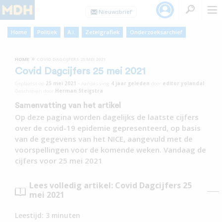
Home
Politiek
A.I.
Zetelgrafiek
Onderzoeksarchief
»
HOME
COVID DAGCIJFERS 25 MEI 2021
Covid Dagcijfers 25 mei 2021
Geplaatst op
25 mei 2021
•
Aanpassing
4 jaar
geleden
door
editor yolandal
Geschreven door
Herman Steigstra
Samenvatting van het artikel
Op deze pagina worden dagelijks de laatste cijfers
over de covid-19 epidemie gepresenteerd, op basis
van de gegevens van het NICE, aangevuld met de
voorspellingen voor de komende weken. Vandaag de
cijfers voor 25 mei 2021
Lees volledig artikel: Covid Dagcijfers 25
mei 2021
Leestijd:
3
minuten