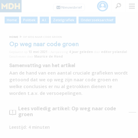
Home
Politiek
A.I.
Zetelgrafiek
Onderzoeksarchief
»
HOME
OP WEG NAAR CODE GROEN
Op weg naar code groen
Geplaatst op
13 mei 2021
•
Aanpassing
4 jaar
geleden
door
editor yolandal
Geschreven door
Maurice de Hond
Samenvatting van het artikel
Aan de hand van een aantal cruciale grafieken wordt
getoond dat we op weg zijn naar code groen en
welke conclusies er nu al getrokken dienen te
worden t.a.v. de versoepelingen.
Lees volledig artikel: Op weg naar code
groen
Leestijd:
4
minuten