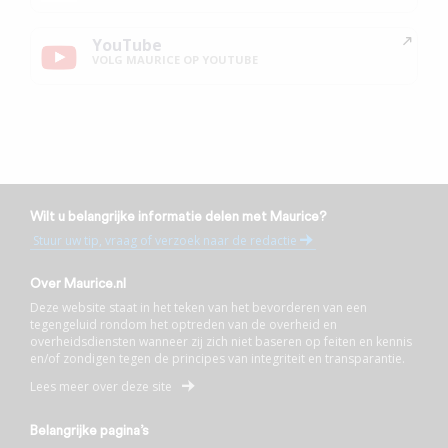
YouTube
VOLG MAURICE OP YOUTUBE
Wilt u belangrijke informatie delen met Maurice?
Stuur uw tip, vraag of verzoek naar de redactie
Over Maurice.nl
Deze website staat in het teken van het bevorderen van een
tegengeluid rondom het optreden van de overheid en
overheidsdiensten wanneer zij zich niet baseren op feiten en kennis
en/of zondigen tegen de principes van integriteit en transparantie.
Lees meer over deze site
Belangrijke pagina’s