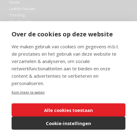
Home
Laatste Nieuws
Trending
Blog Maurice
AI
Over de cookies op deze website
Bibliotheek
We maken gebruik van cookies om gegevens m.b.t.
Info en service
de prestaties en het gebruik van deze website te
FAQ
verzamelen & analyseren, om sociale
Doneren
netwerkfunctionaliteiten aan te bieden en onze
Privacy
content & advertenties te verbeteren en
Voorwaarden
Meedoen
personaliseren.
Kom meer te weten
Alle cookies toestaan
© 2026 Maurice.nl - Alle rechten voorbehouden. Op alle artikelen rust
copyright. Voor meer info, mail naar
contact@maurice.nl
.
Cookie-instellingen