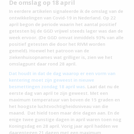
De omslag op 18 april
In eerdere artikelen signaleerde ik de omslag van de
ontwikkelingen van Covid-19 in Nederland. Op 22
april begon de periode waarin het aantal positief
getesten bij de GGD vrijwel steeds lager was dan de
week ervoor. (De GGD omvat inmiddels 93% van alle
positief getesten die door het RIVM worden
gemeld). Hoewel het patroon van de
ziekenhuisopnames wat grilliger is, zien we het
omslagpunt daar rond 28 april.
Dat houdt in dat de dag waarop er een vorm van
kentering moet zijn geweest in nieuwe
besmettingen zondag 18 april was
. Laat dat nu de
eerste dag van april te zijn geweest. Met een
maximum temperatuur van boven de 15 graden en
het hoogste luchtvochtigheidsniveau van die
maand. Dat hield toen maar drie dagen aan. En de
enige twee gunstige dagen in april waren toen nog
Koningsdag en 28 april. Vorig jaar april hadden we
daarentegen 21 dagen met een maximum