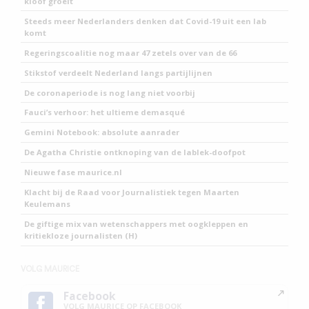
kloof groeit
Steeds meer Nederlanders denken dat Covid-19 uit een lab
komt
Regeringscoalitie nog maar 47 zetels over van de 66
Stikstof verdeelt Nederland langs partijlijnen
De coronaperiode is nog lang niet voorbij
Fauci’s verhoor: het ultieme demasqué
Gemini Notebook: absolute aanrader
De Agatha Christie ontknoping van de lablek-doofpot
Nieuwe fase maurice.nl
Klacht bij de Raad voor Journalistiek tegen Maarten
Keulemans
De giftige mix van wetenschappers met oogkleppen en
kritiekloze journalisten (H)
VOLG MAURICE
Facebook
VOLG MAURICE OP FACEBOOK