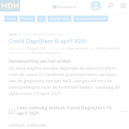
Home
Politiek
A.I.
Zetelgrafiek
Onderzoeksarchief
»
HOME
COVID DAGCIJFERS 15 APRIL 2021
Covid Dagcijfers 15 april 2021
Geplaatst op
15 april 2021
•
Aanpassing
4 jaar
geleden
door
editor yolandal
Geschreven door
Herman Steigstra
Samenvatting van het artikel
Op deze pagina worden dagelijks de laatste cijfers
over de covid-19 epidemie gepresenteerd, op basis
van de gegevens van het NICE, aangevuld met de
voorspellingen voor de komende weken. Vandaag de
cijfers voor 15 april 2021
Lees volledig artikel: Covid Dagcijfers 15
april 2021
Leestijd:
2
minuten