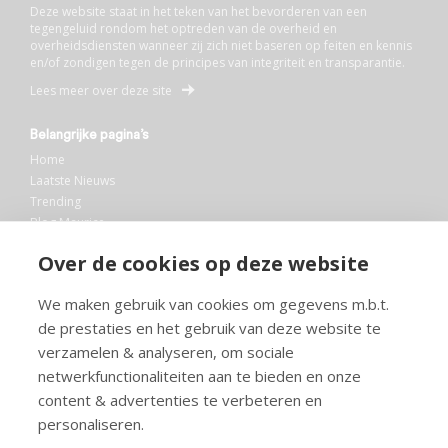
Deze website staat in het teken van het bevorderen van een
tegengeluid rondom het optreden van de overheid en
overheidsdiensten wanneer zij zich niet baseren op feiten en kennis
en/of zondigen tegen de principes van integriteit en transparantie.
Lees meer over deze site
Belangrijke pagina’s
Home
Laatste Nieuws
Trending
Blog Maurice
AI
Over de cookies op deze website
Bibliotheek
We maken gebruik van cookies om gegevens m.b.t.
Info en service
de prestaties en het gebruik van deze website te
FAQ
verzamelen & analyseren, om sociale
Doneren
netwerkfunctionaliteiten aan te bieden en onze
Privacy
content & advertenties te verbeteren en
Voorwaarden
Meedoen
personaliseren.