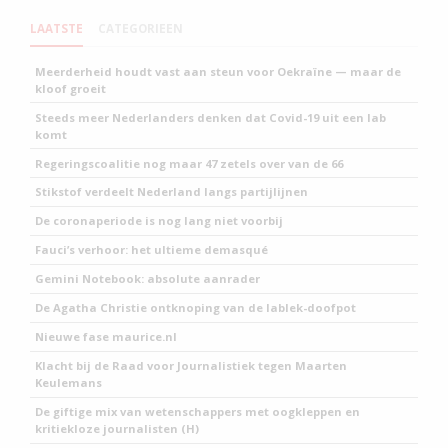
LAATSTE
CATEGORIEEN
Meerderheid houdt vast aan steun voor Oekraïne — maar de
kloof groeit
Steeds meer Nederlanders denken dat Covid-19 uit een lab
komt
Regeringscoalitie nog maar 47 zetels over van de 66
Stikstof verdeelt Nederland langs partijlijnen
De coronaperiode is nog lang niet voorbij
Fauci’s verhoor: het ultieme demasqué
Gemini Notebook: absolute aanrader
De Agatha Christie ontknoping van de lablek-doofpot
Nieuwe fase maurice.nl
Klacht bij de Raad voor Journalistiek tegen Maarten
Keulemans
De giftige mix van wetenschappers met oogkleppen en
kritiekloze journalisten (H)