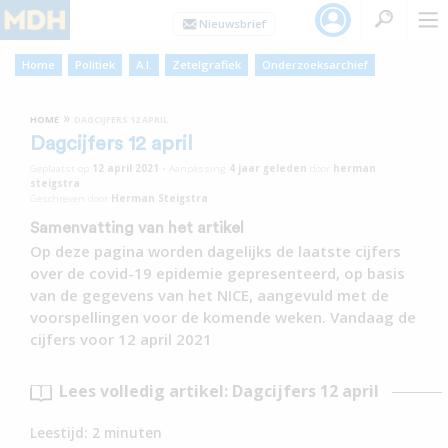
Home
Politiek
A.I.
Zetelgrafiek
Onderzoeksarchief
»
HOME
DAGCIJFERS 12 APRIL
Dagcijfers 12 april
Geplaatst op
12 april 2021
•
Aanpassing
4 jaar
geleden
door
herman
steigstra
Geschreven door
Herman Steigstra
Samenvatting van het artikel
Op deze pagina worden dagelijks de laatste cijfers
over de covid-19 epidemie gepresenteerd, op basis
van de gegevens van het NICE, aangevuld met de
voorspellingen voor de komende weken. Vandaag de
cijfers voor 12 april 2021
Lees volledig artikel: Dagcijfers 12 april
Leestijd:
2
minuten