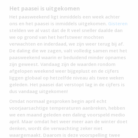
Het paasei is uitgekomen
Het paasweekend ligt inmiddels een week achter
ons en het paasei is inmiddels uitgekomen.
Gisteren
stelden we al vast dat de R veel sneller daalde dan
we op grond van het herfstweer mochten
verwachten en inderdaad, we zijn weer terug bij af.
De daling die we zagen, valt volledig samen met het
paasweekend waarin er beduidend minder opnames
zijn geweest. Vandaag zijn de waarden rondom
afgelopen weekend weer bijgeplust en de cijfers
liggen globaal op hetzelfde niveau als twee weken
geleden. Het paasei dat verstopt lag in de cijfers is
dus vandaag uitgekomen!
Omdat normaal gesproken begin april echt
voorjaarsachtige temperaturen aanbreken, hebben
we een maand geleden een daling voorspeld medio
april. Maar omdat het weer meer aan de winter doet
denken, wordt die verwachting zeker niet
waargemaakt. Daarom is deze voorspelling twee