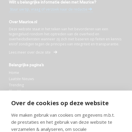
Wilt u belangrijke informatie delen met Maurice?
Stuur uw tip, vraag of verzoek naar de redactie
Over Maurice.nl
Deze website staat in het teken van het bevorderen van een
tegengeluid rondom het optreden van de overheid en
overheidsdiensten wanneer zij zich niet baseren op feiten en kennis
en/of zondigen tegen de principes van integriteit en transparantie.
Lees meer over deze site
Belangrijke pagina’s
Home
Laatste Nieuws
Trending
Blog Maurice
AI
Over de cookies op deze website
Bibliotheek
We maken gebruik van cookies om gegevens m.b.t.
Info en service
de prestaties en het gebruik van deze website te
FAQ
verzamelen & analyseren, om sociale
Doneren