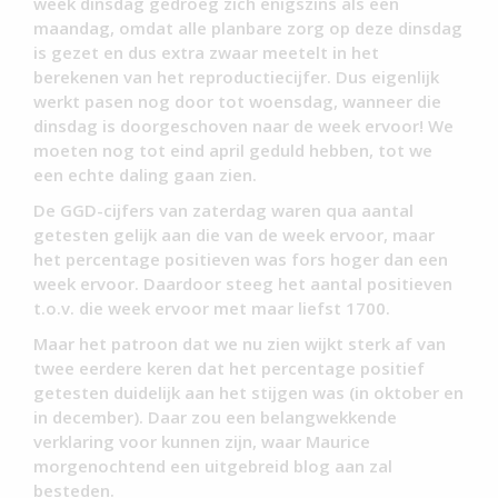
week dinsdag gedroeg zich enigszins als een
maandag, omdat alle planbare zorg op deze dinsdag
is gezet en dus extra zwaar meetelt in het
berekenen van het reproductiecijfer. Dus eigenlijk
werkt pasen nog door tot woensdag, wanneer die
dinsdag is doorgeschoven naar de week ervoor! We
moeten nog tot eind april geduld hebben, tot we
een echte daling gaan zien.
De GGD-cijfers van zaterdag waren qua aantal
getesten gelijk aan die van de week ervoor, maar
het percentage positieven was fors hoger dan een
week ervoor. Daardoor steeg het aantal positieven
t.o.v. die week ervoor met maar liefst 1700.
Maar het patroon dat we nu zien wijkt sterk af van
twee eerdere keren dat het percentage positief
getesten duidelijk aan het stijgen was (in oktober en
in december). Daar zou een belangwekkende
verklaring voor kunnen zijn, waar Maurice
morgenochtend een uitgebreid blog aan zal
besteden.