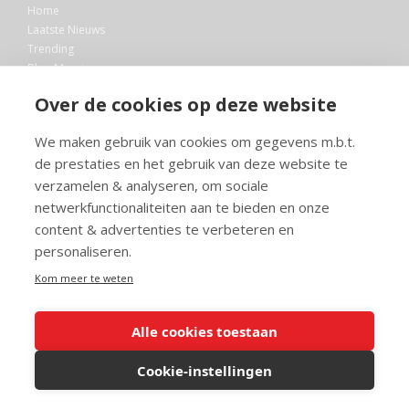
Home
Laatste Nieuws
Trending
Blog Maurice
AI
Over de cookies op deze website
Bibliotheek
We maken gebruik van cookies om gegevens m.b.t.
Info en service
de prestaties en het gebruik van deze website te
FAQ
verzamelen & analyseren, om sociale
Doneren
netwerkfunctionaliteiten aan te bieden en onze
Privacy
content & advertenties te verbeteren en
Voorwaarden
Meedoen
personaliseren.
Kom meer te weten
Alle cookies toestaan
© 2026 Maurice.nl - Alle rechten voorbehouden. Op alle artikelen rust
copyright. Voor meer info, mail naar
contact@maurice.nl
.
Cookie-instellingen