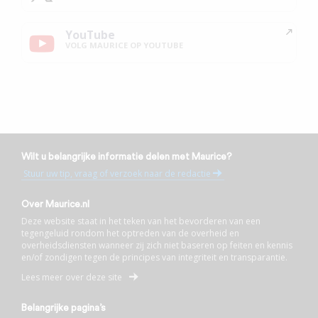
YouTube
VOLG MAURICE OP YOUTUBE
Wilt u belangrijke informatie delen met Maurice?
Stuur uw tip, vraag of verzoek naar de redactie
Over Maurice.nl
Deze website staat in het teken van het bevorderen van een
tegengeluid rondom het optreden van de overheid en
overheidsdiensten wanneer zij zich niet baseren op feiten en kennis
en/of zondigen tegen de principes van integriteit en transparantie.
Lees meer over deze site
Belangrijke pagina’s