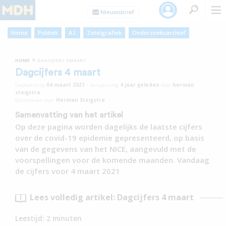
Home
Politiek
A.I.
Zetelgrafiek
Onderzoeksarchief
»
HOME
DAGCIJFERS 4 MAART
Dagcijfers 4 maart
Geplaatst op
04 maart 2021
•
Aanpassing
4 jaar
geleden
door
herman
steigstra
Geschreven door
Herman Steigstra
Samenvatting van het artikel
Op deze pagina worden dagelijks de laatste cijfers
over de covid-19 epidemie gepresenteerd, op basis
van de gegevens van het NICE, aangevuld met de
voorspellingen voor de komende maanden. Vandaag
de cijfers voor 4 maart 2021
Lees volledig artikel: Dagcijfers 4 maart
Leestijd:
2
minuten