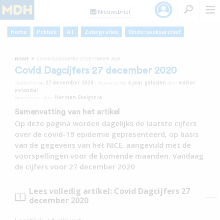
Home
Politiek
A.I.
Zetelgrafiek
Onderzoeksarchief
»
HOME
COVID DAGCIJFERS 27 DECEMBER 2020
Covid Dagcijfers 27 december 2020
Geplaatst op
27 december 2020
•
Aanpassing
4 jaar
geleden
door
editor
yolandal
Geschreven door
Herman Steigstra
Samenvatting van het artikel
Op deze pagina worden dagelijks de laatste cijfers
over de covid-19 epidemie gepresenteerd, op basis
van de gegevens van het NICE, aangevuld met de
voorspellingen voor de komende maanden. Vandaag
de cijfers voor 27 december 2020
Lees volledig artikel: Covid Dagcijfers 27
december 2020