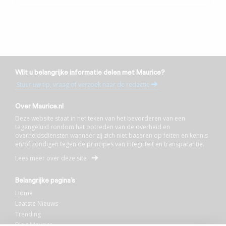
Wilt u belangrijke informatie delen met Maurice?
Stuur uw tip, vraag of verzoek naar de redactie
Over Maurice.nl
Deze website staat in het teken van het bevorderen van een
tegengeluid rondom het optreden van de overheid en
overheidsdiensten wanneer zij zich niet baseren op feiten en kennis
en/of zondigen tegen de principes van integriteit en transparantie.
Lees meer over deze site
Belangrijke pagina’s
Home
Laatste Nieuws
Trending
Blog Maurice