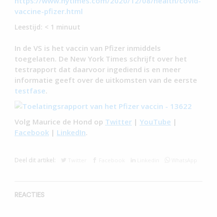
https://www.nytimes.com/2020/12/08/health/covid-
vaccine-pfizer.html
Leestijd:
< 1
minuut
In de VS is het vaccin van Pfizer inmiddels
toegelaten. De New York Times schrijft over het
testrapport dat daarvoor ingediend is en meer
informatie geeft over de uitkomsten van de eerste
testfase
.
Volg Maurice de Hond op
Twitter
|
YouTube
|
Facebook
|
LinkedIn
.
Deel dit artikel:
Twitter
Facebook
Linkedin
WhatsApp
REACTIES