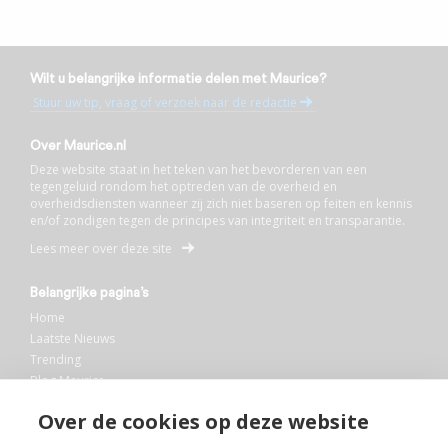
Wilt u belangrijke informatie delen met Maurice?
Stuur uw tip, vraag of verzoek naar de redactie
Over Maurice.nl
Deze website staat in het teken van het bevorderen van een
tegengeluid rondom het optreden van de overheid en
overheidsdiensten wanneer zij zich niet baseren op feiten en kennis
en/of zondigen tegen de principes van integriteit en transparantie.
Lees meer over deze site
Belangrijke pagina’s
Home
Laatste Nieuws
Trending
Blog Maurice
AI
Over de cookies op deze website
Bibliotheek