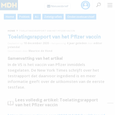
Home
Politiek
A.I.
Zetelgrafiek
Onderzoeksarchief
»
HOME
TOELATINGSRAPPORT VAN HET PFIZER VACCIN
Toelatingsrapport van het Pfizer vaccin
Geplaatst op
10 december 2020
•
Aanpassing
4 jaar
geleden
door
editor
yolandal
Geschreven door
Maurice de Hond
Samenvatting van het artikel
In de VS is het vaccin van Pfizer inmiddels
toegelaten. De New York Times schrijft over het
testrapport dat daarvoor ingediend is en meer
informatie geeft over de uitkomsten van de eerste
testfase.
Lees volledig artikel: Toelatingsrapport
van het Pfizer vaccin