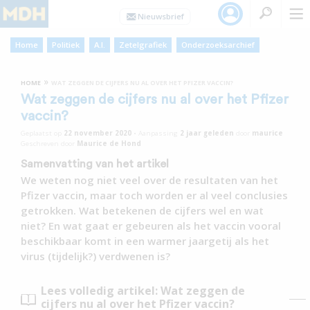
Home
Politiek
A.I.
Zetelgrafiek
Onderzoeksarchief
»
HOME
WAT ZEGGEN DE CIJFERS NU AL OVER HET PFIZER VACCIN?
Wat zeggen de cijfers nu al over het Pfizer
vaccin?
Geplaatst op
22 november 2020
•
Aanpassing
2 jaar
geleden
door
maurice
Geschreven door
Maurice de Hond
Samenvatting van het artikel
We weten nog niet veel over de resultaten van het
Pfizer vaccin, maar toch worden er al veel conclusies
getrokken. Wat betekenen de cijfers wel en wat
niet? En wat gaat er gebeuren als het vaccin vooral
beschikbaar komt in een warmer jaargetij als het
virus (tijdelijk?) verdwenen is?
Lees volledig artikel: Wat zeggen de
cijfers nu al over het Pfizer vaccin?