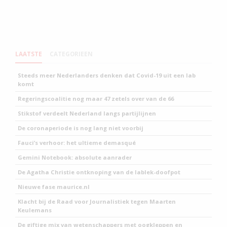
LAATSTE
CATEGORIEEN
Steeds meer Nederlanders denken dat Covid-19 uit een lab
komt
Regeringscoalitie nog maar 47 zetels over van de 66
Stikstof verdeelt Nederland langs partijlijnen
De coronaperiode is nog lang niet voorbij
Fauci’s verhoor: het ultieme demasqué
Gemini Notebook: absolute aanrader
De Agatha Christie ontknoping van de lablek-doofpot
Nieuwe fase maurice.nl
Klacht bij de Raad voor Journalistiek tegen Maarten
Keulemans
De giftige mix van wetenschappers met oogkleppen en