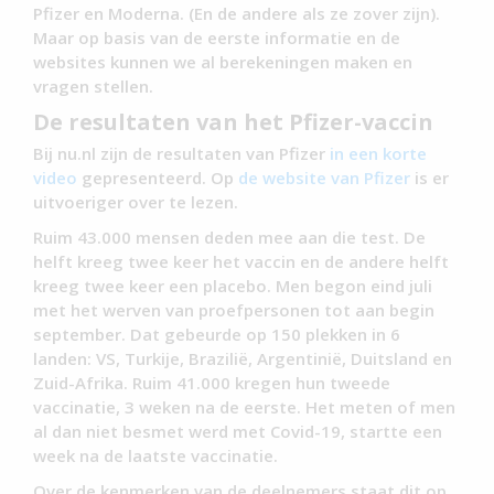
Pfizer en Moderna. (En de andere als ze zover zijn).
Maar op basis van de eerste informatie en de
websites kunnen we al berekeningen maken en
vragen stellen.
De resultaten van het Pfizer-vaccin
Bij nu.nl zijn de resultaten van Pfizer
in een korte
video
gepresenteerd. Op
de website van Pfizer
is er
uitvoeriger over te lezen.
Ruim 43.000 mensen deden mee aan die test. De
helft kreeg twee keer het vaccin en de andere helft
kreeg twee keer een placebo. Men begon eind juli
met het werven van proefpersonen tot aan begin
september. Dat gebeurde op 150 plekken in 6
landen: VS, Turkije, Brazilië, Argentinië, Duitsland en
Zuid-Afrika. Ruim 41.000 kregen hun tweede
vaccinatie, 3 weken na de eerste. Het meten of men
al dan niet besmet werd met Covid-19, startte een
week na de laatste vaccinatie.
Over de kenmerken van de deelnemers staat dit op