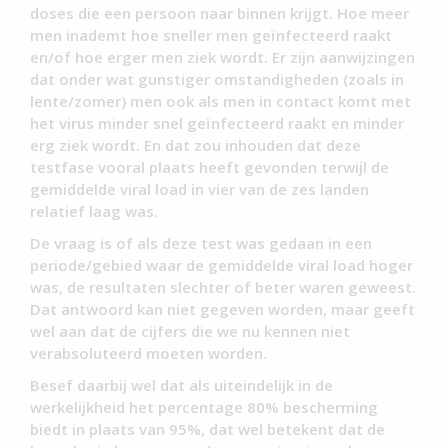
doses die een persoon naar binnen krijgt. Hoe meer
men inademt hoe sneller men geïnfecteerd raakt
en/of hoe erger men ziek wordt. Er zijn aanwijzingen
dat onder wat gunstiger omstandigheden (zoals in
lente/zomer) men ook als men in contact komt met
het virus minder snel geïnfecteerd raakt en minder
erg ziek wordt. En dat zou inhouden dat deze
testfase vooral plaats heeft gevonden terwijl de
gemiddelde viral load in vier van de zes landen
relatief laag was.
De vraag is of als deze test was gedaan in een
periode/gebied waar de gemiddelde viral load hoger
was, de resultaten slechter of beter waren geweest.
Dat antwoord kan niet gegeven worden, maar geeft
wel aan dat de cijfers die we nu kennen niet
verabsoluteerd moeten worden.
Besef daarbij wel dat als uiteindelijk in de
werkelijkheid het percentage 80% bescherming
biedt in plaats van 95%, dat wel betekent dat de