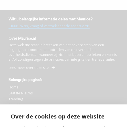
Wilt u belangrijke informatie delen met Maurice?
Stuur uw tip, vraag of verzoek naar de redactie
Over Maurice.nl
Deze website staat in het teken van het bevorderen van een
tegengeluid rondom het optreden van de overheid en
overheidsdiensten wanneer zij zich niet baseren op feiten en kennis
en/of zondigen tegen de principes van integriteit en transparantie.
Lees meer over deze site
Belangrijke pagina’s
Home
Laatste Nieuws
Trending
Blog Maurice
AI
Over de cookies op deze website
Bibliotheek