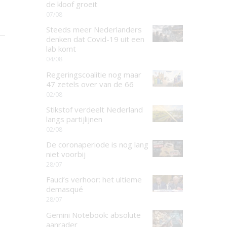
de kloof groeit
07/08
Steeds meer Nederlanders
denken dat Covid-19 uit een
lab komt
04/08
Regeringscoalitie nog maar
47 zetels over van de 66
02/08
Stikstof verdeelt Nederland
langs partijlijnen
02/08
De coronaperiode is nog lang
niet voorbij
28/07
Fauci’s verhoor: het ultieme
demasqué
28/07
Gemini Notebook: absolute
aanrader