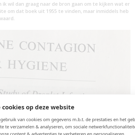
 ik wil dan graag naar de bron gaan om te kijken wat er
ite om dat boek uit 1955 te vinden, maar inmiddels heb
 waard.
 cookies op deze website
ebruik van cookies om gegevens m.b.t. de prestaties en het geb
te te verzamelen & analyseren, om sociale netwerkfunctionaliteit
onze content & advertenties te verbeteren en personaliseren.