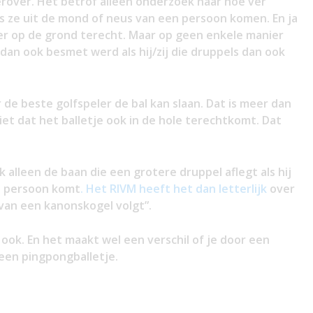
erover. Het betrof alleen onderzoek naar hoe ver
ls ze uit de mond of neus van een persoon komen. En ja
r op de grond terecht. Maar op geen enkele manier
dan ook besmet werd als hij/zij die druppels dan ook
de beste golfspeler de bal kan slaan. Dat is meer dan
et dat het balletje ook in de hole terechtkomt. Dat
jk alleen de baan die een grotere druppel aflegt als hij
t persoon komt
. Het RIVM heeft het dan letterlijk
over
 van een kanonskogel volgt”.
ook. En het maakt wel een verschil of je door een
een pingpongballetje.