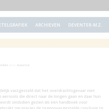
ETELGRAFIEK
ARCHIEVEN
DEVENTER-M.Z.
tch; het zijn de
leden
door
maurice
ndelijk vastgesteld dat het overdrachtsgevaar niet
 aerosols die direct naar de longen gaan en daar hun
 wordt sindsdien gezien als een handboek voor
gebruikt om precies de tegenovergestelde conclusie te