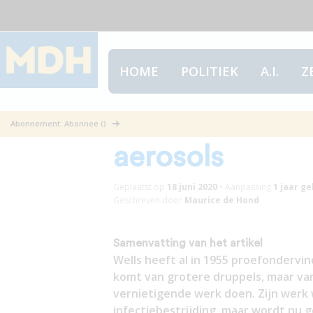
HOME
POLITIEK
A.I.
Z
Game, set & ma
Abonnement: Abonnee ()
aerosols
Geplaatst op
18 juni 2020
•
Aanpassing
1 jaar
ge
Geschreven door
Maurice de Hond
Samenvatting van het artikel
Wells heeft al in 1955 proefondervi
komt van grotere druppels, maar van
vernietigende werk doen. Zijn werk
infectiebestrijding, maar wordt nu 