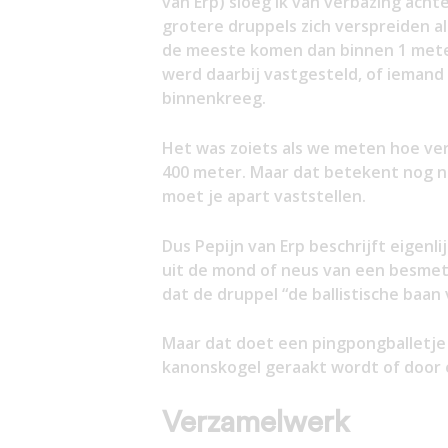
van Erp) sloeg ik van verbazing acht
grotere druppels zich verspreiden a
de meeste komen dan binnen 1 mete
werd daarbij vastgesteld, of iemand 
binnenkreeg.
Het was zoiets als we meten hoe ver 
400 meter. Maar dat betekent nog ni
moet je apart vaststellen.
Dus Pepijn van Erp beschrijft eigenli
uit de mond of neus van een besme
dat de druppel “de ballistische baan
Maar dat doet een pingpongballetje 
kanonskogel geraakt wordt of door 
Verzamelwerk