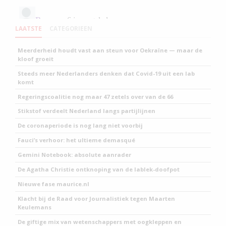
LAATSTE
CATEGORIEEN
Meerderheid houdt vast aan steun voor Oekraïne — maar de
kloof groeit
Steeds meer Nederlanders denken dat Covid-19 uit een lab
komt
Regeringscoalitie nog maar 47 zetels over van de 66
Stikstof verdeelt Nederland langs partijlijnen
De coronaperiode is nog lang niet voorbij
Fauci’s verhoor: het ultieme demasqué
Gemini Notebook: absolute aanrader
De Agatha Christie ontknoping van de lablek-doofpot
Nieuwe fase maurice.nl
Klacht bij de Raad voor Journalistiek tegen Maarten
Keulemans
De giftige mix van wetenschappers met oogkleppen en