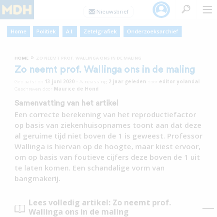
Home
Politiek
A.I.
Zetelgrafiek
Onderzoeksarchief
»
HOME
ZO NEEMT PROF. WALLINGA ONS IN DE MALING
Zo neemt prof. Wallinga ons in de maling
Geplaatst op
13 juni 2020
•
Aanpassing
2 jaar
geleden
door
editor yolandal
Geschreven door
Maurice de Hond
Samenvatting van het artikel
Een correcte berekening van het reproductiefactor
op basis van ziekenhuisopnames toont aan dat deze
al geruime tijd niet boven de 1 is geweest. Professor
Wallinga is hiervan op de hoogte, maar kiest ervoor,
om op basis van foutieve cijfers deze boven de 1 uit
te laten komen. Een schandalige vorm van
bangmakerij.
Lees volledig artikel: Zo neemt prof.
Wallinga ons in de maling