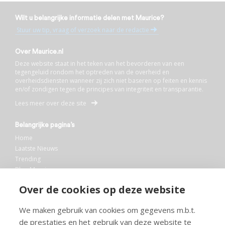
Wilt u belangrijke informatie delen met Maurice?
Stuur uw tip, vraag of verzoek naar de redactie
Over Maurice.nl
Deze website staat in het teken van het bevorderen van een
tegengeluid rondom het optreden van de overheid en
overheidsdiensten wanneer zij zich niet baseren op feiten en kennis
en/of zondigen tegen de principes van integriteit en transparantie.
Lees meer over deze site
Belangrijke pagina’s
Home
Laatste Nieuws
Trending
Blog Maurice
AI
Over de cookies op deze website
Bibliotheek
We maken gebruik van cookies om gegevens m.b.t.
Info en service
de prestaties en het gebruik van deze website te