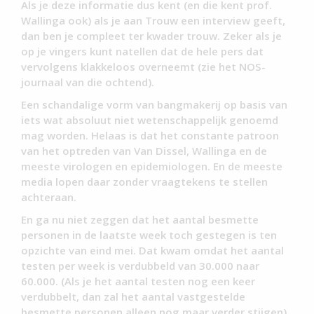
Als je deze informatie dus kent (en die kent prof.
Wallinga ook) als je aan Trouw een interview geeft,
dan ben je compleet ter kwader trouw. Zeker als je
op je vingers kunt natellen dat de hele pers dat
vervolgens klakkeloos overneemt (zie het NOS-
journaal van die ochtend).
Een schandalige vorm van bangmakerij op basis van
iets wat absoluut niet wetenschappelijk genoemd
mag worden. Helaas is dat het constante patroon
van het optreden van Van Dissel, Wallinga en de
meeste virologen en epidemiologen. En de meeste
media lopen daar zonder vraagtekens te stellen
achteraan.
En ga nu niet zeggen dat het aantal besmette
personen in de laatste week toch gestegen is ten
opzichte van eind mei. Dat kwam omdat het aantal
testen per week is verdubbeld van 30.000 naar
60.000. (Als je het aantal testen nog een keer
verdubbelt, dan zal het aantal vastgestelde
besmette personen alleen nog maar verder stijgen).