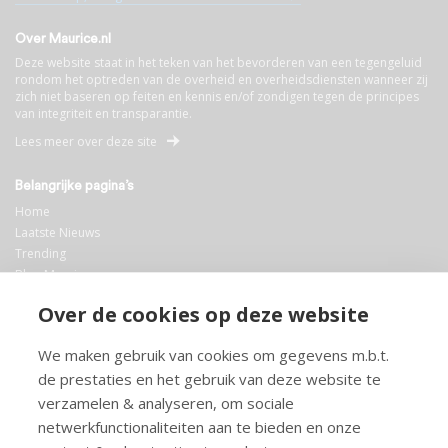
Over Maurice.nl
Deze website staat in het teken van het bevorderen van een tegengeluid
rondom het optreden van de overheid en overheidsdiensten wanneer zij
zich niet baseren op feiten en kennis en/of zondigen tegen de principes
van integriteit en transparantie.
Lees meer over deze site
Belangrijke pagina’s
Home
Laatste Nieuws
Trending
Blog Maurice
AI
Over de cookies op deze website
Bibliotheek
We maken gebruik van cookies om gegevens m.b.t.
Info en service
de prestaties en het gebruik van deze website te
FAQ
verzamelen & analyseren, om sociale
Doneren
netwerkfunctionaliteiten aan te bieden en onze
Privacy