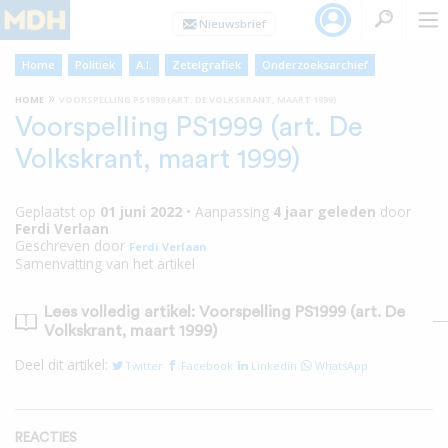
Home
Politiek
A.I.
Zetelgrafiek
Onderzoeksarchief
»
HOME
VOORSPELLING PS1999 (ART. DE VOLKSKRANT, MAART 1999)
Voorspelling PS1999 (art. De
Volkskrant, maart 1999)
Geplaatst op
01 juni 2022
•
Aanpassing
4 jaar
geleden
door
Ferdi Verlaan
Geschreven door
Ferdi Verlaan
Samenvatting van het artikel
Lees volledig artikel: Voorspelling PS1999 (art. De
Volkskrant, maart 1999)
Deel dit artikel:
Twitter
Facebook
Linkedin
WhatsApp
REACTIES