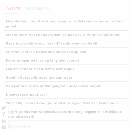
LAATSTE
CATEGORIEEN
Meerderheid houdt vast aan steun voor Oekraïne — maar de kloof
groeit
Steeds meer Nederlanders denken dat Covid-19 uit een lab komt
Regeringscoalitie nog maar 47 zetels over van de 66
Stikstof verdeelt Nederland langs partijlijnen
De coronaperiode is nog lang niet voorbij
Fauci’s verhoor: het ultieme demasqué
Gemini Notebook: absolute aanrader
De Agatha Christie ontknoping van de lablek-doofpot
Nieuwe fase maurice.nl
Klacht bij de Raad voor Journalistiek tegen Maarten Keulemans
De giftige mix van wetenschappers met oogkleppen en kritiekloze
journalisten (H)
VOLG MAURICE