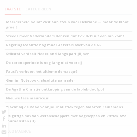
LAATSTE
CATEGORIEEN
Meerderheid houdt vast aan steun voor Oekraïne — maar de kloof
groeit
Steeds meer Nederlanders denken dat Covid-19 uit een lab komt
Regeringscoalitie nog maar 47 zetels over van de 66
Stikstof verdeelt Nederland langs partijlijnen
De coronaperiode is nog lang niet voorbij
Fauci’s verhoor: het ultieme demasqué
Gemini Notebook: absolute aanrader
De Agatha Christie ontknoping van de lablek-doofpot
Nieuwe fase maurice.nl
Klacht bij de Raad voor Journalistiek tegen Maarten Keulemans
De giftige mix van wetenschappers met oogkleppen en kritiekloze
journalisten (H)
VOLG MAURICE