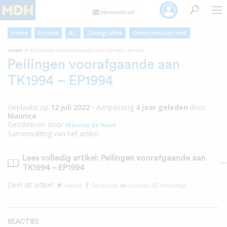
Home
Politiek
A.I.
Zetelgrafiek
Onderzoeksarchief
»
HOME
PEILINGEN VOORAFGAANDE AAN TK1994 – EP1994
Peilingen voorafgaande aan
TK1994 – EP1994
Geplaatst op
12 juli 2022
•
Aanpassing
4 jaar
geleden
door
Maurice
Geschreven door
Maurice de Hond
Samenvatting van het artikel
Lees volledig artikel: Peilingen voorafgaande aan
TK1994 – EP1994
Deel dit artikel:
Twitter
Facebook
Linkedin
WhatsApp
REACTIES