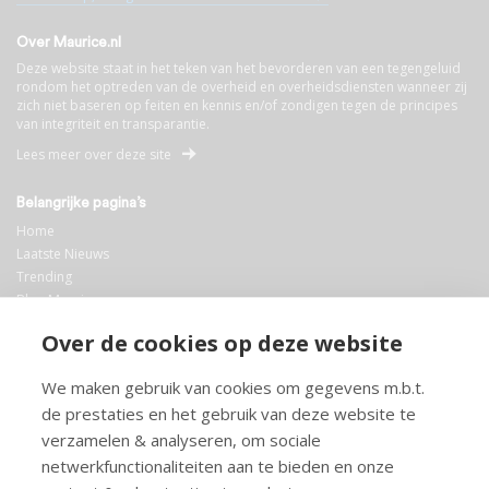
Over Maurice.nl
Deze website staat in het teken van het bevorderen van een tegengeluid
rondom het optreden van de overheid en overheidsdiensten wanneer zij
zich niet baseren op feiten en kennis en/of zondigen tegen de principes
van integriteit en transparantie.
Lees meer over deze site
Belangrijke pagina’s
Home
Laatste Nieuws
Trending
Blog Maurice
AI
Over de cookies op deze website
Bibliotheek
We maken gebruik van cookies om gegevens m.b.t.
Info en service
de prestaties en het gebruik van deze website te
FAQ
verzamelen & analyseren, om sociale
Doneren
netwerkfunctionaliteiten aan te bieden en onze
Privacy